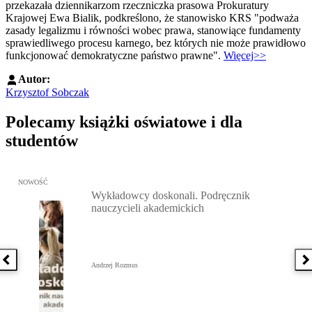
przekazała dziennikarzom rzeczniczka prasowa Prokuratury
Krajowej Ewa Bialik, podkreślono, że stanowisko KRS "podważa
zasady legalizmu i równości wobec prawa, stanowiące fundamenty
sprawiedliwego procesu karnego, bez których nie może prawidłowo
funkcjonować demokratyczne państwo prawne".
Więcej>>
Autor:
Krzysztof Sobczak
Polecamy książki oświatowe i dla
studentów
Przejdź do: Wykładowcy doskonali. Podręcznik nauczycieli akadem
NOWOŚĆ
Wykładowcy doskonali. Podręcznik
nauczycieli akademickich
Poprzednia książka
N
Andrzej Rozmus