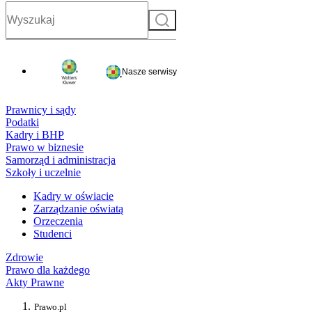
Szukaj
Nasze serwisy
Prawnicy i sądy
Podatki
Kadry i BHP
Prawo w biznesie
Samorząd i administracja
Szkoły i uczelnie
Kadry w oświacie
Zarządzanie oświatą
Orzeczenia
Studenci
Zdrowie
Prawo dla każdego
Akty Prawne
Prawo.pl