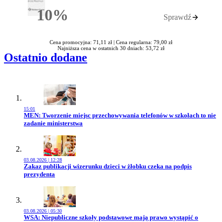
10%
Sprawdź
Rabatu
Cena promocyjna: 71,11 zł |
Cena regularna: 79,00 zł
Najniższa cena w ostatnich 30 dniach: 53,72 zł
Ostatnio dodane
15:01
Przejdź do artykułu:
MEN: Tworzenie miejsc przechowywania telefonów w szkołach to nie
zadanie ministerstwa
03.08.2026 | 12:28
Przejdź do artykułu:
Zakaz publikacji wizerunku dzieci w żłobku czeka na podpis
prezydenta
03.08.2026 | 05:30
Przejdź do artykułu:
WSA: Niepubliczne szkoły podstawowe mają prawo wystąpić o