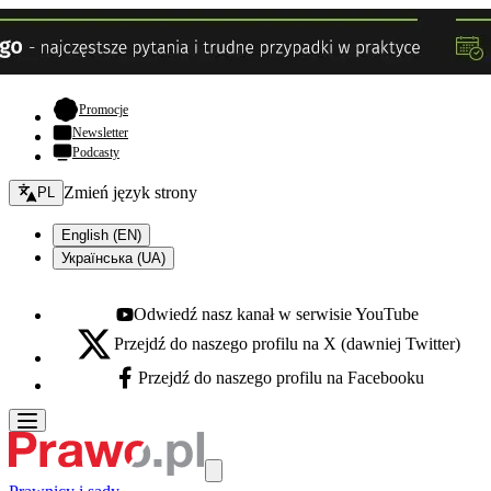
- otwiera się w nowej karcie
Promocje
Newsletter
Podcasty
Zmień język - bieżący:
Zmień język strony
PL
English (EN)
Українська (UA)
Odwiedź nasz kanał w serwisie YouTube
Youtube - otwiera się w nowej karcie
Przejdź do naszego profilu na X (dawniej Twitter)
X - otwiera się w nowej karcie
Przejdź do naszego profilu na Facebooku
Facebook - otwiera się w nowej karcie