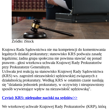
Źródło: iStock
Krajowa Rada Sądownictwa nie ma kompetencji do komentowania
legalnych działań prokuratury; stanowisko KRS podważa zasadę
legalizmu; żadna grupa społeczna nie powinna stawiać się ponad
prawem - głosi wtorkowa uchwała Krajowej Rady Prokuratorów
przy Prokuratorze Generalnym.
Uchwała jest reakcją na stanowisko Krajowej Rady Sądownictwa
(KRS) ws. zagrożeń niezawisłości sędziowskiej związanych z
działalnością prokuratury. Według KRS w ostatnim czasie nasilają
się "działania jednostek prokuratury, w oczywisty i nieuprawniony
sposób wywierające wpływ na niezawisłość sędziowską".
Czytaj: KRS: nielegalne naciski na sędziów>>
We wtorkowej uchwale Krajowej Rady Prokuratorów (KRP), którą