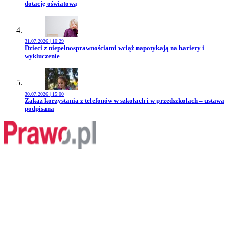
dotację oświatową
31.07.2026 | 10:29
Przejdź do artykułu:
Dzieci z niepełnosprawnościami wciąż napotykają na bariery i
wykluczenie
30.07.2026 | 15:00
Przejdź do artykułu:
Zakaz korzystania z telefonów w szkołach i w przedszkolach – ustawa
podpisana