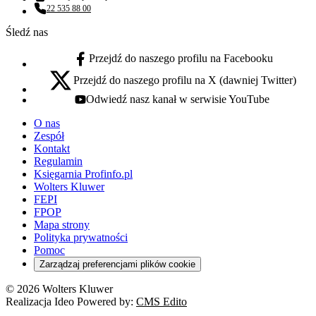
Adres email:
22 535 88 00
Numer telefonu:
Śledź nas
Przejdź do naszego profilu na Facebooku
facebook - otwiera się w nowej karcie
Przejdź do naszego profilu na X (dawniej Twitter)
x - otwiera się w nowej karcie
Odwiedź nasz kanał w serwisie YouTube
youtube - otwiera się w nowej karcie
O nas
Zespół
Kontakt
Regulamin
Księgarnia Profinfo.pl
Wolters Kluwer
FEPI
FPOP
Mapa strony
Polityka prywatności
Pomoc
Zarządzaj preferencjami plików cookie
© 2026 Wolters Kluwer
Realizacja Ideo Powered by:
CMS Edito