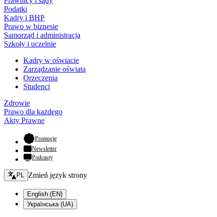
Prawnicy i sądy
Podatki
Kadry i BHP
Prawo w biznesie
Samorząd i administracja
Szkoły i uczelnie
Kadry w oświacie
Zarządzanie oświatą
Orzeczenia
Studenci
Zdrowie
Prawo dla każdego
Akty Prawne
- otwiera się w nowej karcie
Promocje
Newsletter
Podcasty
Zmień język - bieżący:
Zmień język strony
PL
English (EN)
Українська (UA)