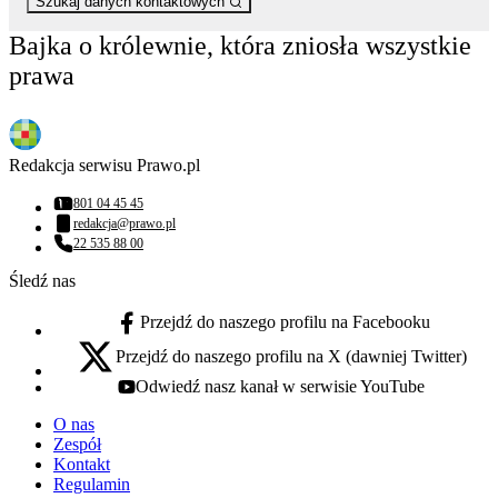
Szukaj danych kontaktowych
Bajka o królewnie, która zniosła wszystkie
prawa
Redakcja serwisu Prawo.pl
801 04 45 45
Numer telefonu:
redakcja@prawo.pl
Adres email:
22 535 88 00
Numer telefonu:
Śledź nas
Przejdź do naszego profilu na Facebooku
facebook - otwiera się w nowej karcie
Przejdź do naszego profilu na X (dawniej Twitter)
x - otwiera się w nowej karcie
Odwiedź nasz kanał w serwisie YouTube
youtube - otwiera się w nowej karcie
O nas
Zespół
Kontakt
Regulamin