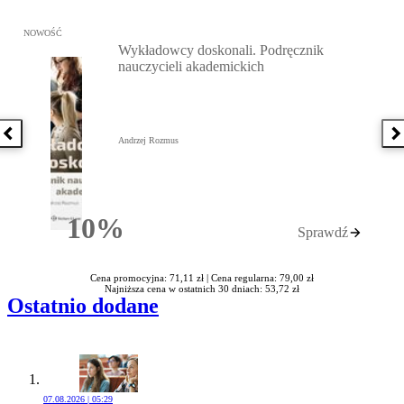
Przejdź do: Wykładowcy doskonali. Podręcznik nauczycieli akadem
NOWOŚĆ
Wykładowcy doskonali. Podręcznik
nauczycieli akademickich
Poprzednia książka
N
Andrzej Rozmus
10%
Sprawdź
Rabatu
Cena promocyjna: 71,11 zł |
Cena regularna: 79,00 zł
Najniższa cena w ostatnich 30 dniach: 53,72 zł
Ostatnio dodane
07.08.2026 | 05:29