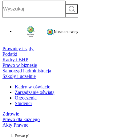
Szukaj
Nasze serwisy
Prawnicy i sądy
Podatki
Kadry i BHP
Prawo w biznesie
Samorząd i administracja
Szkoły i uczelnie
Kadry w oświacie
Zarządzanie oświatą
Orzeczenia
Studenci
Zdrowie
Prawo dla każdego
Akty Prawne
Prawo.pl