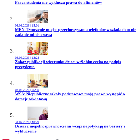
Przejdź do artykułu:
Praca studenta nie wyklucza prawa do alimentów
06.08.2026 | 15:01
Przejdź do artykułu:
MEN: Tworzenie miejsc przechowywania telefonów w szkołach to nie
zadanie ministerstwa
03.08.2026 | 12:28
Przejdź do artykułu:
Zakaz publikacji wizerunku dzieci w żłobku czeka na podpis
prezydenta
03.08.2026 | 05:30
Przejdź do artykułu:
WSA: Niepubliczne szkoły podstawowe mają prawo wystąpić o
dotację oświatową
31.07.2026 | 10:29
Przejdź do artykułu:
Dzieci z niepełnosprawnościami wciąż napotykają na bariery i
wykluczenie