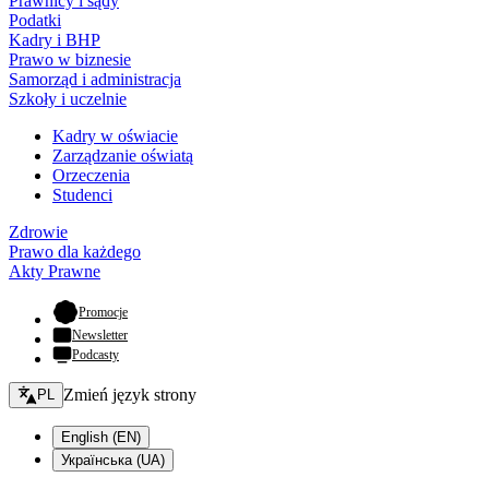
Prawnicy i sądy
Podatki
Kadry i BHP
Prawo w biznesie
Samorząd i administracja
Szkoły i uczelnie
Kadry w oświacie
Zarządzanie oświatą
Orzeczenia
Studenci
Zdrowie
Prawo dla każdego
Akty Prawne
- otwiera się w nowej karcie
Promocje
Newsletter
Podcasty
Zmień język - bieżący:
Zmień język strony
PL
English (EN)
Українська (UA)