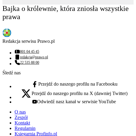
Bajka o królewnie, która zniosła wszystkie
prawa
Redakcja serwisu Prawo.pl
801 04 45 45
Numer telefonu:
redakcja@prawo.pl
Adres email:
22 535 88 00
Numer telefonu:
Śledź nas
Przejdź do naszego profilu na Facebooku
facebook - otwiera się w nowej karcie
Przejdź do naszego profilu na X (dawniej Twitter)
x - otwiera się w nowej karcie
Odwiedź nasz kanał w serwisie YouTube
youtube - otwiera się w nowej karcie
O nas
Zespół
Kontakt
Regulamin
Księgarnia Profinfo.pl