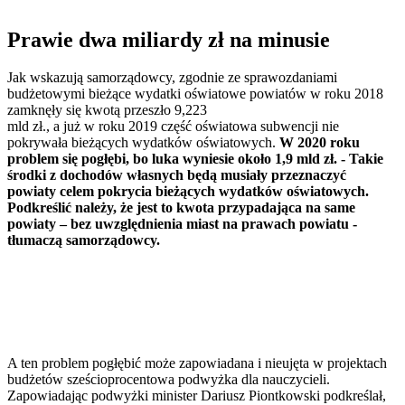
Prawie dwa miliardy zł na minusie
Jak wskazują samorządowcy, zgodnie ze sprawozdaniami
budżetowymi bieżące wydatki oświatowe powiatów w roku 2018
zamknęły się kwotą przeszło 9,223
mld zł., a już w roku 2019 część oświatowa subwencji nie
pokrywała bieżących wydatków oświatowych.
W 2020 roku
problem się pogłębi, bo luka wyniesie około 1,9 mld zł. - Takie
środki z dochodów własnych będą musiały przeznaczyć
powiaty celem pokrycia bieżących wydatków oświatowych.
Podkreślić należy, że jest to kwota przypadająca na same
powiaty – bez uwzględnienia miast na prawach powiatu -
tłumaczą samorządowcy.
A ten problem pogłębić może zapowiadana i nieujęta w projektach
budżetów sześcioprocentowa podwyżka dla nauczycieli.
Zapowiadając podwyżki minister Dariusz Piontkowski podkreślał,