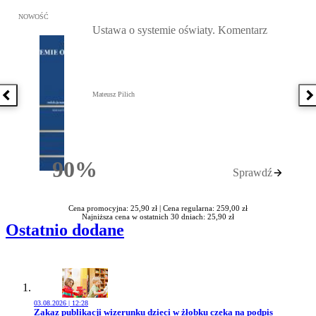
Przejdź do: Ustawa o systemie oświaty. Komentarz, Mateusz Pilich 
NOWOŚĆ
Ustawa o systemie oświaty. Komentarz
Mateusz Pilich
Poprzednia książka
N
90%
Sprawdź
Rabatu
Cena promocyjna: 25,90 zł |
Cena regularna: 259,00 zł
Najniższa cena w ostatnich 30 dniach: 25,90 zł
Ostatnio dodane
03.08.2026 | 12:28
Przejdź do artykułu:
Zakaz publikacji wizerunku dzieci w żłobku czeka na podpis