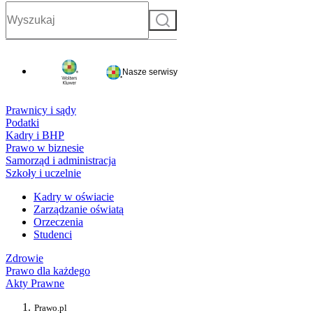
Szukaj
Nasze serwisy
Prawnicy i sądy
Podatki
Kadry i BHP
Prawo w biznesie
Samorząd i administracja
Szkoły i uczelnie
Kadry w oświacie
Zarządzanie oświatą
Orzeczenia
Studenci
Zdrowie
Prawo dla każdego
Akty Prawne
Prawo.pl