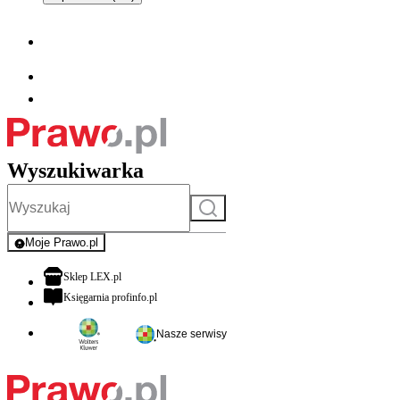
Wyszukiwarka
Szukaj
Moje Prawo.pl
- rejestracja i logowanie do serwisu
otwiera się w nowej karcie
Sklep LEX.pl
otwiera się w nowej karcie
Księgarnia profinfo.pl
Nasze serwisy