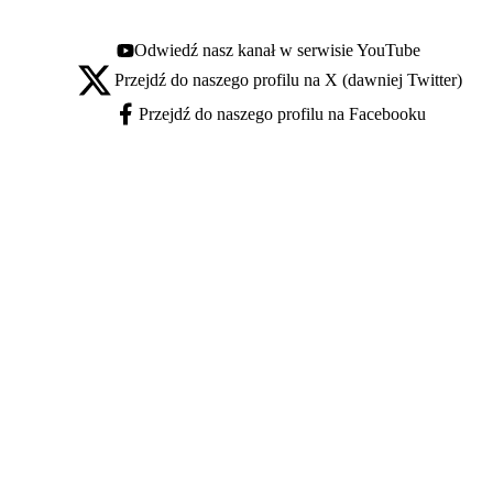
Odwiedź nasz kanał w serwisie YouTube
Youtube - otwiera się w nowej karcie
Przejdź do naszego profilu na X (dawniej Twitter)
X - otwiera się w nowej karcie
Przejdź do naszego profilu na Facebooku
Facebook - otwiera się w nowej karcie