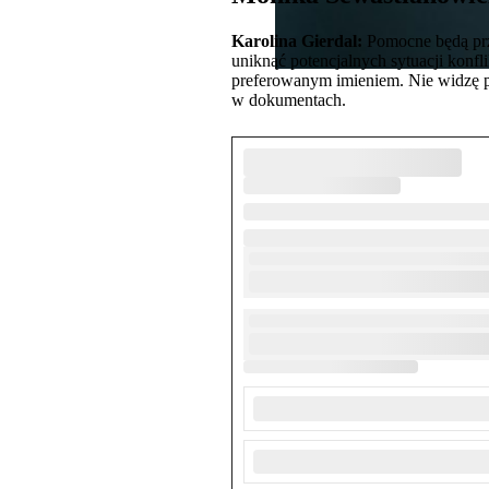
Karolina Gierdal:
Pomocne będą prz
uniknąć potencjalnych sytuacji konf
preferowanym imieniem. Nie widzę po
w dokumentach.