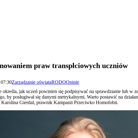
anowaniem praw transpłciowych uczniów
 07:30
Zarządzanie oświatą
RODO
Opinie
określa, jak uczeń powinien się podpisywać na sprawdzianie lub w z
go, by posługiwał się danymi metrykalnymi. Warto postawić na działa
 Karolina Gierdal, prawnik Kampanii Przeciwko Homofobii.