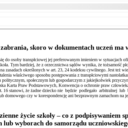
e zabrania, skoro w dokumentach uczeń ma 
ę do osoby transpłciowej jej preferowanym imieniem w sytuacjach of
szkoła. Tym bardziej, że z orzecznictwa sądów wynika, że tożsamość pł
 na zasadach określonych w art. 23, 24 kodeksu cywilnego. Jest też wi
talenia właściwego sposobu postępowania z transpłciowymi nastolatkam
u politycznym, społecznym lub gospodarczym z jakiejkolwiek przyczyn
ejska Karta Praw Podstawowych, Konwencja o ochronie praw człowiek
t. 16 stanowi, że żadne dziecko nie będzie podlegało arbitralnej lu
lub domowego czy w korespondencję ani bezprawnym zamachom na jego
dzienne życie szkoły – co z podpisywaniem 
h lub wyborach do samorządu uczniowskieg