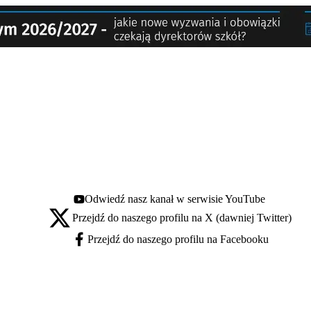
Odwiedź nasz kanał w serwisie YouTube
Youtube - otwiera się w nowej karcie
Przejdź do naszego profilu na X (dawniej Twitter)
X - otwiera się w nowej karcie
Przejdź do naszego profilu na Facebooku
Facebook - otwiera się w nowej karcie