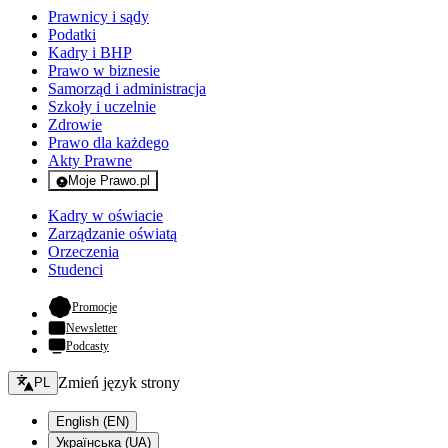
Prawnicy i sądy
Podatki
Kadry i BHP
Prawo w biznesie
Samorząd i administracja
Szkoły i uczelnie
Zdrowie
Prawo dla każdego
Akty Prawne
Moje Prawo.pl
- rejestracja i logowanie do serwisu
Kadry w oświacie
Zarządzanie oświatą
Orzeczenia
Studenci
- otwiera się w nowej karcie
Promocje
Newsletter
Podcasty
Zmień język - bieżący:
Zmień język strony
PL
English (EN)
Українська (UA)