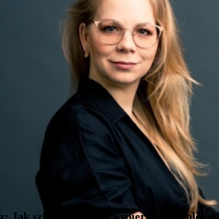
cz:
Jak szkoła powinna wspierać transpłcio