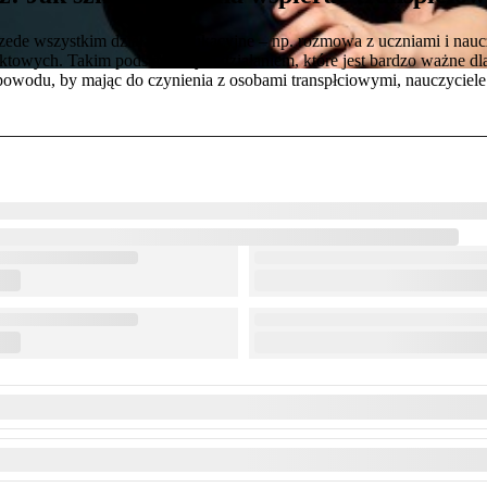
ede wszystkim działania edukacyjne – np. rozmowa z uczniami i naucz
liktowych. Takim podstawowym działaniem, które jest bardzo ważne dla 
wodu, by mając do czynienia z osobami transpłciowymi, nauczyciele 