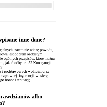
wpisane inne dane?
icjalnych, zatem nie widzę powodu,
ciowa jest dobrem osobistym
ele ogólnych przepisów, które można
i, jak choćby art. 32 Konstytucji,
y.
a i podstawowych wolności oraz
b bezprawnej ingerencji w sferę
 honor i reputację.
sprawdzianów albo
o?