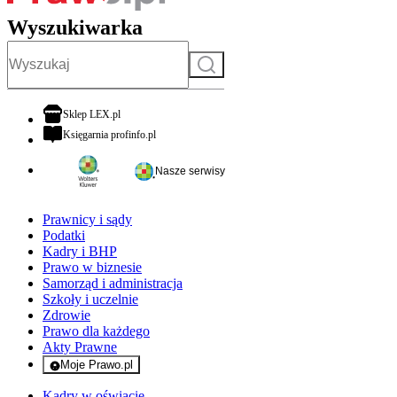
Wyszukiwarka
Szukaj
otwiera się w nowej karcie
Sklep LEX.pl
otwiera się w nowej karcie
Księgarnia profinfo.pl
Nasze serwisy
Prawnicy i sądy
Podatki
Kadry i BHP
Prawo w biznesie
Samorząd i administracja
Szkoły i uczelnie
Zdrowie
Prawo dla każdego
Akty Prawne
Moje Prawo.pl
- rejestracja i logowanie do serwisu
Kadry w oświacie