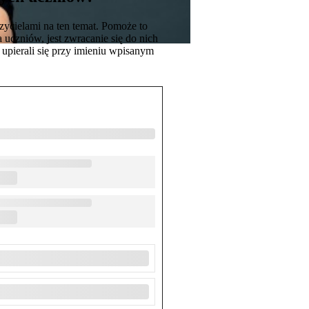
ycielami na ten temat. Pomoże to
uczniów, jest zwracanie się do nich
upierali się przy imieniu wpisanym