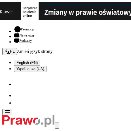
- otwiera się w nowej karcie
Promocje
Newsletter
Podcasty
Zmień język - bieżący:
Zmień język strony
PL
English (EN)
Українська (UA)