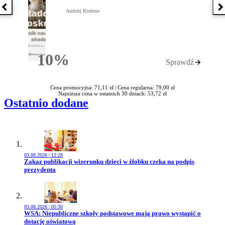
Poprzednia książka
N
Andrzej Rozmus
10%
Sprawdź
Rabatu
Cena promocyjna: 71,11 zł |
Cena regularna: 79,00 zł
Najniższa cena w ostatnich 30 dniach: 53,72 zł
Ostatnio dodane
03.08.2026 | 12:28
Przejdź do artykułu:
Zakaz publikacji wizerunku dzieci w żłobku czeka na podpis
prezydenta
03.08.2026 | 05:30
Przejdź do artykułu:
WSA: Niepubliczne szkoły podstawowe mają prawo wystąpić o
dotację oświatową