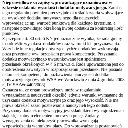
Nieprawidłowe są zapisy wprowadzające uznaniowość w
zakresie ustalania wysokości dodatku motywacyjnego.
Zamiast
tego regulamin powinien precyzyjnie określać kryteria wpływające
na wysokość dodatku motywacyjnego dla nauczycieli,
wprowadzając np. wartość punktową dla każdego kryterium, a
następnie przewidując określoną kwotę dodatku za konkretną ilość
punktów.
Z przepisu art. 30 ust. 6 KN jednoznacznie wynika, że rada gminy
ma określić wysokość dodatków oraz warunki ich przyznawania.
Wszelkie inne regulacje dotyczące tychże dodatków wykraczają
poza przyznane ww. przepisem prawa kompetencje. Przyznanie
dodatku motywacyjnego uwarunkowane jest spełnieniem
przesłanek określonych w § 6 r.m.w.z.d. Rada upoważniona jest do
dookreślenia zawartych w rozporządzeniu przesłanek. Nie posiada
natomiast kompetencji do pozbawienia nauczycieli dodatku
motywacyjnego (wyrok WSA we Wrocławiu z dnia 4 grudnia 2008
r., IV SA/Wr 440/2008).
Oznacza to, że organ prowadzący może w regulaminie
wynagradzania nauczycieli określić jedynie warunki wymagane do
uzyskania dodatku motywacyjnego oraz jego wysokość. Nie ma
prawa określać zasad pozbawiania nauczycieli tego dodatku.
Przyznany dodatek motywacyjny jest składnikiem wynagrodzenia i
staje się istotnym elementem umowy o pracę. Zmiany
wynagrodzenia na niekorzyść pracownika wymagają
wypowiedzenia warunków płacy. Do wprowadzania postanowień