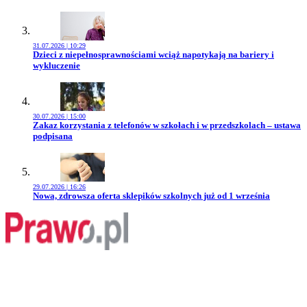
31.07.2026 | 10:29
Przejdź do artykułu:
Dzieci z niepełnosprawnościami wciąż napotykają na bariery i
wykluczenie
30.07.2026 | 15:00
Przejdź do artykułu:
Zakaz korzystania z telefonów w szkołach i w przedszkolach – ustawa
podpisana
29.07.2026 | 16:26
Przejdź do artykułu:
Nowa, zdrowsza oferta sklepików szkolnych już od 1 września