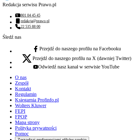
Redakcja serwisu Prawo.pl
801 04 45 45
Numer telefonu:
redakcja@prawo.pl
Adres email:
22 535 88 00
Numer telefonu:
Śledź nas
Przejdź do naszego profilu na Facebooku
facebook - otwiera się w nowej karcie
Przejdź do naszego profilu na X (dawniej Twitter)
x - otwiera się w nowej karcie
Odwiedź nasz kanał w serwisie YouTube
youtube - otwiera się w nowej karcie
O nas
Zespół
Kontakt
Regulamin
Księgarnia Profinfo.pl
Wolters Kluwer
FEPI
FPOP
Mapa strony
Polityka prywatności
Pomoc
Zarządzaj preferencjami plików cookie