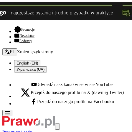
- otwiera się w nowej karcie
Promocje
Newsletter
Podcasty
Zmień język - bieżący:
Zmień język strony
PL
English (EN)
Українська (UA)
Odwiedź nasz kanał w serwisie YouTube
Youtube - otwiera się w nowej karcie
Przejdź do naszego profilu na X (dawniej Twitter)
X - otwiera się w nowej karcie
Przejdź do naszego profilu na Facebooku
Facebook - otwiera się w nowej karcie