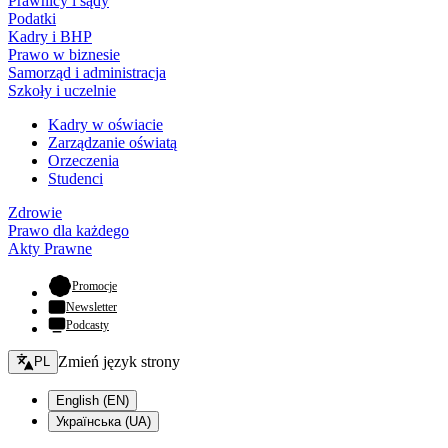
Prawnicy i sądy
Podatki
Kadry i BHP
Prawo w biznesie
Samorząd i administracja
Szkoły i uczelnie
Kadry w oświacie
Zarządzanie oświatą
Orzeczenia
Studenci
Zdrowie
Prawo dla każdego
Akty Prawne
- otwiera się w nowej karcie
Promocje
Newsletter
Podcasty
Zmień język - bieżący:
Zmień język strony
PL
English (EN)
Українська (UA)