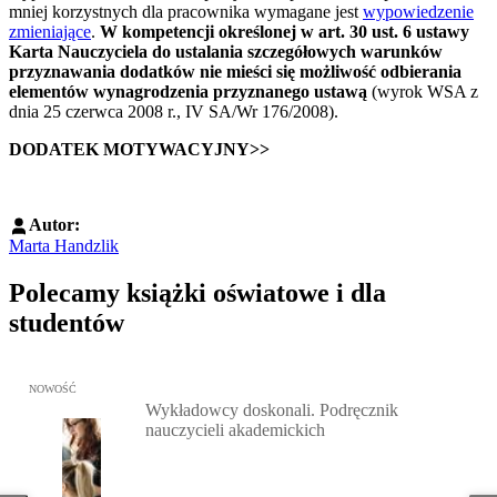
mniej korzystnych dla pracownika wymagane jest
wypowiedzenie
zmieniające
.
W kompetencji określonej w art. 30 ust. 6 ustawy
Karta Nauczyciela do ustalania szczegółowych warunków
przyznawania dodatków nie mieści się możliwość odbierania
elementów wynagrodzenia przyznanego ustawą
(wyrok WSA z
dnia 25 czerwca 2008 r., IV SA/Wr 176/2008).
DODATEK MOTYWACYJNY>>
Autor:
Marta Handzlik
Polecamy książki oświatowe i dla
studentów
Przejdź do: Wykładowcy doskonali. Podręcznik nauczycieli akadem
NOWOŚĆ
Wykładowcy doskonali. Podręcznik
nauczycieli akademickich