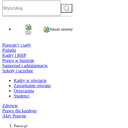
Szukaj
Nasze serwisy
Prawnicy i sądy
Podatki
Kadry i BHP
Prawo w biznesie
Samorząd i administracja
Szkoły i uczelnie
Kadry w oświacie
Zarządzanie oświatą
Orzeczenia
Studenci
Zdrowie
Prawo dla każdego
Akty Prawne
Prawo.pl