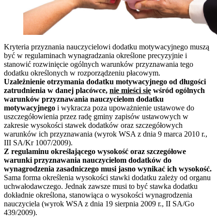
Kryteria przyznania nauczycielowi dodatku motywacyjnego muszą
być w regulaminach wynagradzania określone precyzyjnie i
stanowić rozwinięcie ogólnych warunków przyznawania tego
dodatku określonych w rozporządzeniu płacowym.
Uzależnienie otrzymania dodatku motywacyjnego od długości
zatrudnienia w danej placówce,
nie mieści się
wśród ogólnych
warunków przyznawania nauczycielom dodatku
motywacyjnego
i wykracza poza upoważnienie ustawowe do
uszczegółowienia przez radę gminy zapisów ustawowych w
zakresie wysokości stawek dodatków oraz szczegółowych
warunków ich przyznawania (wyrok WSA z dnia 9 marca 2010 r.,
III SA/Kr 1007/2009).
Z regulaminu określającego wysokość oraz szczegółowe
warunki przyznawania nauczycielom dodatków do
wynagrodzenia zasadniczego musi jasno wynikać ich wysokość.
Sama forma określenia wysokości stawki dodatku zależy od organu
uchwałodawczego. Jednak zawsze musi to być stawka dodatku
dokładnie określona, stanowiąca o wysokości wynagrodzenia
nauczyciela (wyrok WSA z dnia 19 sierpnia 2009 r., II SA/Go
439/2009).