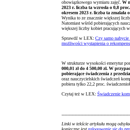
obowiązkowego wymiaru zajęć.
W m
2023 r. liczba ta wzrosła o 0,8 pr
okresem 2023 r. liczba ta zmalała
Wynika to ze znacznie większej licz
Natomiast wśród pobierających nauc
większej liczby kobiet pracujących w
Sprawdź w LEX:
Czy samo nabycie 
możliwości wystąpienia o rekompens
W strukturze wysokości emerytur po
000,01 zł do 4 500,00 zł. W przyp
pobierające świadczenia z przedzia
oraz nauczycielskich świadczeń kom
pobiera tylko 22,2 proc. świadczeni
Czytaj też w LEX:
Świadczenie komp
-----------------------------------------------
Linki w tekście artykułu mogą odsy
konieczne jest
zalogowanie się do p