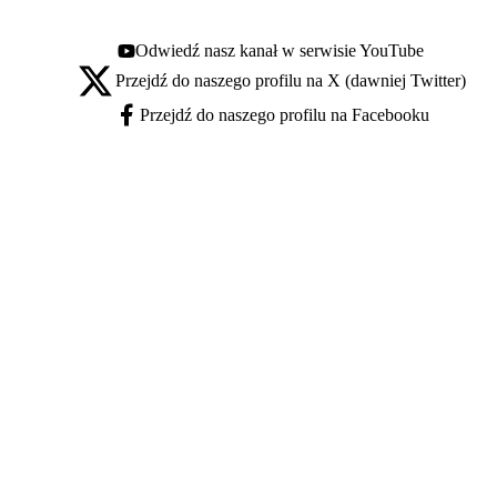
Odwiedź nasz kanał w serwisie YouTube
Youtube - otwiera się w nowej karcie
Przejdź do naszego profilu na X (dawniej Twitter)
X - otwiera się w nowej karcie
Przejdź do naszego profilu na Facebooku
Facebook - otwiera się w nowej karcie