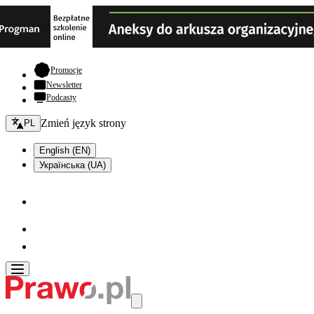
- otwiera się w nowej karcie
Promocje
Newsletter
Podcasty
Zmień język - bieżący:
Zmień język strony
PL
English (EN)
Українська (UA)