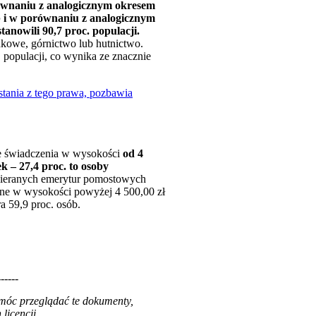
równaniu z analogicznym okresem
sób i w porównaniu z analogicznym
anowili 90,7 proc. populacji.
nkowe, górnictwo lub hutnictwo.
 populacji, co wynika ze znacznie
tania z tego prawa, pozbawia
ce świadczenia w wysokości
od 4
 – 27,4 proc. to osoby
obieranych emerytur pomostowych
ne w wysokości powyżej 4 500,00 zł
 59,9 proc. osób.
------
 móc przeglądać te dokumenty,
licencji.