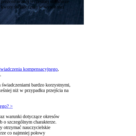
prezentowanej wcześniej strukturze
iu kwoty świadczenia w wysokości
świadczenia kompensacyjnego
,
.
 świadczeniami bardzo korzystnymi,
śniej niż w przypadku przejścia na
nego? >
raz warunki dotyczące okresów
 o szczególnym charakterze.
y otrzymać nauczycielskie
arze co najmniej połowy