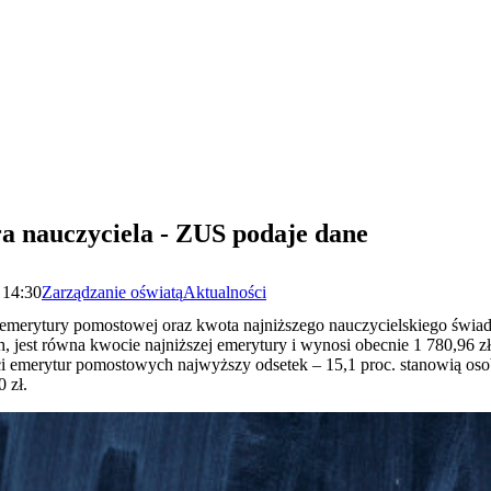
ra nauczyciela - ZUS podaje dane
 14:30
Zarządzanie oświatą
Aktualności
j emerytury pomostowej oraz kwota najniższego nauczycielskiego świ
h, jest równa kwocie najniższej emerytury i wynosi obecnie 1 780,96 z
i emerytur pomostowych najwyższy odsetek – 15,1 proc. stanowią oso
 zł.