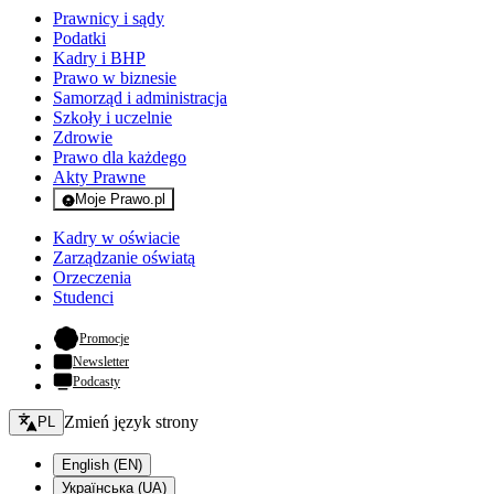
Prawnicy i sądy
Podatki
Kadry i BHP
Prawo w biznesie
Samorząd i administracja
Szkoły i uczelnie
Zdrowie
Prawo dla każdego
Akty Prawne
Moje Prawo.pl
- rejestracja i logowanie do serwisu
Kadry w oświacie
Zarządzanie oświatą
Orzeczenia
Studenci
- otwiera się w nowej karcie
Promocje
Newsletter
Podcasty
Zmień język - bieżący:
Zmień język strony
PL
English (EN)
Українська (UA)