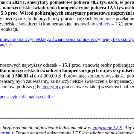
arcu 2024 r. emerytury pomostowe pobiera 40,2 tys. osób, w po
oc., nauczycielskie świadczenia kompensacyjne pobiera 12,5 tys. o
 o 5,3 proc. Wśród pobierających emerytury pomostowe mężczyźni st
by mężczyzn zatrudnionych przy pracach ciężkich typu: prace przeładu
zycielskie świadczenia kompensacyjne przeważały
kobiety
– 73,2 proc.
 edukacji.
prawa do nauczycielskiego świadczenia kompensacyjnego, bez skorzys
atę? >
mostowych najwyższy odsetek – 15,1 proc. stanowią osoby pobierają
adku nauczycielskich świadczeń kompensacyjnych najwyższy odsetek
łu od 3 500,01 zł
do 4 000,00 zł. Porównując struktury wysokości p
pensacyjnych zauważamy, że nauczycielskie świadczenia kompensacyj
obiorców, podczas gdy
emerytury
pomostowe w takiej wysokości pobiera
ensacyjne dla nauczycieli >
-----------------------------------------------------------------------------------------
łać bezpośrednio do odpowiednich dokumentów w
programie LEX
. Aby
rogramu
. Dostęp do treści dokumentów LEX jest zależny od posiadanych 