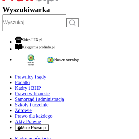
Wyszukiwarka
Szukaj
otwiera się w nowej karcie
Sklep LEX.pl
otwiera się w nowej karcie
Księgarnia profinfo.pl
Nasze serwisy
Prawnicy i sądy
Podatki
Kadry i BHP
Prawo w biznesie
Samorząd i administracja
Szkoły i uczelnie
Zdrowie
Prawo dla każdego
Akty Prawne
Moje Prawo.pl
- rejestracja i logowanie do serwisu
Kadry w oświacie