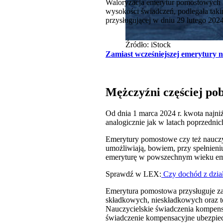
Waloryzacja emerytur pomostowych i
wysokości świadczeń, podlegała tak
przysługującej w dniu 29 lutego 20
Źródło: iStock
Zamiast wcześniejszej emerytury n
Mężczyźni częściej po
Od dnia 1 marca 2024 r. kwota najni
analogicznie jak w latach poprzednic
Emerytury pomostowe czy też nauczy
umożliwiają, bowiem, przy spełnien
emeryturę w powszechnym wieku em
Sprawdź w LEX:
Czy dochód z dzia
Emerytura pomostowa przysługuje z
składkowych, nieskładkowych oraz 
Nauczycielskie świadczenia kompens
świadczenie kompensacyjne ubezpiec