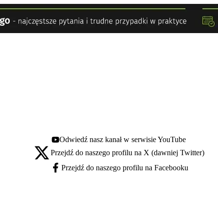
Odwiedź nasz kanał w serwisie YouTube
Youtube - otwiera się w nowej karcie
Przejdź do naszego profilu na X (dawniej Twitter)
X - otwiera się w nowej karcie
Przejdź do naszego profilu na Facebooku
Facebook - otwiera się w nowej karcie