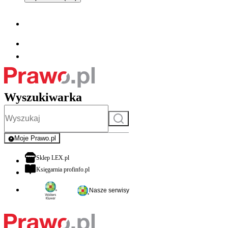
Wyszukiwarka
Szukaj
Moje Prawo.pl
- rejestracja i logowanie do serwisu
otwiera się w nowej karcie
Sklep LEX.pl
otwiera się w nowej karcie
Księgarnia profinfo.pl
Nasze serwisy