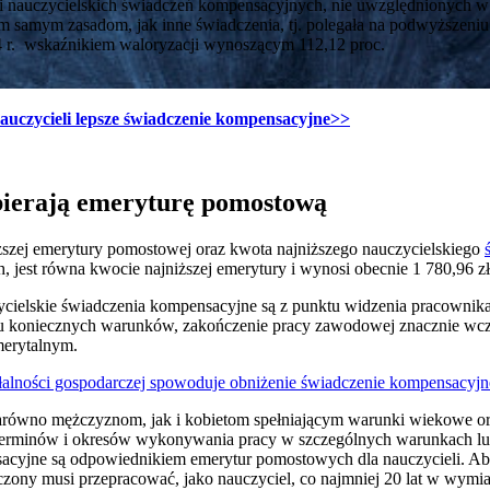
 nauczycielskich świadczeń kompensacyjnych, nie uwzględnionych w 
im samym zasadom, jak inne świadczenia, tj. polegała na podwyższen
24 r. wskaźnikiem waloryzacji wynoszącym 112,12 proc.
auczycieli lepsze świadczenie kompensacyjne
>>
bierają emeryturę pomostową
ższej emerytury pomostowej oraz kwota najniższego nauczycielskiego
h, jest równa kwocie najniższej emerytury i wynosi obecnie 1 780,96 zł
cielskie świadczenia kompensacyjne są z punktu widzenia pracownika
iu koniecznych warunków, zakończenie pracy zawodowej znacznie wcze
erytalnym.
łalności gospodarczej spowoduje obniżenie świadczenie kompensacyj
arówno mężczyznom, jak i kobietom spełniającym warunki wiekowe o
terminów i okresów wykonywania pracy w szczególnych warunkach lub
acyjne są odpowiednikiem emerytur pomostowych dla nauczycieli. Ab
zony musi przepracować, jako nauczyciel, co najmniej 20 lat w wymi