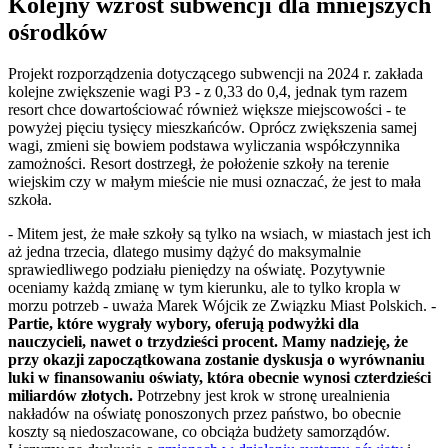
Kolejny wzrost subwencji dla mniejszych
ośrodków
Projekt rozporządzenia dotyczącego subwencji na 2024 r. zakłada
kolejne zwiększenie wagi P3 - z 0,33 do 0,4, jednak tym razem
resort chce dowartościować również większe miejscowości - te
powyżej pięciu tysięcy mieszkańców. Oprócz zwiększenia samej
wagi, zmieni się bowiem podstawa wyliczania współczynnika
zamożności. Resort dostrzegł, że położenie szkoły na terenie
wiejskim czy w małym mieście nie musi oznaczać, że jest to mała
szkoła.
- Mitem jest, że małe szkoły są tylko na wsiach, w miastach jest ich
aż jedna trzecia, dlatego musimy dążyć do maksymalnie
sprawiedliwego podziału pieniędzy na oświatę. Pozytywnie
oceniamy każdą zmianę w tym kierunku, ale to tylko kropla w
morzu potrzeb - uważa Marek Wójcik ze Związku Miast Polskich. -
Partie, które wygrały wybory, oferują podwyżki dla
nauczycieli, nawet o trzydzieści procent. Mamy nadzieję, że
przy okazji zapoczątkowana zostanie dyskusja o wyrównaniu
luki w finansowaniu oświaty, która obecnie wynosi czterdzieści
miliardów złotych.
Potrzebny jest krok w stronę urealnienia
nakładów na oświatę ponoszonych przez państwo, bo obecnie
koszty są niedoszacowane, co obciąża budżety samorządów.