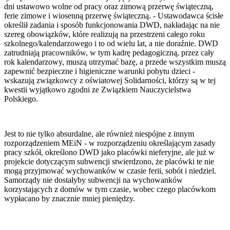
dni ustawowo wolne od pracy oraz zimową przerwę świąteczną,
ferie zimowe i wiosenną przerwę świąteczną. - Ustawodawca ścisłe
określił zadania i sposób funkcjonowania DWD, nakładając na nie
szereg obowiązków, które realizują na przestrzeni całego roku
szkolnego/kalendarzowego i to od wielu lat, a nie doraźnie. DWD
zatrudniają pracowników, w tym kadrę pedagogiczną, przez cały
rok kalendarzowy, muszą utrzymać bazę, a przede wszystkim muszą
zapewnić bezpieczne i higieniczne warunki pobytu dzieci -
wskazują związkowcy z oświatowej Solidarności, którzy są w tej
kwestii wyjątkowo zgodni ze Związkiem Nauczycielstwa
Polskiego.
Jest to nie tylko absurdalne, ale również niespójne z innym
rozporządzeniem MEiN - w rozporządzeniu określającym zasady
pracy szkół, określono DWD jako placówki nieferyjne, ale już w
projekcie dotyczącym subwencji stwierdzono, że placówki te nie
mogą przyjmować wychowanków w czasie ferii, sobót i niedziel.
Samorządy nie dostałyby subwencji na wychowanków
korzystających z domów w tym czasie, wobec czego placówkom
wypłacano by znacznie mniej pieniędzy.