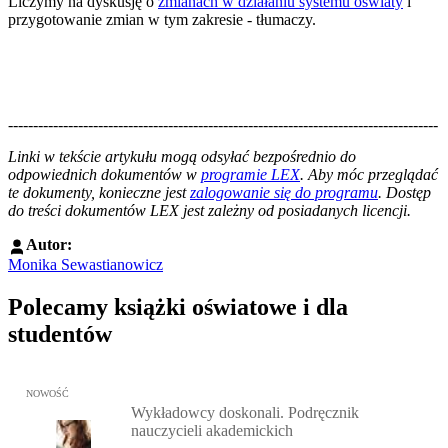
Liczymy na dyskusję o
zmianach w działaniu systemu oświaty
i
przygotowanie zmian w tym zakresie - tłumaczy.
--------------------------------------------------------------------------------------
--------------------------------------------------------
Linki w tekście artykułu mogą odsyłać bezpośrednio do
odpowiednich dokumentów w
programie LEX
. Aby móc przeglądać
te dokumenty, konieczne jest
zalogowanie się do programu
. Dostęp
do treści dokumentów LEX jest zależny od posiadanych licencji.
Autor:
Monika Sewastianowicz
Polecamy książki oświatowe i dla
studentów
Przejdź do: Wykładowcy doskonali. Podręcznik nauczycieli akadem
NOWOŚĆ
Wykładowcy doskonali. Podręcznik
nauczycieli akademickich