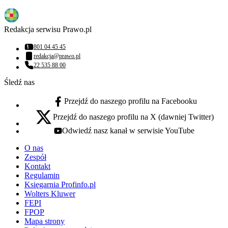
Redakcja serwisu Prawo.pl
801 04 45 45
Numer telefonu:
redakcja@prawo.pl
Adres email:
22 535 88 00
Numer telefonu:
Śledź nas
Przejdź do naszego profilu na Facebooku
facebook - otwiera się w nowej karcie
Przejdź do naszego profilu na X (dawniej Twitter)
x - otwiera się w nowej karcie
Odwiedź nasz kanał w serwisie YouTube
youtube - otwiera się w nowej karcie
O nas
Zespół
Kontakt
Regulamin
Księgarnia Profinfo.pl
Wolters Kluwer
FEPI
FPOP
Mapa strony