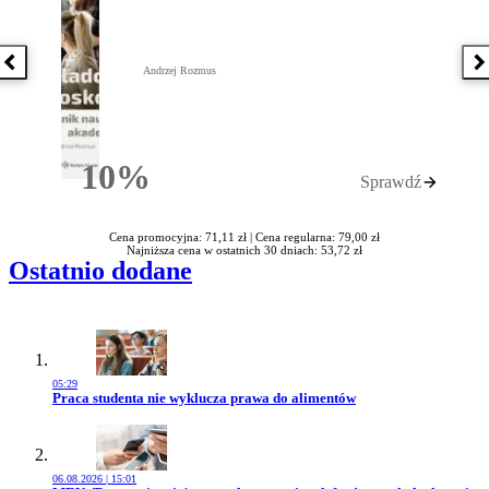
Poprzednia książka
N
Andrzej Rozmus
10%
Sprawdź
Rabatu
Cena promocyjna: 71,11 zł |
Cena regularna: 79,00 zł
Najniższa cena w ostatnich 30 dniach: 53,72 zł
Ostatnio dodane
05:29
Przejdź do artykułu:
Praca studenta nie wyklucza prawa do alimentów
06.08.2026 | 15:01