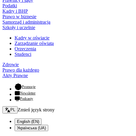
Prawnicy i sądy
Podatki
Kadry i BHP
Prawo w biznesie
Samorząd i administracja
Szkoły i uczelnie
Kadry w oświacie
Zarządzanie oświatą
Orzeczenia
Studenci
Zdrowie
Prawo dla każdego
Akty Prawne
- otwiera się w nowej karcie
Promocje
Newsletter
Podcasty
Zmień język - bieżący:
Zmień język strony
PL
English (EN)
Українська (UA)