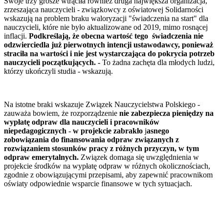
Swoje trzy grosze wtrąciła również druga największa organizacja,
zrzeszająca nauczycieli - związkowcy z oświatowej Solidarności
wskazują na problem braku waloryzacji "świadczenia na start" dla
nauczycieli, które nie było aktualizowane od 2019, mimo rosnącej
inflacji.
Podkreślają, że obecna wartość tego świadczenia nie
odzwierciedla już pierwotnych intencji ustawodawcy, ponieważ
straciła na wartości i nie jest wystarczająca do pokrycia potrzeb
nauczycieli początkujących. -
To żadna zachęta dla młodych ludzi,
którzy ukończyli studia - wskazują.
Na istotne braki wskazuje Związek Nauczycielstwa Polskiego -
zauważa bowiem, że rozporządzenie
nie zabezpiecza pieniędzy na
wypłatę odpraw dla nauczycieli i pracowników
niepedagogicznych - w projekcie zabrakło
j
asnego
zobowiązania do finansowania odpraw związanych z
rozwiązaniem stosunków pracy z różnych przyczyn, w tym
odpraw emerytalnych.
Związek domaga się uwzględnienia w
projekcie środków na wypłatę odpraw w różnych okolicznościach,
zgodnie z obowiązującymi przepisami, aby zapewnić pracownikom
oświaty odpowiednie wsparcie finansowe w tych sytuacjach.