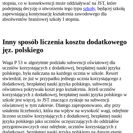
stopnia, co w konsekwencji może oddziaływać na JST, które
podejmują decyzję o utworzeniu tego typu
szkoły
, będącej szkołą
zapewniającą kontynuację kształcenia zawodowego dla
absolwentów branżowej szkoły I stopnia.
Inny sposób liczenia kosztu dodatkowego
jęz. polskiego
Waga P 53 w algorytmie podziału subwencji oświatowej dla
uczniów korzystających z dodatkowej, bezpłatnej nauki języka
polskiego, była naliczana na każdego ucznia w szkole. Resort
stwierdził, że już w przypadku jednego ucznia korzystającego z
dodatkowej, bezpłatnej nauki języka polskiego, subwencja
oświatowa pokrywała koszt jego kształcenia. Jeżeli uczniów
korzystających z dodatkowej, bezpłatnej nauki języka polskiego w
szkole jest więcej, to JST znacząco zyskuje na subwencji
oświatowej w tym zakresie. Dlatego zaproponowano, aby przy
ustaleniu liczebności, która ma wpływ na wysokość wagi, odrębnie
liczono uczniów korzystających z dodatkowej, bezpłatnej nauki
języka polskiego jako uczniów uczęszczających do oddziałów
przygotowawczych oraz odrębnie, uczniów korzystających z
dodatkowej, bezpłatnej nauki języka polskiego na danym etapie