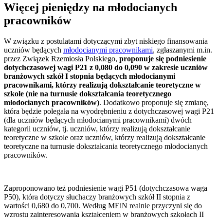
Więcej pieniędzy na młodocianych
pracowników
W związku z postulatami dotyczącymi zbyt niskiego finansowania
uczniów będących
młodocianymi pracownikami
, zgłaszanymi m.in.
przez Związek Rzemiosła Polskiego,
proponuje się podniesienie
dotychczasowej wagi P21 z 0,080 do 0,090 w zakresie uczniów
branżowych szkół I stopnia będących młodocianymi
pracownikami, którzy realizują dokształcanie teoretyczne w
szkole (nie na turnusie dokształcania teoretycznego
młodocianych pracowników)
. Dodatkowo proponuje się zmianę,
która będzie polegała na wyodrębnieniu z dotychczasowej wagi P21
(dla uczniów będących młodocianymi pracownikami) dwóch
kategorii uczniów, tj. uczniów, którzy realizują dokształcanie
teoretyczne w szkole oraz uczniów, którzy realizują dokształcanie
teoretyczne na turnusie dokształcania teoretycznego młodocianych
pracowników.
Zaproponowano też podniesienie wagi P51 (dotychczasowa waga
P50), która dotyczy słuchaczy branżowych szkół II stopnia z
wartości 0,680 do 0,700. Według MEiN realnie przyczyni się do
wzrostu zainteresowania kształceniem w branżowych szkołach II