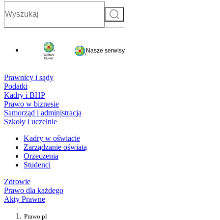
Szukaj
Nasze serwisy
Prawnicy i sądy
Podatki
Kadry i BHP
Prawo w biznesie
Samorząd i administracja
Szkoły i uczelnie
Kadry w oświacie
Zarządzanie oświatą
Orzeczenia
Studenci
Zdrowie
Prawo dla każdego
Akty Prawne
Prawo.pl