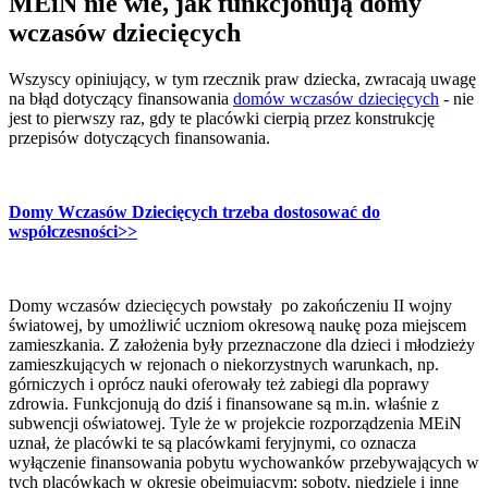
MEiN nie wie, jak funkcjonują domy
wczasów dziecięcych
Wszyscy opiniujący, w tym rzecznik praw dziecka, zwracają uwagę
na błąd dotyczący finansowania
domów wczasów dziecięcych
- nie
jest to pierwszy raz, gdy te placówki cierpią przez konstrukcję
przepisów dotyczących finansowania.
Domy Wczasów Dziecięcych trzeba dostosować do
współczesności
>>
Domy wczasów dziecięcych powstały po zakończeniu II wojny
światowej, by umożliwić uczniom okresową naukę poza miejscem
zamieszkania. Z założenia były przeznaczone dla dzieci i młodzieży
zamieszkujących w rejonach o niekorzystnych warunkach, np.
górniczych i oprócz nauki oferowały też zabiegi dla poprawy
zdrowia. Funkcjonują do dziś i finansowane są m.in. właśnie z
subwencji oświatowej. Tyle że w projekcie rozporządzenia MEiN
uznał, że placówki te są placówkami feryjnymi, co oznacza
wyłączenie finansowania pobytu wychowanków przebywających w
tych placówkach w okresie obejmującym: soboty, niedziele i inne