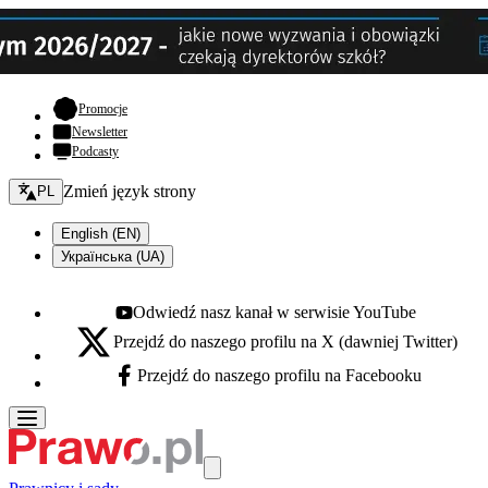
- otwiera się w nowej karcie
Promocje
Newsletter
Podcasty
Zmień język - bieżący:
Zmień język strony
PL
English (EN)
Українська (UA)
Odwiedź nasz kanał w serwisie YouTube
Youtube - otwiera się w nowej karcie
Przejdź do naszego profilu na X (dawniej Twitter)
X - otwiera się w nowej karcie
Przejdź do naszego profilu na Facebooku
Facebook - otwiera się w nowej karcie