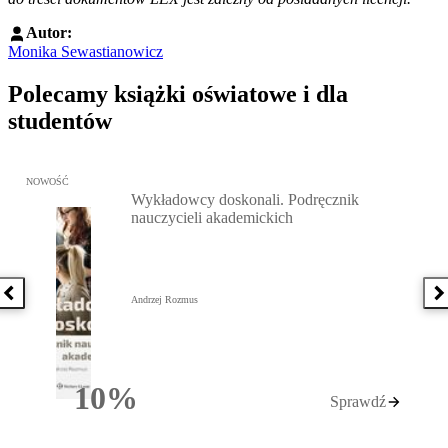
Autor:
Monika Sewastianowicz
Polecamy książki oświatowe i dla
studentów
Przejdź do: Wykładowcy doskonali. Podręcznik nauczycieli akadem
NOWOŚĆ
Wykładowcy doskonali. Podręcznik
nauczycieli akademickich
Poprzednia książka
N
Andrzej Rozmus
10%
Sprawdź
Rabatu