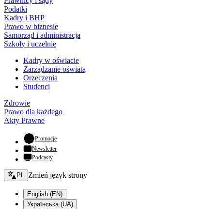
Prawnicy i sądy
Podatki
Kadry i BHP
Prawo w biznesie
Samorząd i administracja
Szkoły i uczelnie
Kadry w oświacie
Zarządzanie oświatą
Orzeczenia
Studenci
Zdrowie
Prawo dla każdego
Akty Prawne
- otwiera się w nowej karcie
Promocje
Newsletter
Podcasty
Zmień język - bieżący:
Zmień język strony
PL
English (EN)
Українська (UA)