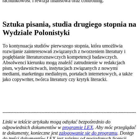
rachunkowość i rewizja finansowa oraz controlling.
Sztuka pisania, studia drugiego stopnia na
Wydziale Polonistyki
To kontynuacja studiów pierwszego stopnia, która umożliwia
rozwijanie zainteresowań związanych z tworzeniem literatury i
pogłębianie literaturoznawczych kompetencji badawczych.
Absolwenci kierunku mogą znaleźć zatrudnienie w redakcjach
pism, wydawnictwach, instytucjach związanych z nowymi
mediami, marketingu medialnym, portalach internetowych, a także
jako copywriter, twórca literatury czy krytyk literacki.
--------------------------------------------------------------------------------------
--------------------------------------------------------
Linki w tekście artykułu mogą odsyłać bezpośrednio do
odpowiednich dokumentów w
programie LEX
. Aby móc przeglądać
te dokumenty, konieczne jest
zalogowanie się do programu
. Dostęp
do treści dokumentów LEX jest zależny od posiadanych licencji.