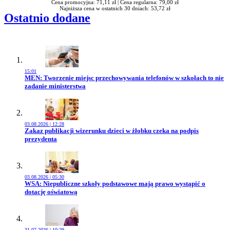
Cena promocyjna: 71,11 zł |
Cena regularna: 79,00 zł
Najniższa cena w ostatnich 30 dniach: 53,72 zł
Ostatnio dodane
15:01
Przejdź do artykułu:
MEN: Tworzenie miejsc przechowywania telefonów w szkołach to nie
zadanie ministerstwa
03.08.2026 | 12:28
Przejdź do artykułu:
Zakaz publikacji wizerunku dzieci w żłobku czeka na podpis
prezydenta
03.08.2026 | 05:30
Przejdź do artykułu:
WSA: Niepubliczne szkoły podstawowe mają prawo wystąpić o
dotację oświatową
31.07.2026 | 10:29