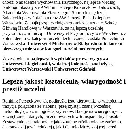
chodzi o akademie wychowania fizycznego, najlepsze według
rankingu okazały się AWF im. Jerzego Kukuczki w Katowicach,
Akademia Wychowania Fizycznego i Sportu im. Jędrzeja
Śniadeckiego w Gdańsku oraz AWF Józefa Piłsudskiego w
Warszawie. Za najlepszą uczelnię ekonomiczną uznano Szkołę
Główną Handlową w Warszawie, za najlepszą uczelnię
przyrodniczo-rolniczą – Uniwersytet Przyrodniczy we Wrocławiu, z
kolei liderem w kategorii uczelni technicznych została Politechnika
Warszawska.
Uniwersytet Medyczny w Białymstoku to laureat
pierwszego miejsca w kategorii uczelni medycznych.
W zestawieniu
najlepszych wydziałów prawa wygrywa
Uniwersytet Jagielloński, w dalszej kolejności znalazły się
Uniwersytet Warszawski i Uniwersytet Gdański.
Lepsza jakość kształcenia, wiarygodność i
prestiż uczelni
Ranking Perspektyw, jak podkreśla jego kierownik, to wieloletnia
tradycja połączona ze stabilną, przejrzystą i znaną wcześniej
metodologią oraz mnogością kryteriów. Bazuje na wiarygodnych,
zewnętrznych danych, prezentowanych w transparentny sposób. -
Zestawienie jest traktowane jako zaufane źródło wiedzy zarówno
dla zarządzających edukacją, jak i dla młodzieży stojącej przed