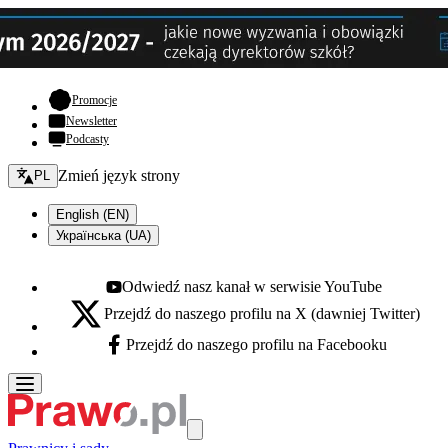
- otwiera się w nowej karcie
Promocje
Newsletter
Podcasty
Zmień język - bieżący:
Zmień język strony
PL
English (EN)
Українська (UA)
Odwiedź nasz kanał w serwisie YouTube
Youtube - otwiera się w nowej karcie
Przejdź do naszego profilu na X (dawniej Twitter)
X - otwiera się w nowej karcie
Przejdź do naszego profilu na Facebooku
Facebook - otwiera się w nowej karcie