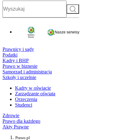
Szukaj
Nasze serwisy
Prawnicy i sądy
Podatki
Kadry i BHP
Prawo w biznesie
Samorząd i administracja
Szkoły i uczelnie
Kadry w oświacie
Zarządzanie oświatą
Orzeczenia
Studenci
Zdrowie
Prawo dla każdego
Akty Prawne
Prawo.pl