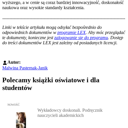
wyższego, a w cenie są coraz bardziej innowacyjność, doskonałość
naukowa oraz wysokie standardy kształcenia.
--------------------------------------------------------------------------------------
--------------------------------------------------------
Linki w tekście artykułu mogą odsyłać bezpośrednio do
odpowiednich dokumentów w
programie LEX
. Aby móc przeglądać
te dokumenty, konieczne jest
zalogowanie się do programu
. Dostęp
do treści dokumentów LEX jest zależny od posiadanych licencji.
Autor:
Malwina Pasternak-Janik
Polecamy książki oświatowe i dla
studentów
Przejdź do: Wykładowcy doskonali. Podręcznik nauczycieli akadem
NOWOŚĆ
Wykładowcy doskonali. Podręcznik
nauczycieli akademickich