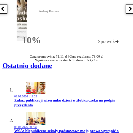
Poprzednia książka
N
Andrzej Rozmus
10%
Sprawdź
Rabatu
Cena promocyjna: 71,11 zł |
Cena regularna: 79,00 zł
Najniższa cena w ostatnich 30 dniach: 53,72 zł
Ostatnio dodane
03.08.2026 | 12:28
Przejdź do artykułu:
Zakaz publikacji wizerunku dzieci w żłobku czeka na podpis
prezydenta
03.08.2026 | 05:30
Przejdź do artykułu:
WSA: Niepubliczne szkoły podstawowe mają prawo wystąpić o