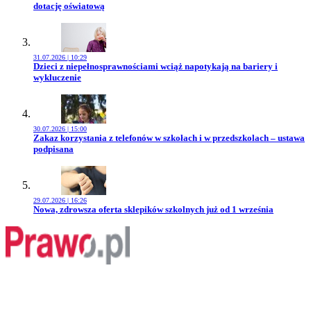
dotację oświatową
31.07.2026 | 10:29
Przejdź do artykułu:
Dzieci z niepełnosprawnościami wciąż napotykają na bariery i
wykluczenie
30.07.2026 | 15:00
Przejdź do artykułu:
Zakaz korzystania z telefonów w szkołach i w przedszkolach – ustawa
podpisana
29.07.2026 | 16:26
Przejdź do artykułu:
Nowa, zdrowsza oferta sklepików szkolnych już od 1 września