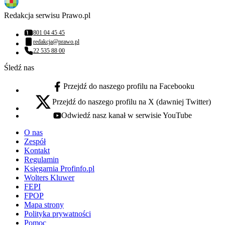
Redakcja serwisu Prawo.pl
801 04 45 45
Numer telefonu:
redakcja@prawo.pl
Adres email:
22 535 88 00
Numer telefonu:
Śledź nas
Przejdź do naszego profilu na Facebooku
facebook - otwiera się w nowej karcie
Przejdź do naszego profilu na X (dawniej Twitter)
x - otwiera się w nowej karcie
Odwiedź nasz kanał w serwisie YouTube
youtube - otwiera się w nowej karcie
O nas
Zespół
Kontakt
Regulamin
Księgarnia Profinfo.pl
Wolters Kluwer
FEPI
FPOP
Mapa strony
Polityka prywatności
Pomoc