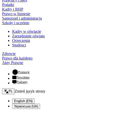
Prawnicy i sądy
Podatki
Kadry i BHP
Prawo w biznesie
Samorząd i administracja
Szkoły i uczelnie
Kadry w oświacie
Zarządzanie oświatą
Orzeczenia
Studenci
Zdrowie
Prawo dla każdego
Akty Prawne
- otwiera się w nowej karcie
Promocje
Newsletter
Podcasty
Zmień język - bieżący:
Zmień język strony
PL
English (EN)
Українська (UA)