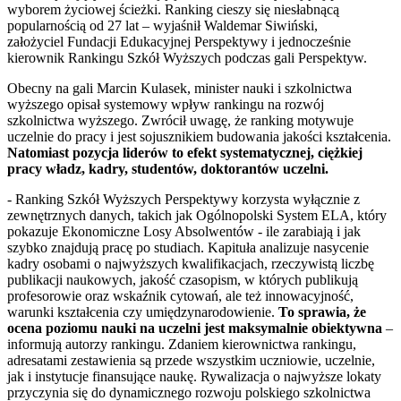
wyborem życiowej ścieżki. Ranking cieszy się niesłabnącą
popularnością od 27 lat – wyjaśnił Waldemar Siwiński,
założyciel Fundacji Edukacyjnej Perspektywy i jednocześnie
kierownik Rankingu Szkół Wyższych podczas gali Perspektyw.
Obecny na gali Marcin Kulasek, minister nauki i szkolnictwa
wyższego opisał systemowy wpływ rankingu na rozwój
szkolnictwa wyższego. Zwrócił uwagę, że ranking motywuje
uczelnie do pracy i jest sojusznikiem budowania jakości kształcenia.
Natomiast pozycja liderów to efekt systematycznej, ciężkiej
pracy władz, kadry, studentów, doktorantów uczelni.
- Ranking Szkół Wyższych Perspektywy korzysta wyłącznie z
zewnętrznych danych, takich jak Ogólnopolski System ELA, który
pokazuje Ekonomiczne Losy Absolwentów - ile zarabiają i jak
szybko znajdują pracę po studiach. Kapituła analizuje nasycenie
kadry osobami o najwyższych kwalifikacjach, rzeczywistą liczbę
publikacji naukowych, jakość czasopism, w których publikują
profesorowie oraz wskaźnik cytowań, ale też innowacyjność,
warunki kształcenia czy umiędzynarodowienie.
To sprawia, że
ocena poziomu nauki na uczelni jest maksymalnie obiektywna
–
informują autorzy rankingu. Zdaniem kierownictwa rankingu,
adresatami zestawienia są przede wszystkim uczniowie, uczelnie,
jak i instytucje finansujące naukę. Rywalizacja o najwyższe lokaty
przyczynia się do dynamicznego rozwoju polskiego szkolnictwa