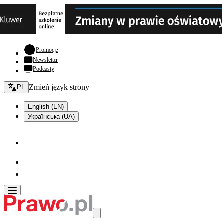
- otwiera się w nowej karcie
Promocje
Newsletter
Podcasty
Zmień język - bieżący:
Zmień język strony
PL
English (EN)
Українська (UA)