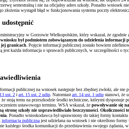
erwę semestralną i nie na oficjalny adres szkoły. Ponadto wniosek ni
go złożenia wystąpił błąd w funkcjonowania systemu poczty elektronic
 udostępnić
ministracyjny w Gorzowie Wielkopolskim, który wskazał, że zgodnie
 wniosku był podmiotem zobowiązanym do udzielenia informacji pu
 jej granicach
. Pojęcie informacji publicznej zostało bowiem zdefini
ą jest każda informacja o sprawach publicznych, w szczególności o ty
rawiedliwienia
formacji publicznej na wniosek następuje bez zbędnej zwłoki, ale nie p
 13 ust. 2
i
art. 15 ust. 2 udip
. Natomiast
art. 14 ust. 1 udip
stanowi, że u
że stoją temu na przeszkodzie środki techniczne, którymi dysponuje p
ekroczeniem ustawowego terminu. WSA wskazał, że
powoływanie się na
ną stronę szkoły nie usprawiedliwiało bezczynności
.
Okoliczności t
enia
. Ponadto wnioskodawca był uprawniony do takiej formy kontaktu
,
informacja publiczna
jest udzielana na wniosek i nie określono formy 
nie każdego środka komunikacji do przedstawienia swojego żądania, 