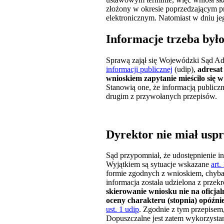
złożony w okresie poprzedzającym prz
elektronicznym. Natomiast w dniu je
Informacje trzeba było
Sprawą zajął się Wojewódzki Sąd Ad
informacji publicznej
(udip),
adresat
wnioskiem zapytanie mieściło się w
Stanowią one, że informacją publiczn
drugim z przywołanych przepisów.
Dyrektor nie miał usp
Sąd przypomniał, że udostępnienie in
Wyjątkiem są sytuacje wskazane
art.
formie zgodnych z wnioskiem, chyba 
informacja została udzielona z prz
skierowanie wniosku nie na oficjal
oceny charakteru (stopnia) opóźni
ust. 1 udip
. Zgodnie z tym przepisem
Dopuszczalne jest zatem wykorzysta