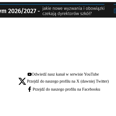
Odwiedź nasz kanał w serwisie YouTube
Youtube - otwiera się w nowej karcie
Przejdź do naszego profilu na X (dawniej Twitter)
X - otwiera się w nowej karcie
Przejdź do naszego profilu na Facebooku
Facebook - otwiera się w nowej karcie