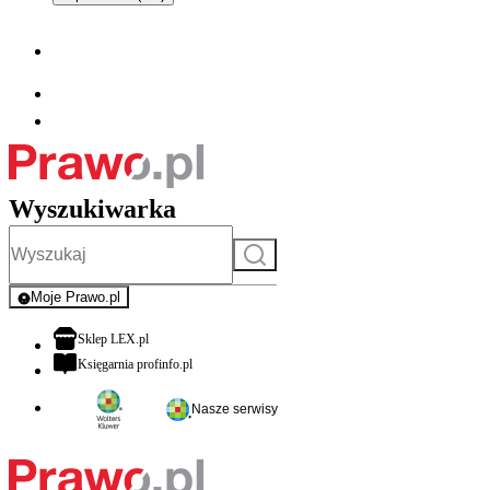
Wyszukiwarka
Szukaj
Moje Prawo.pl
- rejestracja i logowanie do serwisu
otwiera się w nowej karcie
Sklep LEX.pl
otwiera się w nowej karcie
Księgarnia profinfo.pl
Nasze serwisy