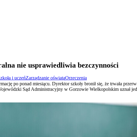
lna nie usprawiedliwia bezczynności
zkoła i uczeń
Zarządzanie oświatą
Orzeczenia
cję po ponad miesiącu. Dyrektor szkoły bronił się, że trwała przerwa
 Wojewódzki Sąd Administracyjny w Gorzowie Wielkopolskim uznał jedn