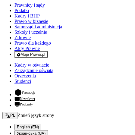
Prawnicy i sądy
Podatki
Kadry i BHP
Prawo w biznesie
Samorząd i administracja
Szkoły i uczelnie
Zdrowie
Prawo dla każdego
Akty Prawne
Moje Prawo.pl
- rejestracja i logowanie do serwisu
Kadry w oświacie
Zarządzanie oświatą
Orzeczenia
Studenci
- otwiera się w nowej karcie
Promocje
Newsletter
Podcasty
Zmień język - bieżący:
Zmień język strony
PL
English (EN)
Українська (UA)