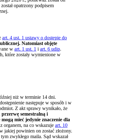
e został opatrzony podpisem
znej.
 z
art. 4 ust. 1 ustawy o dostępie do
blicznej. Natomiast objęte
owane w
art. 1 ust. 1
i
art. 6 udip
.
ch, które zostały wymienione w
óźniej niż w terminie 14 dni.
dostępnienie następuje w sposób i w
odmiot. Z akt sprawy wynikało, że
 przerwę semestralną i
e mogą mieć jedynie znaczenie dla
 z organem, na co wskazuje
art. 10
w jakiej powinien on zostać złożony.
w tym zwykłego maila. Sąd wskazał