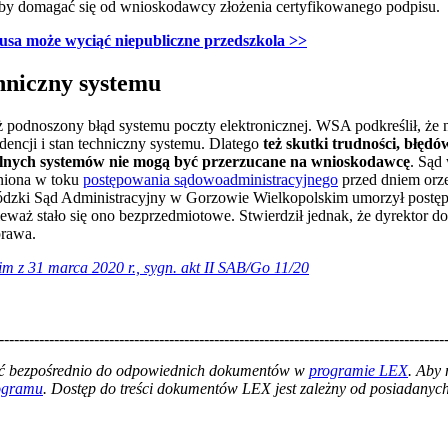
 aby domagać się od wnioskodawcy złożenia certyfikowanego podpisu.
sa może wyciąć niepubliczne przedszkola >>
chniczny systemu
ż podnoszony błąd systemu poczty elektronicznej. WSA podkreślił, że
dencji i stan techniczny systemu. Dlatego
też skutki trudności, błęd
cjalnych systemów nie mogą być przerzucane na wnioskodawcę
. Sąd 
pniona w toku
postępowania sądowoadministracyjnego
przed dniem orze
zki Sąd Administracyjny w Gorzowie Wielkopolskim umorzył postęp
eważ stało się ono bezprzedmiotowe. Stwierdził jednak, że dyrektor dop
prawa.
 z 31 marca 2020 r., sygn. akt II SAB/Go 11/20
-----------------------------------------------------------------------------------------
łać bezpośrednio do odpowiednich dokumentów w
programie LEX
. Aby
rogramu
. Dostęp do treści dokumentów LEX jest zależny od posiadanych 