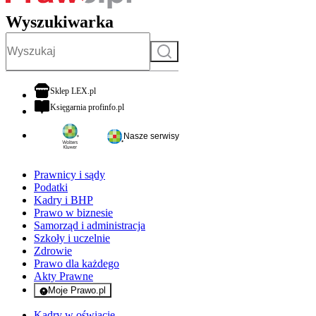
Wyszukiwarka
Szukaj
otwiera się w nowej karcie
Sklep LEX.pl
otwiera się w nowej karcie
Księgarnia profinfo.pl
Nasze serwisy
Prawnicy i sądy
Podatki
Kadry i BHP
Prawo w biznesie
Samorząd i administracja
Szkoły i uczelnie
Zdrowie
Prawo dla każdego
Akty Prawne
Moje Prawo.pl
- rejestracja i logowanie do serwisu
Kadry w oświacie