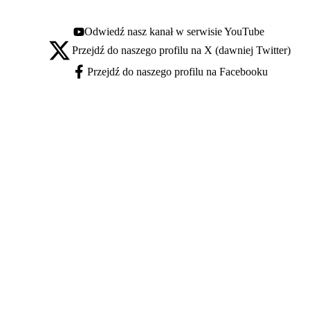
Odwiedź nasz kanał w serwisie YouTube
Youtube - otwiera się w nowej karcie
Przejdź do naszego profilu na X (dawniej Twitter)
X - otwiera się w nowej karcie
Przejdź do naszego profilu na Facebooku
Facebook - otwiera się w nowej karcie