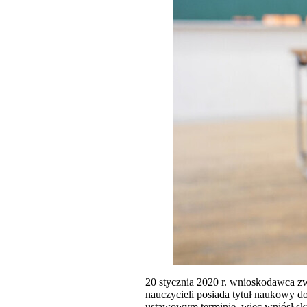
20 stycznia 2020 r. wnioskodawca zwr
nauczycieli posiada tytuł naukowy d
ustawowym terminie, więc wniósł skar