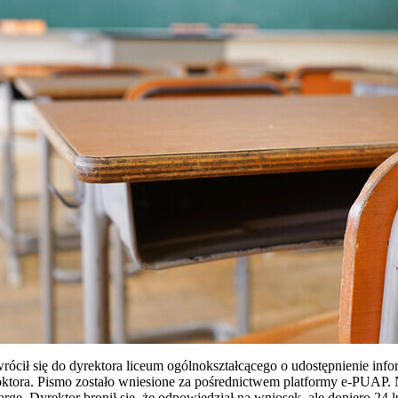
ócił się do dyrektora liceum ogólnokształcącego o udostępnienie infor
oktora. Pismo zostało wniesione za pośrednictwem platformy e-PUAP. 
gę. Dyrektor bronił się, że odpowiedział na wniosek, ale dopiero 24 l