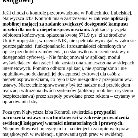
Jeśli chodzi o kontrolę przeprowadzoną w Politechnice Lubelskiej,
Najwyższa Izba Kontroli miała zastrzeżenia w zakresie
aplikacji
mobilnej mającej za zadanie zwiększyć dostępność kampusu
uczelni dla osób z niepełnosprawnościami.
Aplikacja przyjęta
odbiorem końcowym, opłacona kwotą 571,9 tys. zł ze środków
Unii Europejskiej, w ocenie NIK, nie spełniała wymagań w zakresie
postrzegalności, funkcjonalności i zrozumiałości określonych w
opisie przedmiotu zamówienia, co stanowiło naruszenie ustawy o
dostępności cyfrowej. - Nie funkcjonował w aplikacji moduł
wyświetlający plan zajęć i nie została ona zamieszczona w sklepach
internetowych. Pomimo odbioru aplikacji, nie sporządzono i nie
opublikowano deklaracji jej dostępności cyfrowej dla osób z
niepełnosprawnościami, co było także niezgodne z przepisami ww.
ustawy. Nierzetelnie sprawowany był też nadzór nad przebiegiem
realizacji wdrożenia dwóch systemów (aplikacji mobilnej i systemu
bezpieczeństwa) przez zespoły powołane przez rektora – czytamy w
opracowaniu Izby.
Poza tym Najwyższa Izba Kontroli stwierdziła
przypadki
naruszenia ustawy o rachunkowości w zakresie prowadzenia
ewidencji księgowej wartości niematerialnych i prawnych.
Nieprawidłowości polegały m.in. na nieujęciu zakupionych praw
majątkowych w ewidencji, ujmowaniu tych praw w ewidencji