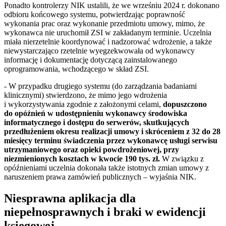
Ponadto kontrolerzy NIK ustalili, że we wrześniu 2024 r. dokonano
odbioru końcowego systemu, potwierdzając poprawność
wykonania prac oraz wykonanie przedmiotu umowy, mimo, że
wykonawca nie uruchomił ZSI w zakładanym terminie. Uczelnia
miała nierzetelnie koordynować i nadzorować wdrożenie, a także
niewystarczająco rzetelnie wyegzekwowała od wykonawcy
informację i dokumentację dotyczącą zainstalowanego
oprogramowania, wchodzącego w skład ZSI.
- W przypadku drugiego systemu (do zarządzania badaniami
klinicznymi) stwierdzono, że mimo jego wdrożenia
i wykorzystywania zgodnie z założonymi celami,
dopuszczono
do opóźnień w udostępnieniu wykonawcy środowiska
informatycznego i dostępu do serwerów, skutkujących
przedłużeniem okresu realizacji umowy i skróceniem z 32 do 28
miesięcy terminu świadczenia przez wykonawcę usługi serwisu
utrzymaniowego oraz opieki powdrożeniowej, przy
niezmienionych kosztach w kwocie 190 tys. zł.
W związku z
opóźnieniami uczelnia dokonała także istotnych zmian umowy z
naruszeniem prawa zamówień publicznych – wyjaśnia NIK.
Niesprawna aplikacja dla
niepełnosprawnych i braki w ewidencji
księgowej