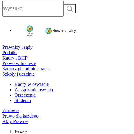
Szukaj
Nasze serwisy
Prawnicy i sądy
Podatki
Kadry i BHP
Prawo w biznesie
Samorząd i administracja
Szkoły i uczelnie
Kadry w oświacie
Zarządzanie oświatą
Orzeczenia
Studenci
Zdrowie
Prawo dla każdego
Akty Prawne
Prawo.pl