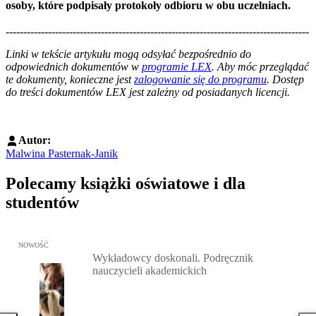
osoby, które podpisały protokoły odbioru w obu uczelniach.
--------------------------------------------------------------------------------------
--------------------------------------------------------
Linki w tekście artykułu mogą odsyłać bezpośrednio do
odpowiednich dokumentów w
programie LEX
. Aby móc przeglądać
te dokumenty, konieczne jest
zalogowanie się do programu
. Dostęp
do treści dokumentów LEX jest zależny od posiadanych licencji.
Autor:
Malwina Pasternak-Janik
Polecamy książki oświatowe i dla
studentów
Przejdź do: Wykładowcy doskonali. Podręcznik nauczycieli akadem
NOWOŚĆ
Wykładowcy doskonali. Podręcznik
nauczycieli akademickich