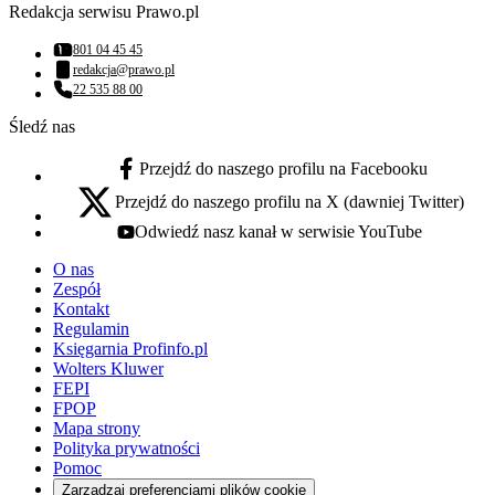
Redakcja serwisu Prawo.pl
801 04 45 45
Numer telefonu:
redakcja@prawo.pl
Adres email:
22 535 88 00
Numer telefonu:
Śledź nas
Przejdź do naszego profilu na Facebooku
facebook - otwiera się w nowej karcie
Przejdź do naszego profilu na X (dawniej Twitter)
x - otwiera się w nowej karcie
Odwiedź nasz kanał w serwisie YouTube
youtube - otwiera się w nowej karcie
O nas
Zespół
Kontakt
Regulamin
Księgarnia Profinfo.pl
Wolters Kluwer
FEPI
FPOP
Mapa strony
Polityka prywatności
Pomoc
Zarządzaj preferencjami plików cookie