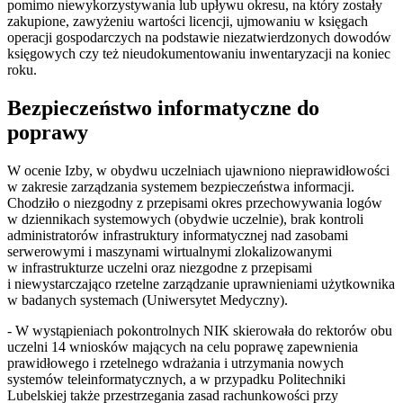
pomimo niewykorzystywania lub upływu okresu, na który zostały
zakupione, zawyżeniu wartości licencji, ujmowaniu w księgach
operacji gospodarczych na podstawie niezatwierdzonych dowodów
księgowych czy też nieudokumentowaniu inwentaryzacji na koniec
roku.
Bezpieczeństwo informatyczne do
poprawy
W ocenie Izby, w obydwu uczelniach ujawniono nieprawidłowości
w zakresie zarządzania systemem bezpieczeństwa informacji.
Chodziło o niezgodny z przepisami okres przechowywania logów
w dziennikach systemowych (obydwie uczelnie), brak kontroli
administratorów infrastruktury informatycznej nad zasobami
serwerowymi i maszynami wirtualnymi zlokalizowanymi
w infrastrukturze uczelni oraz niezgodne z przepisami
i niewystarczająco rzetelne zarządzanie uprawnieniami użytkownika
w badanych systemach (Uniwersytet Medyczny).
- W wystąpieniach pokontrolnych NIK skierowała do rektorów obu
uczelni 14 wniosków mających na celu poprawę zapewnienia
prawidłowego i rzetelnego wdrażania i utrzymania nowych
systemów teleinformatycznych, a w przypadku Politechniki
Lubelskiej także przestrzegania zasad rachunkowości przy