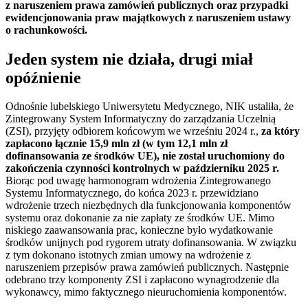
z naruszeniem prawa zamówień publicznych oraz przypadki
ewidencjonowania praw majątkowych z naruszeniem ustawy
o rachunkowości.
Jeden system nie działa, drugi miał
opóźnienie
Odnośnie lubelskiego Uniwersytetu Medycznego, NIK ustaliła, że
Zintegrowany System Informatyczny do zarządzania Uczelnią
(ZSI), przyjęty odbiorem końcowym we wrześniu 2024 r.,
za który
zapłacono łącznie 15,9 mln zł (w tym 12,1 mln zł
dofinansowania ze środków UE), nie został uruchomiony do
zakończenia czynności kontrolnych w październiku 2025 r.
Biorąc pod uwagę harmonogram wdrożenia Zintegrowanego
Systemu Informatycznego, do końca 2023 r. przewidziano
wdrożenie trzech niezbędnych dla funkcjonowania komponentów
systemu oraz dokonanie za nie zapłaty ze środków UE. Mimo
niskiego zaawansowania prac, konieczne było wydatkowanie
środków unijnych pod rygorem utraty dofinansowania. W związku
z tym dokonano istotnych zmian umowy na wdrożenie z
naruszeniem przepisów prawa zamówień publicznych. Następnie
odebrano trzy komponenty ZSI i zapłacono wynagrodzenie dla
wykonawcy, mimo faktycznego nieuruchomienia komponentów.