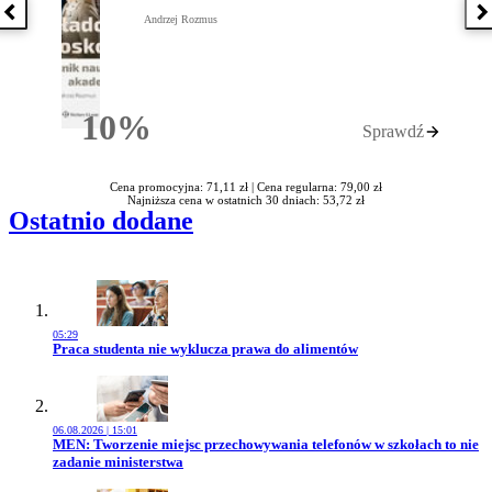
Poprzednia książka
N
Andrzej Rozmus
10%
Sprawdź
Rabatu
Cena promocyjna: 71,11 zł |
Cena regularna: 79,00 zł
Najniższa cena w ostatnich 30 dniach: 53,72 zł
Ostatnio dodane
05:29
Przejdź do artykułu:
Praca studenta nie wyklucza prawa do alimentów
06.08.2026 | 15:01
Przejdź do artykułu:
MEN: Tworzenie miejsc przechowywania telefonów w szkołach to nie
zadanie ministerstwa