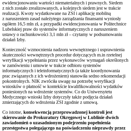
ewidencjonowaniu wartości niematerialnych i prawnych. Siedem
z nich zostało zrealizowanych, a kolejnych siedem jest w trakcie
realizacji. Kwoty wydatkowane na ZSI i aplikację mobilną
z naruszeniem zasad należytego zarządzania finansami wyniosły
ogółem 16,5 mln zł, a przypadki ewidencjonowania w Politechnice
Lubelskiej praw do systemów informatycznych z naruszeniem
ustawy o rachunkowości 3,1 mln zł – czytamy w podsumowaniu
działań Izby.
Konieczność wzmocnienia nadzoru wewnętrznego i usprawnienia
skuteczności wewnętrznych procedur dotyczących m.in rzetelnej
weryfikacji wypełniania przez wykonawców wymagań określonych
w zamówieniu i umowie w trakcie odbioru systemów
informatycznych i teleinformatycznych (a także koordynowania
prac związanych z ich wdrożeniem) stanowiła sedno rekomendacji
pokontrolnych. NIK zwróciła uwagę na potrzebę weryfikacji
wniosków o płatność w kontekście kwalifikowalności wydatków
poniesionych na wdrożenie systemów. Co do Uniwersytetu
Medycznego wnioski Izby dotyczyły także podjęcia działań
zmierzających do wdrożenia ZSI zgodnie z umową.
Co istotne,
konsekwencją przeprowadzonej kontroli jest
skierowanie do Prokuratury Okręgowej w Lublinie dwóch
zawiadomień o uzasadnionym podejrzeniu popełnienia
przestępstwa polegającego na poświadczeniu nieprawdy przez