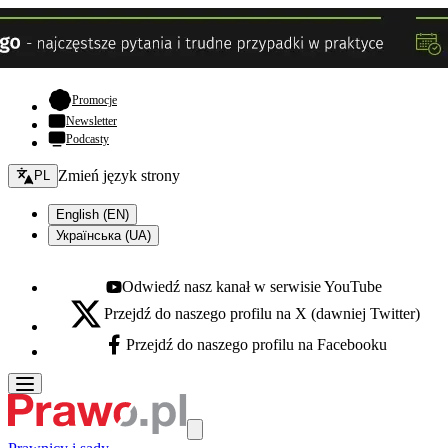
- otwiera się w nowej karcie
Promocje
Newsletter
Podcasty
Zmień język - bieżący:
Zmień język strony
PL
English (EN)
Українська (UA)
Odwiedź nasz kanał w serwisie YouTube
Youtube - otwiera się w nowej karcie
Przejdź do naszego profilu na X (dawniej Twitter)
X - otwiera się w nowej karcie
Przejdź do naszego profilu na Facebooku
Facebook - otwiera się w nowej karcie