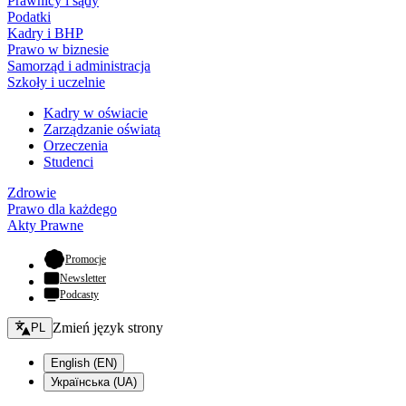
Prawnicy i sądy
Podatki
Kadry i BHP
Prawo w biznesie
Samorząd i administracja
Szkoły i uczelnie
Kadry w oświacie
Zarządzanie oświatą
Orzeczenia
Studenci
Zdrowie
Prawo dla każdego
Akty Prawne
- otwiera się w nowej karcie
Promocje
Newsletter
Podcasty
Zmień język - bieżący:
Zmień język strony
PL
English (EN)
Українська (UA)