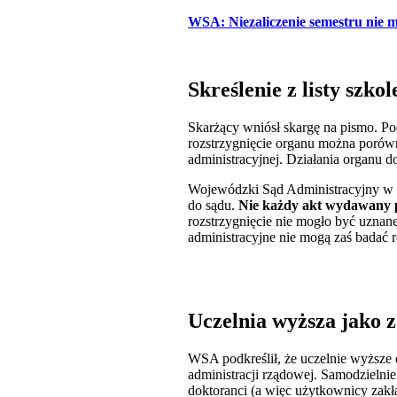
WSA: Niezaliczenie semestru nie mu
Skreślenie z listy szko
Skarżący wniósł skargę na pismo. Pod
rozstrzygnięcie organu można porówn
administracyjnej. Działania organu do
Wojewódzki Sąd Administracyjny w Lu
do sądu.
Nie każdy akt wydawany p
rozstrzygnięcie nie mogło być uznane
administracyjne nie mogą zaś badać 
Uczelnia wyższa jako 
WSA podkreślił, że uczelnie wyższe 
administracji rządowej. Samodzielnie
doktoranci (a więc użytkownicy zakł