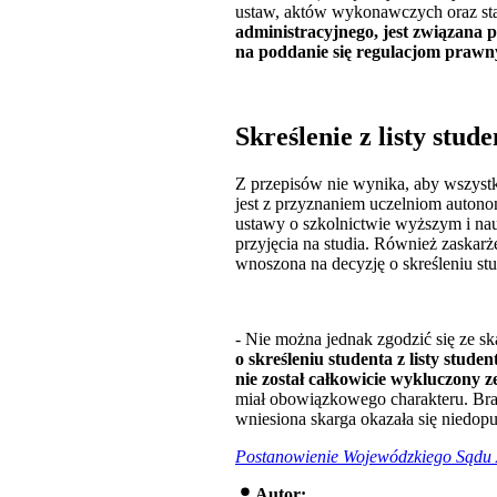
ustaw, aktów wykonawczych oraz sta
administracyjnego, jest związana 
na poddanie się regulacjom prawny
Skreślenie z listy stud
Z przepisów nie wynika, aby wszystk
jest z przyznaniem uczelniom autono
ustawy o szkolnictwie wyższym i na
przyjęcia na studia. Również zaskar
wnoszona na decyzję o skreśleniu stud
- Nie można jednak zgodzić się ze s
o skreśleniu studenta z listy stud
nie został całkowicie wykluczony z
miał obowiązkowego charakteru. Bra
wniesiona skarga okazała się niedopu
Postanowienie Wojewódzkiego Sądu A
Autor: