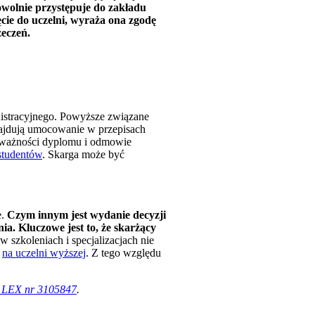
wolnie przystępuje do zakładu
cie do uczelni, wyraża ona zgodę
zeczeń.
nistracyjnego. Powyższe związane
znajdują umocowanie w przepisach
ieważności dyplomu i odmowie
studentów
. Skarga może być
.
Czym innym jest wydanie decyzji
ia. Kluczowe jest to, że skarżący
 szkoleniach i specjalizacjach nie
i
na uczelni wyższej
. Z tego względu
0, LEX nr 3105847
.