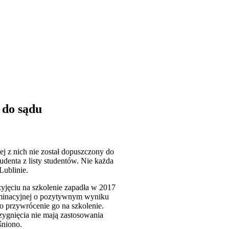
 do sądu
ej z nich nie został dopuszczony do
denta z listy studentów. Nie każda
Lublinie.
rzyjęciu na szkolenie zapadła w 2017
zaminacyjnej o pozytywnym wyniku
o przywrócenie go na szkolenie.
ygnięcia nie mają zastosowania
śniono.