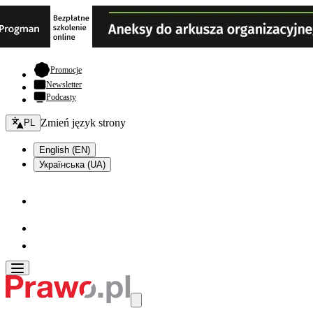
- otwiera się w nowej karcie
Promocje
Newsletter
Podcasty
Zmień język - bieżący:
Zmień język strony
PL
English (EN)
Українська (UA)