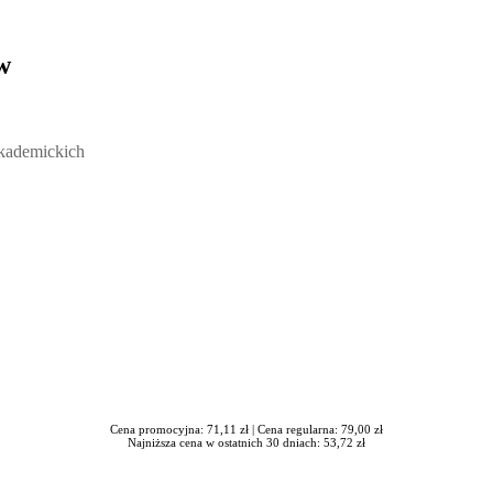
w
ickich, Andrzej Rozmus - otwiera się w nowym oknie
akademickich
Cena promocyjna: 71,11 zł |
Cena regularna: 79,00 zł
Najniższa cena w ostatnich 30 dniach: 53,72 zł