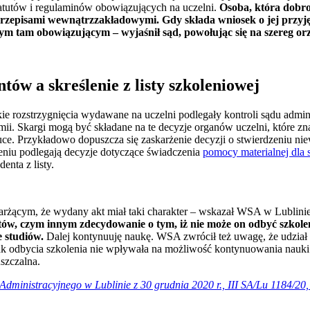
tutów i regulaminów obowiązujących na uczelni.
Osoba, która dobro
przepisami wewnątrzzakładowymi. Gdy składa wniosek o jej przyję
m tam obowiązującym – wyjaśnił sąd, powołując się na szereg or
entów a skreślenie z listy szkoleniowej
ie rozstrzygnięcia wydawane na uczelni podlegały kontroli sądu admi
mii. Skargi mogą być składane na te decyzje organów uczelni, które 
uce. Przykładowo dopuszcza się zaskarżenie decyzji o stwierdzeniu n
żeniu podlegają decyzje dotyczące świadczenia
pomocy materialnej dla 
enta z listy.
karżącym, że wydany akt miał taki charakter – wskazał WSA w Lublinie
entów, czym innym zdecydowanie o tym, iż nie może on odbyć szkolen
e studiów.
Dalej kontynuuję naukę. WSA zwrócił też uwagę, że udział w
k odbycia szkolenia nie wpływała na możliwość kontynuowania nauk
szczalna.
dministracyjnego w Lublinie z 30 grudnia 2020 r., III SA/Lu 1184/2