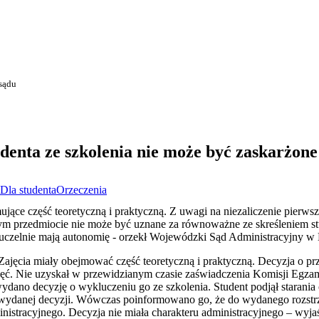
sądu
enta ze szkolenia nie może być zaskarżone
Dla studenta
Orzeczenia
ujące część teoretyczną i praktyczną. Z uwagi na niezaliczenie pierwsz
tym przedmiocie nie może być uznane za równoważne ze skreśleniem stu
uczelnie mają autonomię - orzekł Wojewódzki Sąd Administracyjny w 
. Zajęcia miały obejmować część teoretyczną i praktyczną. Decyzja o p
 zajęć. Nie uzyskał w przewidzianym czasie zaświadczenia Komisji Eg
ano decyzję o wykluczeniu go ze szkolenia. Student podjął starania 
 wydanej decyzji. Wówczas poinformowano go, że do wydanego rozstrz
istracyjnego. Decyzja nie miała charakteru administracyjnego – wyja