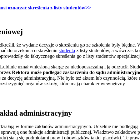
si oznaczać skreślenia z listy studentów
>>
leniowej
kreślił, że wydane decyzje o skreśleniu go ze szkolenia były błędne. 
ać do orzekania o skreśleniu
studenta
z listy studentów, a wówczas ko
prowadziły do faktycznego skreślenia go z listy studentów specjalizacji
blinie uznał wniesioną skargę za niedopuszczalną i ją odrzucił. Stude
rzez Rektora może podlegać zaskarżeniu do sądu administracyjn
 za decyzję administracyjną. Nie było też aktem lub czynnością, któr
rozstrzygnięć organów szkoły, które mają charakter wewnętrzny.
zakład administracyjny
działają w formie zakładów administracyjnych. Uczelnie nie podlegają
 sprawują one funkcje administracji publicznej. Władztwo zakładowe po
adu) stają się podmiotami praw i obowiązków takiej placówki. Te pra