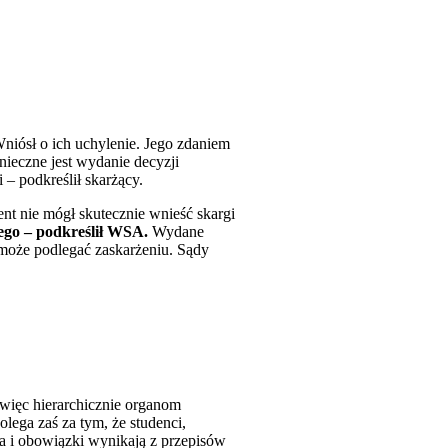
Wniósł o ich uchylenie. Jego zdaniem
nieczne jest wydanie decyzji
 – podkreślił skarżący.
nt nie mógł skutecznie wnieść skargi
ego – podkreślił WSA.
Wydane
e może podlegać zaskarżeniu. Sądy
 więc hierarchicznie organom
lega zaś za tym, że studenci,
wa i obowiązki wynikają z przepisów