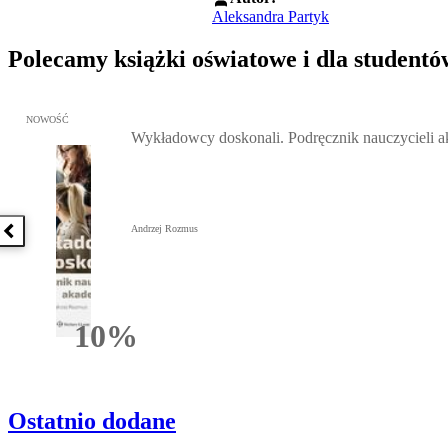
Aleksandra Partyk
Polecamy książki oświatowe i dla studentó
Przejdź do: Wykładowcy doskonali. Podręcznik nauczycieli akadem
NOWOŚĆ
Wykładowcy doskonali. Podręcznik nauczycieli 
Andrzej Rozmus
Poprzednia książka
10%
Rabatu
Ostatnio dodane