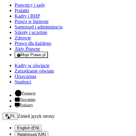
Prawnicy i sądy
Podatki
Kadry i BHP
Prawo w biznesie
Samorząd i administracja
Szkoły i uczelnie
Zdrowie
Prawo dla każdego
Akty Prawne
Moje Prawo.pl
- rejestracja i logowanie do serwisu
Kadry w oświacie
Zarządzanie oświatą
Orzeczenia
Studenci
- otwiera się w nowej karcie
Promocje
Newsletter
Podcasty
Zmień język - bieżący:
Zmień język strony
PL
English (EN)
Українська (UA)