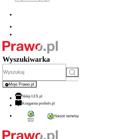
Wyszukiwarka
Szukaj
Moje Prawo.pl
- rejestracja i logowanie do serwisu
otwiera się w nowej karcie
Sklep LEX.pl
otwiera się w nowej karcie
Księgarnia profinfo.pl
Nasze serwisy