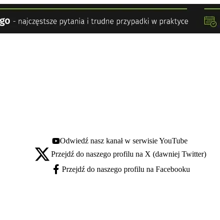
Odwiedź nasz kanał w serwisie YouTube
Youtube - otwiera się w nowej karcie
Przejdź do naszego profilu na X (dawniej Twitter)
X - otwiera się w nowej karcie
Przejdź do naszego profilu na Facebooku
Facebook - otwiera się w nowej karcie