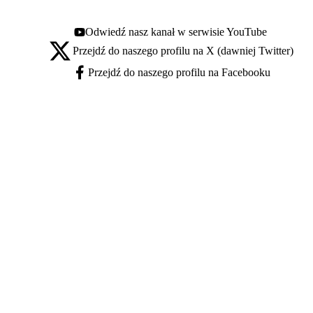
Odwiedź nasz kanał w serwisie YouTube
Youtube - otwiera się w nowej karcie
Przejdź do naszego profilu na X (dawniej Twitter)
X - otwiera się w nowej karcie
Przejdź do naszego profilu na Facebooku
Facebook - otwiera się w nowej karcie