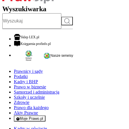
Wyszukiwarka
Szukaj
otwiera się w nowej karcie
Sklep LEX.pl
otwiera się w nowej karcie
Księgarnia profinfo.pl
Nasze serwisy
Prawnicy i sądy
Podatki
Kadry i BHP
Prawo w biznesie
Samorząd i administracja
Szkoły i uczelnie
Zdrowie
Prawo dla każdego
Akty Prawne
Moje Prawo.pl
- rejestracja i logowanie do serwisu
Kadry w oświacie