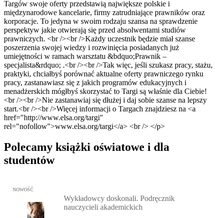
Targów swoje oferty przedstawią największe polskie i
międzynarodowe kancelarie, firmy zatrudniające prawników oraz
korporacje. To jedyna w swoim rodzaju szansa na sprawdzenie
perspektyw jakie otwierają się przed absolwentami studiów
prawniczych. <br /><br />Każdy uczestnik będzie miał szanse
poszerzenia swojej wiedzy i rozwinięcia posiadanych już
umiejętności w ramach warsztatu &bdquo;Prawnik –
specjalista&rdquo; .<br /><br />Tak więc, jeśli szukasz pracy, stażu,
praktyki, chciałbyś porównać aktualne oferty prawniczego rynku
pracy, zastanawiasz się z jakich programów edukacyjnych i
menadżerskich mógłbyś skorzystać to Targi są właśnie dla Ciebie!
<br /><br />Nie zastanawiaj się dłużej i daj sobie szanse na lepszy
start.<br /><br />Więcej informacji o Targach znajdziesz na <a
href="http://www.elsa.org/targi"
rel="nofollow">www.elsa.org/targi</a> <br /> </p>
Polecamy książki oświatowe i dla
studentów
Przejdź do: Wykładowcy doskonali. Podręcznik nauczycieli akadem
NOWOŚĆ
Wykładowcy doskonali. Podręcznik
nauczycieli akademickich