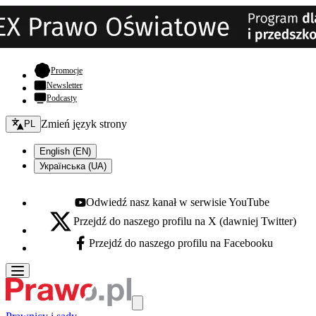
- otwiera się w nowej karcie
Promocje
Newsletter
Podcasty
Zmień język - bieżący:
Zmień język strony
PL
English (EN)
Українська (UA)
Odwiedź nasz kanał w serwisie YouTube
Youtube - otwiera się w nowej karcie
Przejdź do naszego profilu na X (dawniej Twitter)
X - otwiera się w nowej karcie
Przejdź do naszego profilu na Facebooku
Facebook - otwiera się w nowej karcie