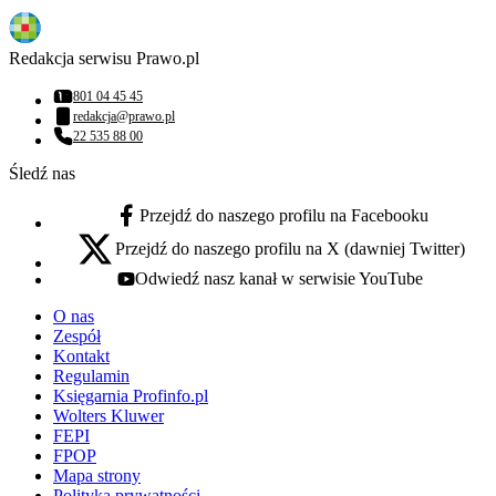
Redakcja serwisu Prawo.pl
801 04 45 45
Numer telefonu:
redakcja@prawo.pl
Adres email:
22 535 88 00
Numer telefonu:
Śledź nas
Przejdź do naszego profilu na Facebooku
facebook - otwiera się w nowej karcie
Przejdź do naszego profilu na X (dawniej Twitter)
x - otwiera się w nowej karcie
Odwiedź nasz kanał w serwisie YouTube
youtube - otwiera się w nowej karcie
O nas
Zespół
Kontakt
Regulamin
Księgarnia Profinfo.pl
Wolters Kluwer
FEPI
FPOP
Mapa strony
Polityka prywatności