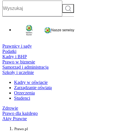
Szukaj
Nasze serwisy
Prawnicy i sądy
Podatki
Kadry i BHP
Prawo w biznesie
Samorząd i administracja
Szkoły i uczelnie
Kadry w oświacie
Zarządzanie oświatą
Orzeczenia
Studenci
Zdrowie
Prawo dla każdego
Akty Prawne
Prawo.pl