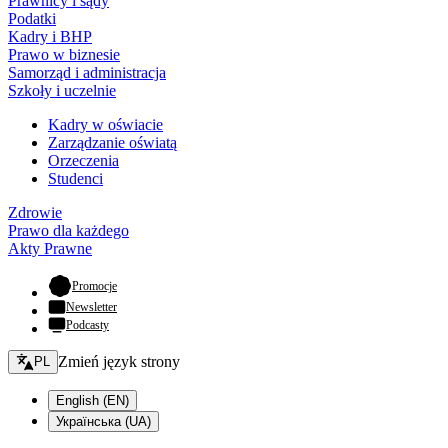
Prawnicy i sądy
Podatki
Kadry i BHP
Prawo w biznesie
Samorząd i administracja
Szkoły i uczelnie
Kadry w oświacie
Zarządzanie oświatą
Orzeczenia
Studenci
Zdrowie
Prawo dla każdego
Akty Prawne
- otwiera się w nowej karcie
Promocje
Newsletter
Podcasty
Zmień język - bieżący:
Zmień język strony
PL
English (EN)
Українська (UA)