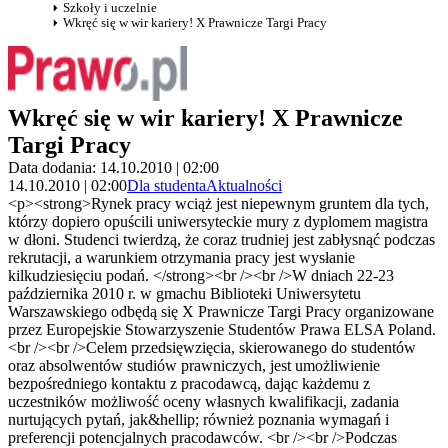
Szkoły i uczelnie
Wkręć się w wir kariery! X Prawnicze Targi Pracy
Wkręć się w wir kariery! X Prawnicze
Targi Pracy
Data dodania: 14.10.2010 | 02:00
14.10.2010 | 02:00
Dla studenta
Aktualności
<p><strong>Rynek pracy wciąż jest niepewnym gruntem dla tych,
którzy dopiero opuścili uniwersyteckie mury z dyplomem magistra
w dłoni. Studenci twierdzą, że coraz trudniej jest zabłysnąć podczas
rekrutacji, a warunkiem otrzymania pracy jest wysłanie
kilkudziesięciu podań. </strong><br /><br />W dniach 22-23
października 2010 r. w gmachu Biblioteki Uniwersytetu
Warszawskiego odbędą się X Prawnicze Targi Pracy organizowane
przez Europejskie Stowarzyszenie Studentów Prawa ELSA Poland.
<br /><br />Celem przedsięwzięcia, skierowanego do studentów
oraz absolwentów studiów prawniczych, jest umożliwienie
bezpośredniego kontaktu z pracodawcą, dając każdemu z
uczestników możliwość oceny własnych kwalifikacji, zadania
nurtujących pytań, jak&hellip; również poznania wymagań i
preferencji potencjalnych pracodawców. <br /><br />Podczas