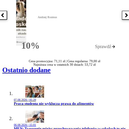
Poprzednia książka
N
Andrzej Rozmus
10%
Sprawdź
Rabatu
Cena promocyjna: 71,11 zł |
Cena regularna: 79,00 zł
Najniższa cena w ostatnich 30 dniach: 53,72 zł
Ostatnio dodane
07.08.2026 | 05:29
Przejdź do artykułu:
Praca studenta nie wyklucza prawa do alimentów
06.08.2026 | 15:01
Przejdź do artykułu:
MEN: Tworzenie miejsc przechowywania telefonów w szkołach to nie