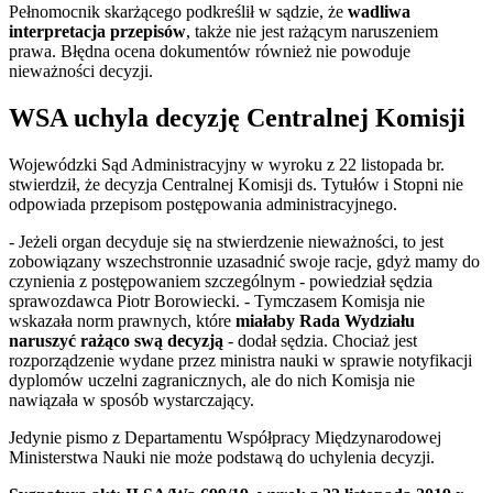
Pełnomocnik skarżącego podkreślił w sądzie, że
wadliwa
interpretacja przepisów
, także nie jest rażącym naruszeniem
prawa. Błędna ocena dokumentów również nie powoduje
nieważności decyzji.
WSA uchyla decyzję Centralnej Komisji
Wojewódzki Sąd Administracyjny w wyroku z 22 listopada br.
stwierdził, że decyzja Centralnej Komisji ds. Tytułów i Stopni nie
odpowiada przepisom postępowania administracyjnego.
- Jeżeli organ decyduje się na stwierdzenie nieważności, to jest
zobowiązany wszechstronnie uzasadnić swoje racje, gdyż mamy do
czynienia z postępowaniem szczególnym - powiedział sędzia
sprawozdawca Piotr Borowiecki. - Tymczasem Komisja nie
wskazała norm prawnych, które
miałaby Rada Wydziału
naruszyć rażąco swą decyzją
- dodał sędzia. Chociaż jest
rozporządzenie wydane przez ministra nauki w sprawie notyfikacji
dyplomów uczelni zagranicznych, ale do nich Komisja nie
nawiązała w sposób wystarczający.
Jedynie pismo z Departamentu Współpracy Międzynarodowej
Ministerstwa Nauki nie może podstawą do uchylenia decyzji.