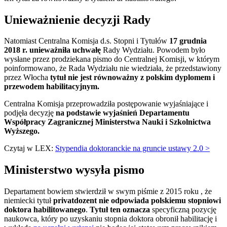
Unieważnienie decyzji Rady
Natomiast Centralna Komisja d.s. Stopni i Tytułów
17 grudnia
2018 r. unieważniła uchwałę
Rady Wydziału. Powodem było
wysłane przez prodziekana pismo do Centralnej Komisji, w którym
poinformowano, że Rada Wydziału nie wiedziała, że przedstawiony
przez Włocha
tytuł nie jest równoważny z polskim dyplomem i
przewodem habilitacyjnym.
Centralna Komisja przeprowadziła postępowanie wyjaśniające i
podjęła decyzję
na podstawie wyjaśnień Departamentu
Współpracy Zagranicznej Ministerstwa Nauki i Szkolnictwa
Wyższego.
Czytaj w LEX:
Stypendia doktoranckie na gruncie ustawy 2.0 >
Ministerstwo wysyła pismo
Departament bowiem stwierdził w swym piśmie z 2015 roku , że
niemiecki tytuł
privatdozent nie odpowiada polskiemu stopniowi
doktora habilitowanego
.
Tytuł ten oznacza
specyficzną pozycję
naukowca, który po uzyskaniu stopnia doktora obronił habilitację i