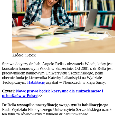
Źródło: iStock
Sprawa dotyczy dr. hab. Angelo Rella - obywatela Włoch, który jest
konsulem honorowym Włoch w Szczecinie. Od 2001 r. dr Rella jest
pracownikiem naukowym Uniwersytetu Szczecińskiego
,
pełni
obecnie funkcję kierownika Katedry Italianistyki na Wydziale
Teologicznym.
Habilitację
uzyskał w Niemczech w kraju Saary.
Czytaj:
Nowe prawo będzie korzystne dla cudzoziemców i
uchodźców w Polsce
>>
Dr Rella
wystąpił o nostryfikację swego tytułu habilitacyjnego
.
Rada Wydziału Filologicznego Uniwersytetu Szczecińskiego uznała
ten tytuł za równoważny z tytułem dr habilitowanego.