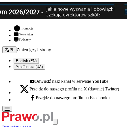
- otwiera się w nowej karcie
Promocje
Newsletter
Podcasty
Zmień język - bieżący:
Zmień język strony
PL
English (EN)
Українська (UA)
Odwiedź nasz kanał w serwisie YouTube
Youtube - otwiera się w nowej karcie
Przejdź do naszego profilu na X (dawniej Twitter)
X - otwiera się w nowej karcie
Przejdź do naszego profilu na Facebooku
Facebook - otwiera się w nowej karcie