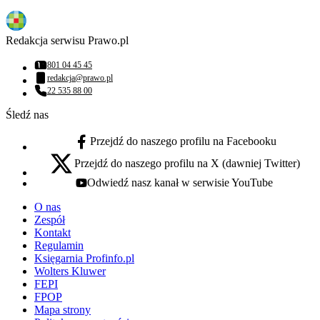
Redakcja serwisu Prawo.pl
801 04 45 45
Numer telefonu:
redakcja@prawo.pl
Adres email:
22 535 88 00
Numer telefonu:
Śledź nas
Przejdź do naszego profilu na Facebooku
facebook - otwiera się w nowej karcie
Przejdź do naszego profilu na X (dawniej Twitter)
x - otwiera się w nowej karcie
Odwiedź nasz kanał w serwisie YouTube
youtube - otwiera się w nowej karcie
O nas
Zespół
Kontakt
Regulamin
Księgarnia Profinfo.pl
Wolters Kluwer
FEPI
FPOP
Mapa strony