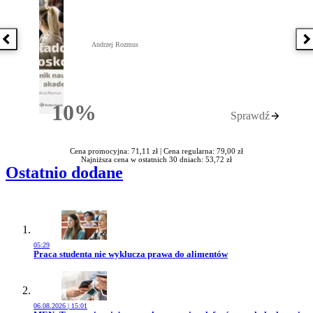
Poprzednia książka
N
Andrzej Rozmus
10%
Sprawdź
Rabatu
Cena promocyjna: 71,11 zł |
Cena regularna: 79,00 zł
Najniższa cena w ostatnich 30 dniach: 53,72 zł
Ostatnio dodane
05:29
Przejdź do artykułu:
Praca studenta nie wyklucza prawa do alimentów
06.08.2026 | 15:01