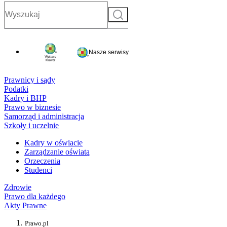
Szukaj
Nasze serwisy
Prawnicy i sądy
Podatki
Kadry i BHP
Prawo w biznesie
Samorząd i administracja
Szkoły i uczelnie
Kadry w oświacie
Zarządzanie oświatą
Orzeczenia
Studenci
Zdrowie
Prawo dla każdego
Akty Prawne
Prawo.pl