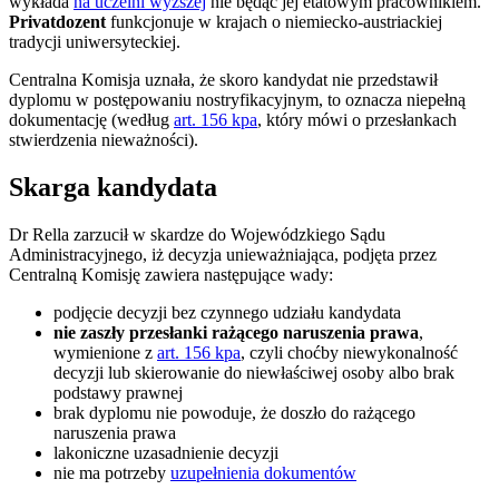
wykłada
na uczelni wyższej
nie będąc jej etatowym pracownikiem.
Privatdozent
funkcjonuje w krajach o niemiecko-austriackiej
tradycji uniwersyteckiej.
Centralna Komisja uznała, że skoro kandydat nie przedstawił
dyplomu w postępowaniu nostryfikacyjnym, to oznacza niepełną
dokumentację (według
art. 156 kpa
, który mówi o przesłankach
stwierdzenia nieważności).
Skarga kandydata
Dr Rella zarzucił w skardze do Wojewódzkiego Sądu
Administracyjnego, iż decyzja unieważniająca, podjęta przez
Centralną Komisję zawiera następujące wady:
podjęcie decyzji bez czynnego udziału kandydata
nie zaszły przesłanki rażącego naruszenia prawa
,
wymienione z
art. 156 kpa
, czyli choćby niewykonalność
decyzji lub skierowanie do niewłaściwej osoby albo brak
podstawy prawnej
brak dyplomu nie powoduje, że doszło do rażącego
naruszenia prawa
lakoniczne uzasadnienie decyzji
nie ma potrzeby
uzupełnienia dokumentów