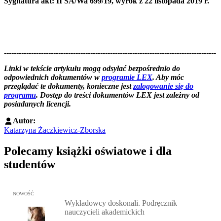
Sygnatura akt: II SA/Wa 699/19, wyrok z 22 listopada 2019 r.
--------------------------------------------------------------------------------------
--------------------------------------------------------
Linki w tekście artykułu mogą odsyłać bezpośrednio do
odpowiednich dokumentów w
programie LEX
. Aby móc
przeglądać te dokumenty, konieczne jest
zalogowanie się do
programu
. Dostęp do treści dokumentów LEX jest zależny od
posiadanych licencji.
Autor:
Katarzyna Żaczkiewicz-Zborska
Polecamy książki oświatowe i dla
studentów
Przejdź do: Wykładowcy doskonali. Podręcznik nauczycieli akadem
NOWOŚĆ
Wykładowcy doskonali. Podręcznik
nauczycieli akademickich