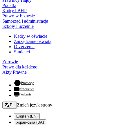
Prawnicy i sądy
Podatki
Kadry i BHP
Prawo w biznesie
Samorząd i administracja
Szkoły i uczelnie
Kadry w oświacie
Zarządzanie oświatą
Orzeczenia
Studenci
Zdrowie
Prawo dla każdego
Akty Prawne
- otwiera się w nowej karcie
Promocje
Newsletter
Podcasty
Zmień język - bieżący:
Zmień język strony
PL
English (EN)
Українська (UA)