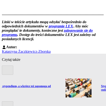
--------------------------------------------------------------------------------------
--------------------------------------------------------
Linki w tekście artykułu mogą odsyłać bezpośrednio do
odpowiednich dokumentów w
programie LEX
. Aby móc
przeglądać te dokumenty, konieczne jest
zalogowanie się do
programu
. Dostęp do treści dokumentów LEX jest zależny od
posiadanych licencji.
Autor:
Katarzyna Żaczkiewicz-Zborska
Czytaj także
Poprzedni slide
ź do artykułu:
Prze
e stypendium, a wkrótce też zapomoga od
Sty
i
cudz
Kolejny slide