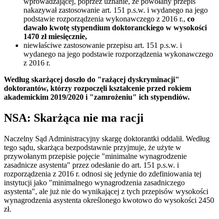
wprowadzającej, poprzez uznanie, że powołany przepis
nakazywał zastosowanie art. 151 p.s.w. i wydanego na jego
podstawie rozporządzenia wykonawczego z 2016 r.,
co
dawało kwotę stypendium doktoranckiego w wysokości
1470 zł miesięcznie,
niewłaściwe zastosowanie przepisu art. 151 p.s.w. i
wydanego na jego podstawie rozporządzenia wykonawczego
z 2016 r.
Według skarżącej doszło do "rażącej dyskryminacji"
doktorantów, którzy rozpoczęli kształcenie przed rokiem
akademickim 2019/2020 i "zamrożeniu" ich stypendiów.
NSA: Skarżąca nie ma racji
Naczelny Sąd Administracyjny skargę doktorantki oddalił. Według
tego sądu, skarżąca bezpodstawnie przyjmuje, że użyte w
przywołanym przepisie pojęcie "minimalne wynagrodzenie
zasadnicze asystenta" przez odesłanie do art. 151 p.s.w. i
rozporządzenia z 2016 r. odnosi się jedynie do zdefiniowania tej
instytucji jako "minimalnego wynagrodzenia zasadniczego
asystenta", ale już nie do wynikającej z tych przepisów wysokości
wynagrodzenia asystenta określonego kwotowo do wysokości 2450
zł.