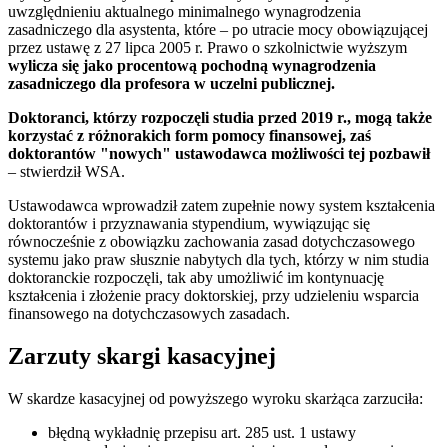
uwzględnieniu aktualnego minimalnego wynagrodzenia
zasadniczego dla asystenta, które – po utracie mocy obowiązującej
przez ustawę z 27 lipca 2005 r. Prawo o szkolnictwie wyższym
wylicza się jako procentową pochodną wynagrodzenia
zasadniczego dla profesora w uczelni publicznej.
Doktoranci, którzy rozpoczęli studia przed 2019 r., mogą także
korzystać z różnorakich form pomocy finansowej, zaś
doktorantów "nowych" ustawodawca możliwości tej pozbawił
– stwierdził WSA.
Ustawodawca wprowadził zatem zupełnie nowy system kształcenia
doktorantów i przyznawania stypendium, wywiązując się
równocześnie z obowiązku zachowania zasad dotychczasowego
systemu jako praw słusznie nabytych dla tych, którzy w nim studia
doktoranckie rozpoczęli, tak aby umożliwić im kontynuację
kształcenia i złożenie pracy doktorskiej, przy udzieleniu wsparcia
finansowego na dotychczasowych zasadach.
Zarzuty skargi kasacyjnej
W skardze kasacyjnej od powyższego wyroku skarżąca zarzuciła:
błędną wykładnię przepisu art. 285 ust. 1 ustawy