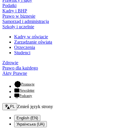
Prawnicy i sądy
Podatki
Kadry i BHP
Prawo w biznesie
Samorząd i administracja
Szkoły i uczelnie
Kadry w oświacie
Zarządzanie oświatą
Orzeczenia
Studenci
Zdrowie
Prawo dla każdego
Akty Prawne
- otwiera się w nowej karcie
Promocje
Newsletter
Podcasty
Zmień język - bieżący:
Zmień język strony
PL
English (EN)
Українська (UA)