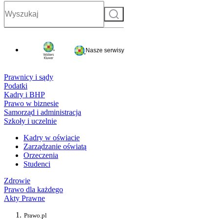
Szukaj
Nasze serwisy
Prawnicy i sądy
Podatki
Kadry i BHP
Prawo w biznesie
Samorząd i administracja
Szkoły i uczelnie
Kadry w oświacie
Zarządzanie oświatą
Orzeczenia
Studenci
Zdrowie
Prawo dla każdego
Akty Prawne
Prawo.pl