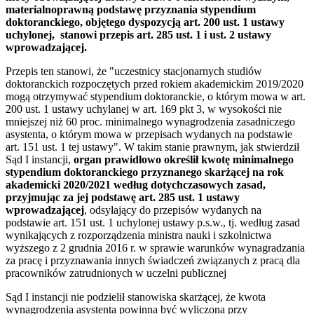
materialnoprawną podstawę przyznania stypendium
doktoranckiego, objętego dyspozycją art. 200 ust. 1 ustawy
uchylonej, stanowi przepis art. 285 ust. 1 i ust. 2 ustawy
wprowadzającej.
Przepis ten stanowi, że "uczestnicy stacjonarnych studiów
doktoranckich rozpoczętych przed rokiem akademickim 2019/2020
mogą otrzymywać stypendium doktoranckie, o którym mowa w art.
200 ust. 1 ustawy uchylanej w art. 169 pkt 3, w wysokości nie
mniejszej niż 60 proc. minimalnego wynagrodzenia zasadniczego
asystenta, o którym mowa w przepisach wydanych na podstawie
art. 151 ust. 1 tej ustawy". W takim stanie prawnym, jak stwierdził
Sąd I instancji,
organ prawidłowo określił kwotę minimalnego
stypendium doktoranckiego przyznanego skarżącej na rok
akademicki 2020/2021 według dotychczasowych zasad,
przyjmując za jej podstawę art. 285 ust. 1 ustawy
wprowadzającej
, odsyłający do przepisów wydanych na
podstawie art. 151 ust. 1 uchylonej ustawy p.s.w., tj. według zasad
wynikających z rozporządzenia ministra nauki i szkolnictwa
wyższego z 2 grudnia 2016 r. w sprawie warunków wynagradzania
za pracę i przyznawania innych świadczeń związanych z pracą dla
pracowników zatrudnionych w uczelni publicznej
Sąd I instancji nie podzielił stanowiska skarżącej, że kwota
wynagrodzenia asystenta powinna być wyliczona przy