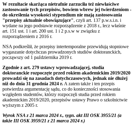
W rezultacie skarżąca nietrafnie zarzuciła też niewłaściwe
zastosowanie tych przepisów, bowiem wbrew jej twierdzeniom -
do określenia wysokości stypendium nie mają zastosowania
"przepisy aktualnie obowiązujące"
, czyli art. 137 p.w.s.i.n. i
wydane na jego podstawie rozporządzenie z 2018 r., lecz właśnie
art. 151 ust. 1 i art. 200 ust. 1 i 2 p.s.w w związku z
rozporządzeniem z 2016 r.
NSA podkreślił, że przepisy intertemporalne przewidują stopniowe
wygaszanie dotychczas prowadzonych studiów doktoranckich,
począwszy od 1 października 2019 r.
Zgodnie z art. 279 ustawy wprowadzającej, studia
doktoranckie rozpoczęte przed rokiem akademickim 2019/2020
prowadzi się na zasadach dotychczasowych, jednak nie dłużej
niż do dnia 31 grudnia 2024 r.
A zatem także i ten przepis
potwierdza argumentację sądu, co do konieczności stosowania
względem studentów, którzy rozpoczęli studia przed rokiem
akademickim 2019/2020, przepisów ustawy Prawo o szkolnictwie
wyższym z 2005 r.
Wyrok NSA z 21 marca 2024 r., sygn. akt III OSK 3955/21 (a
także III OSK 3959/21 z 21 marca 2024 r.)