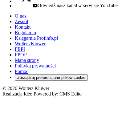
Odwiedź nasz kanał w serwisie YouTube
youtube - otwiera się w nowej karcie
O nas
Zespół
Kontakt
Regulamin
Księgarnia Profinfo.pl
Wolters Kluwer
FEPI
FPOP
Mapa strony
Polityka prywatności
Pomoc
Zarządzaj preferencjami plików cookie
© 2026 Wolters Kluwer
Realizacja Ideo Powered by:
CMS Edito