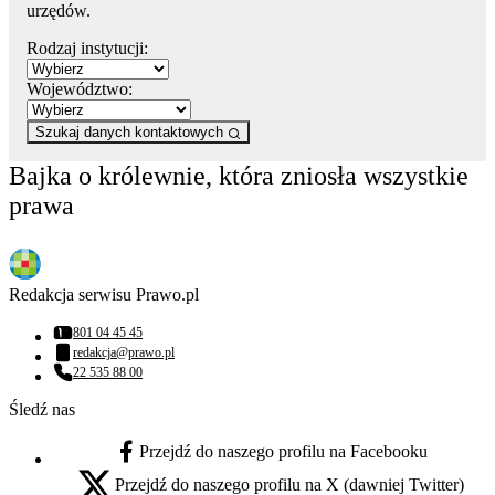
urzędów.
Rodzaj instytucji:
Województwo:
Szukaj danych kontaktowych
Bajka o królewnie, która zniosła wszystkie
prawa
Redakcja serwisu Prawo.pl
801 04 45 45
Numer telefonu:
redakcja@prawo.pl
Adres email:
22 535 88 00
Numer telefonu:
Śledź nas
Przejdź do naszego profilu na Facebooku
facebook - otwiera się w nowej karcie
Przejdź do naszego profilu na X (dawniej Twitter)
x - otwiera się w nowej karcie