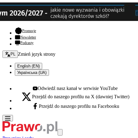
- otwiera się w nowej karcie
Promocje
Newsletter
Podcasty
Zmień język - bieżący:
Zmień język strony
PL
English (EN)
Українська (UA)
Odwiedź nasz kanał w serwisie YouTube
Youtube - otwiera się w nowej karcie
Przejdź do naszego profilu na X (dawniej Twitter)
X - otwiera się w nowej karcie
Przejdź do naszego profilu na Facebooku
Facebook - otwiera się w nowej karcie