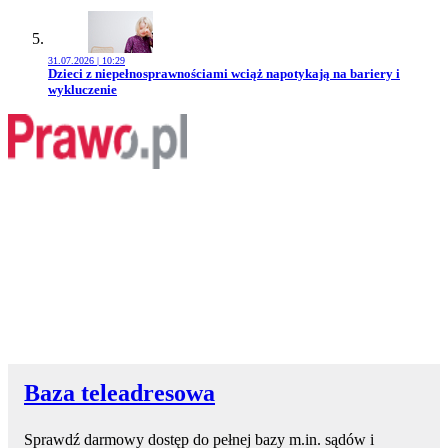
31.07.2026 | 10:29
Przejdź do artykułu:
Dzieci z niepełnosprawnościami wciąż napotykają na bariery i
wykluczenie
Baza teleadresowa
Sprawdź darmowy dostęp do pełnej bazy m.in. sądów i