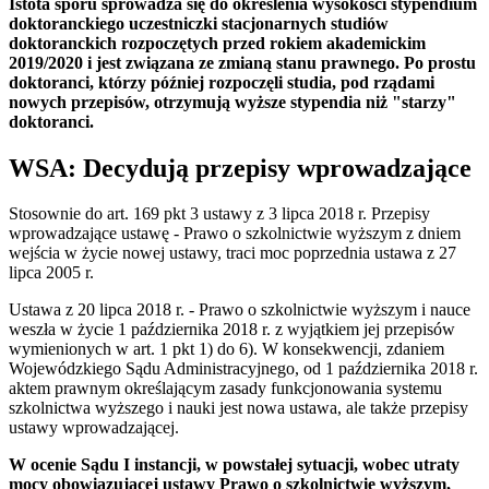
Istota sporu sprowadza się do określenia wysokości stypendium
doktoranckiego uczestniczki stacjonarnych studiów
doktoranckich rozpoczętych przed rokiem akademickim
2019/2020 i jest związana ze zmianą stanu prawnego. Po prostu
doktoranci, którzy później rozpoczęli studia, pod rządami
nowych przepisów, otrzymują wyższe stypendia niż "starzy"
doktoranci.
WSA: Decydują przepisy wprowadzające
Stosownie do art. 169 pkt 3 ustawy z 3 lipca 2018 r. Przepisy
wprowadzające ustawę - Prawo o szkolnictwie wyższym z dniem
wejścia w życie nowej ustawy, traci moc poprzednia ustawa z 27
lipca 2005 r.
Ustawa z 20 lipca 2018 r. - Prawo o szkolnictwie wyższym i nauce
weszła w życie 1 października 2018 r. z wyjątkiem jej przepisów
wymienionych w art. 1 pkt 1) do 6). W konsekwencji, zdaniem
Wojewódzkiego Sądu Administracyjnego, od 1 października 2018 r.
aktem prawnym określającym zasady funkcjonowania systemu
szkolnictwa wyższego i nauki jest nowa ustawa, ale także przepisy
ustawy wprowadzającej.
W ocenie Sądu I instancji, w powstałej sytuacji, wobec utraty
mocy obowiązującej ustawy Prawo o szkolnictwie wyższym,