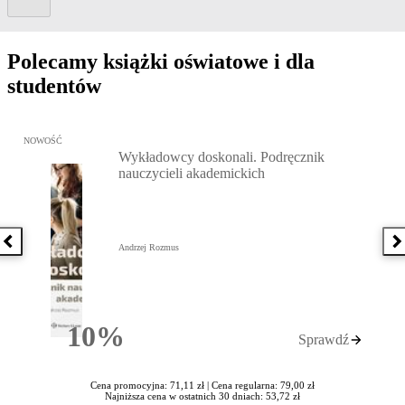
Polecamy książki oświatowe i dla
studentów
Przejdź do: Wykładowcy doskonali. Podręcznik nauczycieli akadem
NOWOŚĆ
Wykładowcy doskonali. Podręcznik
nauczycieli akademickich
Poprzednia książka
N
Andrzej Rozmus
10%
Sprawdź
Rabatu
Cena promocyjna: 71,11 zł |
Cena regularna: 79,00 zł
Najniższa cena w ostatnich 30 dniach: 53,72 zł