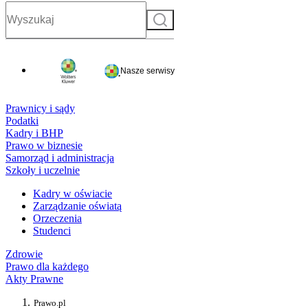
Szukaj
Nasze serwisy
Prawnicy i sądy
Podatki
Kadry i BHP
Prawo w biznesie
Samorząd i administracja
Szkoły i uczelnie
Kadry w oświacie
Zarządzanie oświatą
Orzeczenia
Studenci
Zdrowie
Prawo dla każdego
Akty Prawne
Prawo.pl