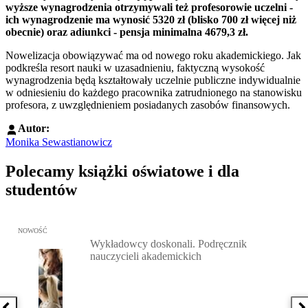
wyższe wynagrodzenia otrzymywali też profesorowie uczelni -
ich wynagrodzenie ma wynosić 5320 zł (blisko 700 zł więcej niż
obecnie) oraz adiunkci - pensja minimalna 4679,3 zł.
Nowelizacja obowiązywać ma od nowego roku akademickiego. Jak
podkreśla resort nauki w uzasadnieniu, faktyczną wysokość
wynagrodzenia będą kształtowały uczelnie publiczne indywidualnie
w odniesieniu do każdego pracownika zatrudnionego na stanowisku
profesora, z uwzględnieniem posiadanych zasobów finansowych.
Autor:
Monika Sewastianowicz
Polecamy książki oświatowe i dla
studentów
Przejdź do: Wykładowcy doskonali. Podręcznik nauczycieli akadem
NOWOŚĆ
Wykładowcy doskonali. Podręcznik
nauczycieli akademickich