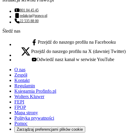
801 04 45 45
Numer telefonu:
redakcja@prawo.pl
Adres email:
22 535 88 00
Numer telefonu:
Śledź nas
Przejdź do naszego profilu na Facebooku
facebook - otwiera się w nowej karcie
Przejdź do naszego profilu na X (dawniej Twitter)
x - otwiera się w nowej karcie
Odwiedź nasz kanał w serwisie YouTube
youtube - otwiera się w nowej karcie
O nas
Zespół
Kontakt
Regulamin
Księgarnia Profinfo.pl
Wolters Kluwer
FEPI
FPOP
Mapa strony
Polityka prywatności
Pomoc
Zarządzaj preferencjami plików cookie