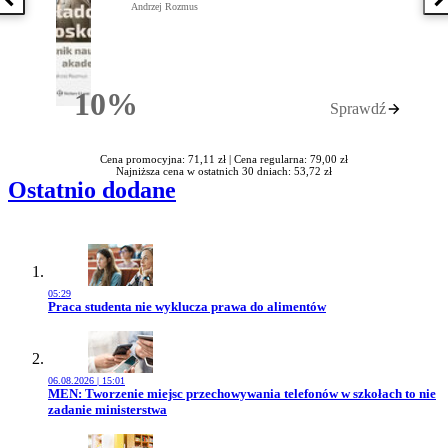
Poprzednia książka
N
Andrzej Rozmus
10%
Sprawdź
Rabatu
Cena promocyjna: 71,11 zł |
Cena regularna: 79,00 zł
Najniższa cena w ostatnich 30 dniach: 53,72 zł
Ostatnio dodane
05:29
Przejdź do artykułu:
Praca studenta nie wyklucza prawa do alimentów
06.08.2026 | 15:01
Przejdź do artykułu:
MEN: Tworzenie miejsc przechowywania telefonów w szkołach to nie
zadanie ministerstwa