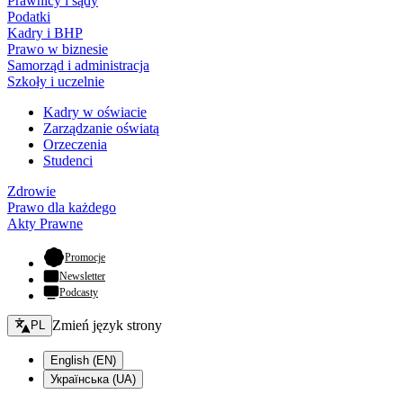
Prawnicy i sądy
Podatki
Kadry i BHP
Prawo w biznesie
Samorząd i administracja
Szkoły i uczelnie
Kadry w oświacie
Zarządzanie oświatą
Orzeczenia
Studenci
Zdrowie
Prawo dla każdego
Akty Prawne
- otwiera się w nowej karcie
Promocje
Newsletter
Podcasty
Zmień język - bieżący:
Zmień język strony
PL
English (EN)
Українська (UA)