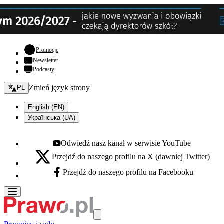
- otwiera się w nowej karcie
Promocje
Newsletter
Podcasty
Zmień język - bieżący:
Zmień język strony
PL
English (EN)
Українська (UA)
Odwiedź nasz kanał w serwisie YouTube
Youtube - otwiera się w nowej karcie
Przejdź do naszego profilu na X (dawniej Twitter)
X - otwiera się w nowej karcie
Przejdź do naszego profilu na Facebooku
Facebook - otwiera się w nowej karcie