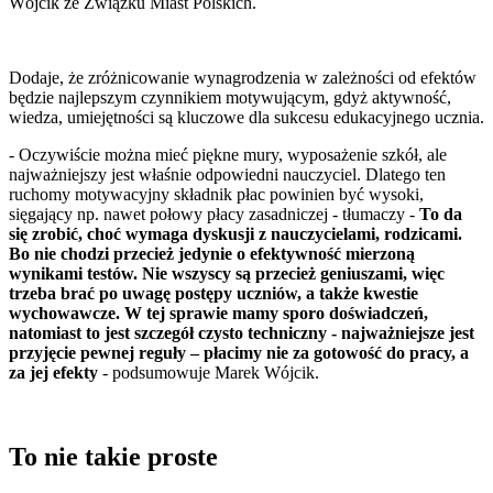
Wójcik ze Związku Miast Polskich.
Dodaje, że zróżnicowanie wynagrodzenia w zależności od efektów
będzie najlepszym czynnikiem motywującym, gdyż aktywność,
wiedza, umiejętności są kluczowe dla sukcesu edukacyjnego ucznia.
- Oczywiście można mieć piękne mury, wyposażenie szkół, ale
najważniejszy jest właśnie odpowiedni nauczyciel. Dlatego ten
ruchomy motywacyjny składnik płac powinien być wysoki,
sięgający np. nawet połowy płacy zasadniczej - tłumaczy -
To da
się zrobić, choć wymaga dyskusji z nauczycielami, rodzicami.
Bo nie chodzi przecież jedynie o efektywność mierzoną
wynikami testów. Nie wszyscy są przecież geniuszami, więc
trzeba brać po uwagę postępy uczniów, a także kwestie
wychowawcze. W tej sprawie mamy sporo doświadczeń,
natomiast to jest szczegół czysto techniczny - najważniejsze jest
przyjęcie pewnej reguły – płacimy nie za gotowość do pracy, a
za jej efekty
- podsumowuje Marek Wójcik.
To nie takie proste