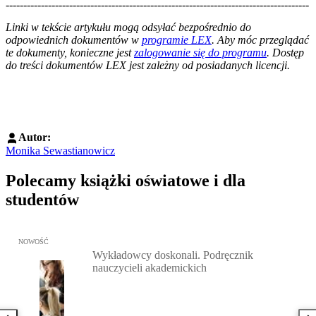
--------------------------------------------------------------------------------------
--------------------------------------------------------
Linki w tekście artykułu mogą odsyłać bezpośrednio do
odpowiednich dokumentów w
programie LEX
. Aby móc przeglądać
te dokumenty, konieczne jest
zalogowanie się do programu
. Dostęp
do treści dokumentów LEX jest zależny od posiadanych licencji.
Autor:
Monika Sewastianowicz
Polecamy książki oświatowe i dla
studentów
Przejdź do: Wykładowcy doskonali. Podręcznik nauczycieli akadem
NOWOŚĆ
Wykładowcy doskonali. Podręcznik
nauczycieli akademickich