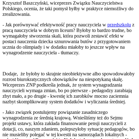
Krzysztof Baszczyński, wiceprezes Związku Nauczycielstwa
Polskiego, ocenia, że taki pomysł byłby w praktyce niemożliwy do
zrealizowania.
- Jak porównywać efektywność pracy nauczyciela w
przedszkolu
z
pracą nauczyciela w dobrym liceum? Byłoby to bardzo trudne, bo
wymagałoby stworzenia skali, która pozwoli zestawić efekt w
postaci nauczenia dziecka sznurowania butów z przygotowaniem
ucznia do olimpiady i w dodatku miałoby to jeszcze wpływ na
wynagrodzenie nauczyciela - tłumaczy.
Dodaje, że byłoby to skrajnie nieobiektywne albo spowodowałoby
rozrost biurokratycznych obowiązków na niespotykaną skalę.
Wiceprezes ZNP podkreśla jednak, że system wynagradzania
nauczycieli wymaga zmian, bo po pierwsze - pedagodzy zarabiają
zbyt mało, a po drugie - kwestię ich zarobków mocno zaciemnia
nazbyt skomplikowany system dodatków i wyliczania średniej.
- Jako związek postulujemy powiązanie zasadniczego
wynagrodzenia ze średnią krajową. Wnieśliśmy też do Sejmu
projekt ustawy, która zakłada finansowanie pensji nauczycieli z
dotacji, co, naszym zdaniem, polepszyłoby sytuację pedagogów, bo
nie musieliby polegać w tej kwestii na samorządach lokalnych -