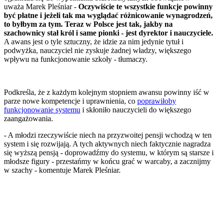
uważa Marek Pleśniar -
Oczywiście te wszystkie funkcje powinny
być płatne i jeżeli tak ma wyglądać różnicowanie wynagrodzeń,
to byłbym za tym. Teraz w Polsce jest tak, jakby na
szachownicy stał król i same pionki - jest dyrektor i nauczyciele.
A awans jest o tyle sztuczny, że idzie za nim jedynie tytuł i
podwyżka, nauczyciel nie zyskuje żadnej władzy, większego
wpływu na funkcjonowanie szkoły - tłumaczy.
Podkreśla, że z każdym kolejnym stopniem awansu powinny iść w
parze nowe kompetencje i uprawnienia, co
poprawiłoby
funkcjonowanie systemu
i skłoniło nauczycieli do większego
zaangażowania.
- A młodzi rzeczywiście niech na przyzwoitej pensji wchodzą w ten
system i się rozwijają. A tych aktywnych niech faktycznie nagradza
się wyższą pensją - doprowadźmy do systemu, w którym są starsze i
młodsze figury - przestańmy w końcu grać w warcaby, a zacznijmy
w szachy - komentuje Marek Pleśniar.