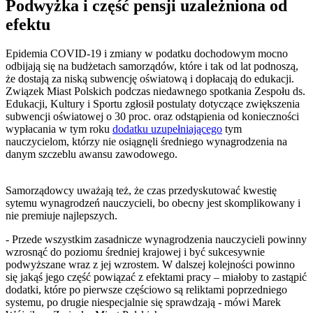
Podwyżka i część pensji uzależniona od
efektu
Epidemia COVID-19 i zmiany w podatku dochodowym mocno
odbijają się na budżetach samorządów, które i tak od lat podnoszą,
że dostają za niską subwencję oświatową i dopłacają do edukacji.
Związek Miast Polskich podczas niedawnego spotkania Zespołu ds.
Edukacji, Kultury i Sportu zgłosił postulaty dotyczące zwiększenia
subwencji oświatowej o 30 proc. oraz odstąpienia od konieczności
wypłacania w tym roku
dodatku uzupełniającego
tym
nauczycielom, którzy nie osiągnęli średniego wynagrodzenia na
danym szczeblu awansu zawodowego.
Samorządowcy uważają też, że czas przedyskutować kwestię
sytemu wynagrodzeń nauczycieli, bo obecny jest skomplikowany i
nie premiuje najlepszych.
- Przede wszystkim zasadnicze wynagrodzenia nauczycieli powinny
wzrosnąć do poziomu średniej krajowej i być sukcesywnie
podwyższane wraz z jej wzrostem. W dalszej kolejności powinno
się jakąś jego część powiązać z efektami pracy – miałoby to zastąpić
dodatki, które po pierwsze częściowo są reliktami poprzedniego
systemu, po drugie niespecjalnie się sprawdzają - mówi Marek