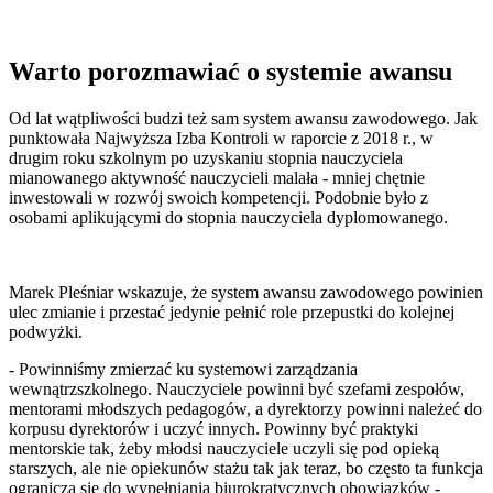
Warto porozmawiać o systemie awansu
Od lat wątpliwości budzi też sam system awansu zawodowego. Jak
punktowała Najwyższa Izba Kontroli w raporcie z 2018 r., w
drugim roku szkolnym po uzyskaniu stopnia nauczyciela
mianowanego aktywność nauczycieli malała - mniej chętnie
inwestowali w rozwój swoich kompetencji. Podobnie było z
osobami aplikującymi do stopnia nauczyciela dyplomowanego.
Marek Pleśniar wskazuje, że system awansu zawodowego powinien
ulec zmianie i przestać jedynie pełnić role przepustki do kolejnej
podwyżki.
- Powinniśmy zmierzać ku systemowi zarządzania
wewnątrzszkolnego. Nauczyciele powinni być szefami zespołów,
mentorami młodszych pedagogów, a dyrektorzy powinni należeć do
korpusu dyrektorów i uczyć innych. Powinny być praktyki
mentorskie tak, żeby młodsi nauczyciele uczyli się pod opieką
starszych, ale nie opiekunów stażu tak jak teraz, bo często ta funkcja
ogranicza się do wypełniania biurokratycznych obowiązków -