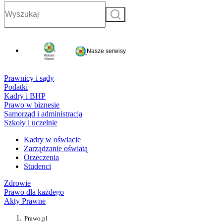
Szukaj
Nasze serwisy
Prawnicy i sądy
Podatki
Kadry i BHP
Prawo w biznesie
Samorząd i administracja
Szkoły i uczelnie
Kadry w oświacie
Zarządzanie oświatą
Orzeczenia
Studenci
Zdrowie
Prawo dla każdego
Akty Prawne
Prawo.pl