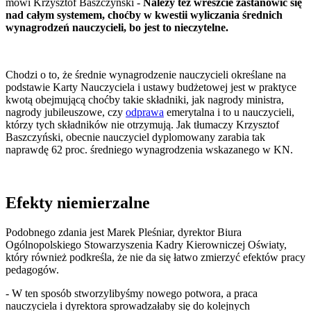
mówi Krzysztof Baszczyński -
Należy też wreszcie zastanowić się
nad całym systemem, choćby w kwestii wyliczania średnich
wynagrodzeń nauczycieli, bo jest to nieczytelne.
Chodzi o to, że średnie wynagrodzenie nauczycieli określane na
podstawie Karty Nauczyciela i ustawy budżetowej jest w praktyce
kwotą obejmującą choćby takie składniki, jak nagrody ministra,
nagrody jubileuszowe, czy
odprawa
emerytalna i to u nauczycieli,
którzy tych składników nie otrzymują. Jak tłumaczy Krzysztof
Baszczyński, obecnie nauczyciel dyplomowany zarabia tak
naprawdę 62 proc. średniego wynagrodzenia wskazanego w KN.
Efekty niemierzalne
Podobnego zdania jest Marek Pleśniar, dyrektor Biura
Ogólnopolskiego Stowarzyszenia Kadry Kierowniczej Oświaty,
który również podkreśla, że nie da się łatwo zmierzyć efektów pracy
pedagogów.
- W ten sposób stworzylibyśmy nowego potwora, a praca
nauczyciela i dyrektora sprowadzałaby się do kolejnych