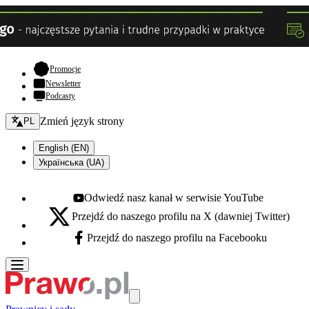
- otwiera się w nowej karcie
Promocje
Newsletter
Podcasty
Zmień język - bieżący:
Zmień język strony
PL
English (EN)
Українська (UA)
Odwiedź nasz kanał w serwisie YouTube
Youtube - otwiera się w nowej karcie
Przejdź do naszego profilu na X (dawniej Twitter)
X - otwiera się w nowej karcie
Przejdź do naszego profilu na Facebooku
Facebook - otwiera się w nowej karcie