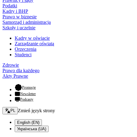
Prawnicy i sądy
Podatki
Kadry i BHP
Prawo w biznesie
Samorząd i administracja
Szkoły i uczelnie
Kadry w oświacie
Zarządzanie oświatą
Orzeczenia
Studenci
Zdrowie
Prawo dla każdego
Akty Prawne
- otwiera się w nowej karcie
Promocje
Newsletter
Podcasty
Zmień język - bieżący:
Zmień język strony
PL
English (EN)
Українська (UA)