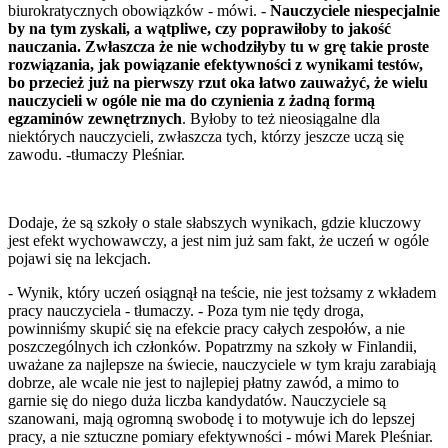
biurokratycznych obowiązków - mówi. -
Nauczyciele niespecjalnie
by na tym zyskali, a wątpliwe, czy poprawiłoby to jakość
nauczania. Zwłaszcza że nie wchodziłyby tu w grę takie proste
rozwiązania, jak powiązanie efektywności z wynikami testów,
bo przecież już na pierwszy rzut oka łatwo zauważyć, że wielu
nauczycieli w ogóle nie ma do czynienia z żadną formą
egzaminów zewnętrznych
. Byłoby to też nieosiągalne dla
niektórych nauczycieli, zwłaszcza tych, którzy jeszcze uczą się
zawodu. -tłumaczy Pleśniar.
Dodaje, że są szkoły o stale słabszych wynikach, gdzie kluczowy
jest efekt wychowawczy, a jest nim już sam fakt, że uczeń w ogóle
pojawi się na lekcjach.
- Wynik, który uczeń osiągnął na teście, nie jest tożsamy z wkładem
pracy nauczyciela - tłumaczy. - Poza tym nie tędy droga,
powinniśmy skupić się na efekcie pracy całych zespołów, a nie
poszczególnych ich członków. Popatrzmy na szkoły w Finlandii,
uważane za najlepsze na świecie, nauczyciele w tym kraju zarabiają
dobrze, ale wcale nie jest to najlepiej płatny zawód, a mimo to
garnie się do niego duża liczba kandydatów. Nauczyciele są
szanowani, mają ogromną swobodę i to motywuje ich do lepszej
pracy, a nie sztuczne pomiary efektywności - mówi Marek Pleśniar.