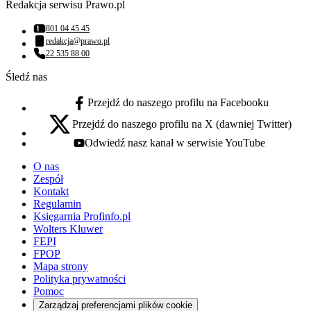
Redakcja serwisu Prawo.pl
801 04 45 45
Numer telefonu:
redakcja@prawo.pl
Adres email:
22 535 88 00
Numer telefonu:
Śledź nas
Przejdź do naszego profilu na Facebooku
facebook - otwiera się w nowej karcie
Przejdź do naszego profilu na X (dawniej Twitter)
x - otwiera się w nowej karcie
Odwiedź nasz kanał w serwisie YouTube
youtube - otwiera się w nowej karcie
O nas
Zespół
Kontakt
Regulamin
Księgarnia Profinfo.pl
Wolters Kluwer
FEPI
FPOP
Mapa strony
Polityka prywatności
Pomoc
Zarządzaj preferencjami plików cookie