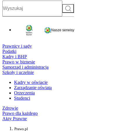
Szukaj
Nasze serwisy
Prawnicy i sądy
Podatki
Kadry i BHP
Prawo w biznesie
Samorząd i administracja
Szkoły i uczelnie
Kadry w oświacie
Zarządzanie oświatą
Orzeczenia
Studenci
Zdrowie
Prawo dla każdego
Akty Prawne
Prawo.pl