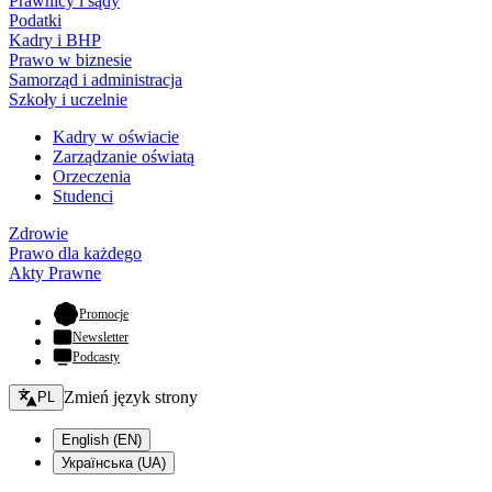
Prawnicy i sądy
Podatki
Kadry i BHP
Prawo w biznesie
Samorząd i administracja
Szkoły i uczelnie
Kadry w oświacie
Zarządzanie oświatą
Orzeczenia
Studenci
Zdrowie
Prawo dla każdego
Akty Prawne
- otwiera się w nowej karcie
Promocje
Newsletter
Podcasty
Zmień język - bieżący:
Zmień język strony
PL
English (EN)
Українська (UA)