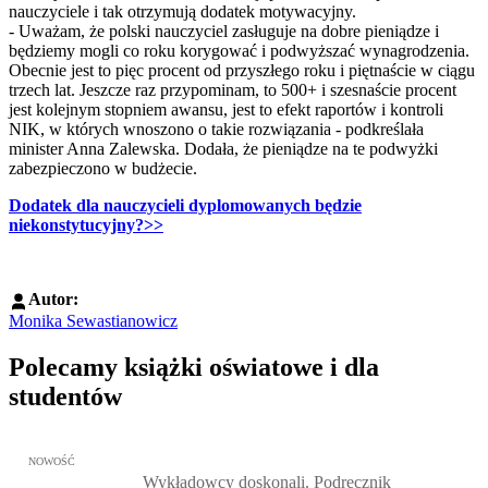
nauczyciele i tak otrzymują dodatek motywacyjny.
- Uważam, że polski nauczyciel zasługuje na dobre pieniądze i
będziemy mogli co roku korygować i podwyższać wynagrodzenia.
Obecnie jest to pięc procent od przyszłego roku i piętnaście w ciągu
trzech lat. Jeszcze raz przypominam, to 500+ i szesnaście procent
jest kolejnym stopniem awansu, jest to efekt raportów i kontroli
NIK, w których wnoszono o takie rozwiązania - podkreślała
minister Anna Zalewska. Dodała, że pieniądze na te podwyżki
zabezpieczono w budżecie.
Dodatek dla nauczycieli dyplomowanych będzie
niekonstytucyjny?>>
Autor:
Monika Sewastianowicz
Polecamy książki oświatowe i dla
studentów
Przejdź do: Wykładowcy doskonali. Podręcznik nauczycieli akadem
NOWOŚĆ
Wykładowcy doskonali. Podręcznik