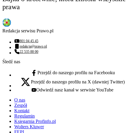
prawa
Redakcja serwisu Prawo.pl
801 04 45 45
Numer telefonu:
redakcja@prawo.pl
Adres email:
22 535 88 00
Numer telefonu:
Śledź nas
Przejdź do naszego profilu na Facebooku
facebook - otwiera się w nowej karcie
Przejdź do naszego profilu na X (dawniej Twitter)
x - otwiera się w nowej karcie
Odwiedź nasz kanał w serwisie YouTube
youtube - otwiera się w nowej karcie
O nas
Zespół
Kontakt
Regulamin
Księgarnia Profinfo.pl
Wolters Kluwer
FEPI