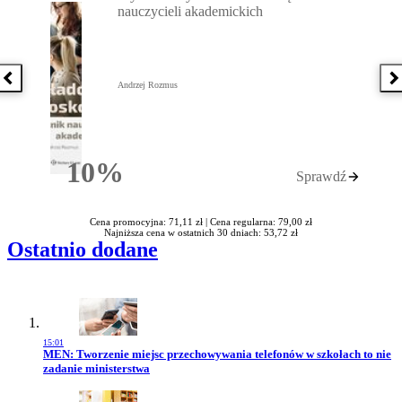
nauczycieli akademickich
Poprzednia książka
N
Andrzej Rozmus
10%
Sprawdź
Rabatu
Cena promocyjna: 71,11 zł |
Cena regularna: 79,00 zł
Najniższa cena w ostatnich 30 dniach: 53,72 zł
Ostatnio dodane
15:01
Przejdź do artykułu:
MEN: Tworzenie miejsc przechowywania telefonów w szkołach to nie
zadanie ministerstwa