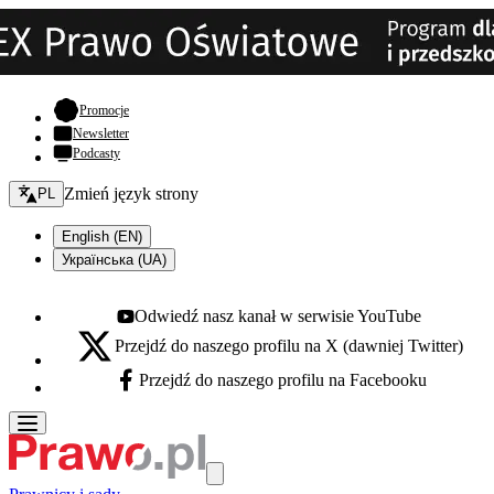
- otwiera się w nowej karcie
Promocje
Newsletter
Podcasty
Zmień język - bieżący:
Zmień język strony
PL
English (EN)
Українська (UA)
Odwiedź nasz kanał w serwisie YouTube
Youtube - otwiera się w nowej karcie
Przejdź do naszego profilu na X (dawniej Twitter)
X - otwiera się w nowej karcie
Przejdź do naszego profilu na Facebooku
Facebook - otwiera się w nowej karcie