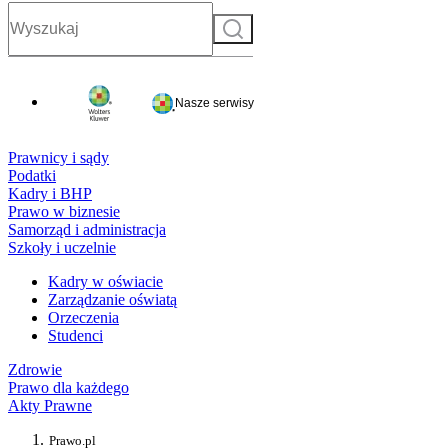
Szukaj
Nasze serwisy
Prawnicy i sądy
Podatki
Kadry i BHP
Prawo w biznesie
Samorząd i administracja
Szkoły i uczelnie
Kadry w oświacie
Zarządzanie oświatą
Orzeczenia
Studenci
Zdrowie
Prawo dla każdego
Akty Prawne
Prawo.pl