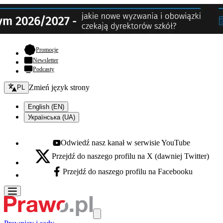
- otwiera się w nowej karcie
Promocje
Newsletter
Podcasty
Zmień język - bieżący:
Zmień język strony
PL
English (EN)
Українська (UA)
Odwiedź nasz kanał w serwisie YouTube
Youtube - otwiera się w nowej karcie
Przejdź do naszego profilu na X (dawniej Twitter)
X - otwiera się w nowej karcie
Przejdź do naszego profilu na Facebooku
Facebook - otwiera się w nowej karcie