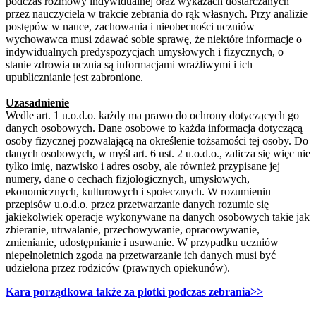
podczas rozmowy indywidualnej oraz wykazach dostarczanych
przez nauczyciela w trakcie zebrania do rąk własnych. Przy analizie
postępów w nauce, zachowania i nieobecności uczniów
wychowawca musi zdawać sobie sprawę, że niektóre informacje o
indywidualnych predyspozycjach umysłowych i fizycznych, o
stanie zdrowia ucznia są informacjami wrażliwymi i ich
upublicznianie jest zabronione.
Uzasadnienie
Wedle art. 1 u.o.d.o. każdy ma prawo do ochrony dotyczących go
danych osobowych. Dane osobowe to każda informacja dotyczącą
osoby fizycznej pozwalającą na określenie tożsamości tej osoby. Do
danych osobowych, w myśl art. 6 ust. 2 u.o.d.o., zalicza się więc nie
tylko imię, nazwisko i adres osoby, ale również przypisane jej
numery, dane o cechach fizjologicznych, umysłowych,
ekonomicznych, kulturowych i społecznych. W rozumieniu
przepisów u.o.d.o. przez przetwarzanie danych rozumie się
jakiekolwiek operacje wykonywane na danych osobowych takie jak
zbieranie, utrwalanie, przechowywanie, opracowywanie,
zmienianie, udostępnianie i usuwanie. W przypadku uczniów
niepełnoletnich zgoda na przetwarzanie ich danych musi być
udzielona przez rodziców (prawnych opiekunów).
Kara porządkowa także za plotki podczas zebrania>>