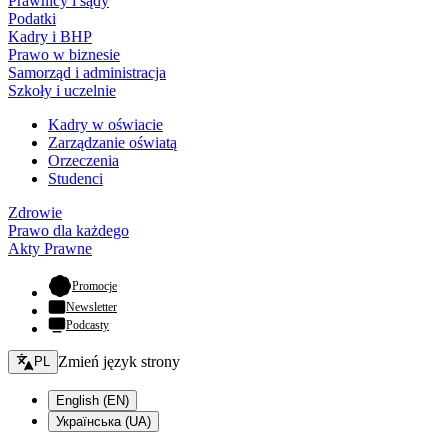
Prawnicy i sądy
Podatki
Kadry i BHP
Prawo w biznesie
Samorząd i administracja
Szkoły i uczelnie
Kadry w oświacie
Zarządzanie oświatą
Orzeczenia
Studenci
Zdrowie
Prawo dla każdego
Akty Prawne
- otwiera się w nowej karcie
Promocje
Newsletter
Podcasty
Zmień język - bieżący:
Zmień język strony
PL
English (EN)
Українська (UA)