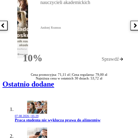
nauczycieli akademickich
Poprzednia książka
N
Andrzej Rozmus
10%
Sprawdź
Rabatu
Cena promocyjna: 71,11 zł |
Cena regularna: 79,00 zł
Najniższa cena w ostatnich 30 dniach: 53,72 zł
Ostatnio dodane
07.08.2026 | 05:29
Przejdź do artykułu:
Praca studenta nie wyklucza prawa do alimentów