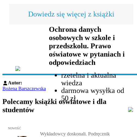
Dowiedz się więcej z książki
Ochrona danych
osobowych w szkole i
przedszkolu. Prawo
oświatowe w pytaniach i
odpowiedziach
rzetelna i aktualna
wiedza
Autor:
Bożena Barszczewska
darmowa wysyłka od
50 zł
Polecamy książki oświatowe i dla
studentów
Przejdź do: Wykładowcy doskonali. Podręcznik nauczycieli akadem
NOWOŚĆ
Wykładowcy doskonali. Podręcznik