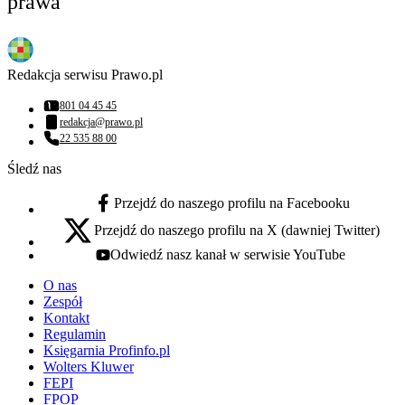
prawa
Redakcja serwisu Prawo.pl
801 04 45 45
Numer telefonu:
redakcja@prawo.pl
Adres email:
22 535 88 00
Numer telefonu:
Śledź nas
Przejdź do naszego profilu na Facebooku
facebook - otwiera się w nowej karcie
Przejdź do naszego profilu na X (dawniej Twitter)
x - otwiera się w nowej karcie
Odwiedź nasz kanał w serwisie YouTube
youtube - otwiera się w nowej karcie
O nas
Zespół
Kontakt
Regulamin
Księgarnia Profinfo.pl
Wolters Kluwer
FEPI
FPOP