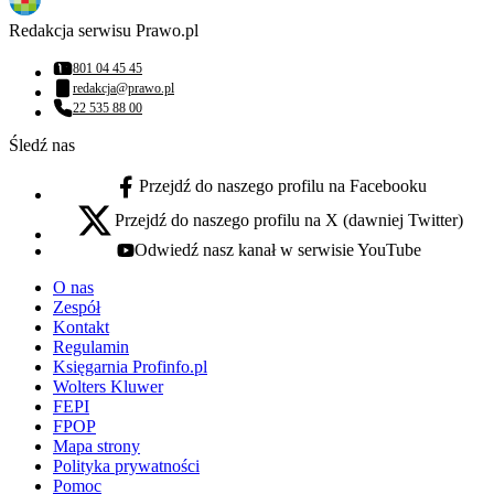
Redakcja serwisu Prawo.pl
801 04 45 45
Numer telefonu:
redakcja@prawo.pl
Adres email:
22 535 88 00
Numer telefonu:
Śledź nas
Przejdź do naszego profilu na Facebooku
facebook - otwiera się w nowej karcie
Przejdź do naszego profilu na X (dawniej Twitter)
x - otwiera się w nowej karcie
Odwiedź nasz kanał w serwisie YouTube
youtube - otwiera się w nowej karcie
O nas
Zespół
Kontakt
Regulamin
Księgarnia Profinfo.pl
Wolters Kluwer
FEPI
FPOP
Mapa strony
Polityka prywatności
Pomoc