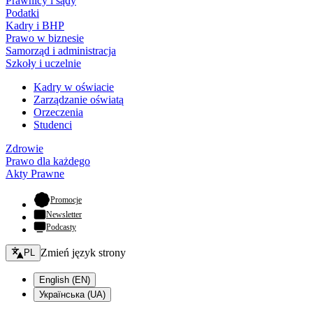
Prawnicy i sądy
Podatki
Kadry i BHP
Prawo w biznesie
Samorząd i administracja
Szkoły i uczelnie
Kadry w oświacie
Zarządzanie oświatą
Orzeczenia
Studenci
Zdrowie
Prawo dla każdego
Akty Prawne
- otwiera się w nowej karcie
Promocje
Newsletter
Podcasty
Zmień język - bieżący:
Zmień język strony
PL
English (EN)
Українська (UA)