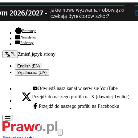
- otwiera się w nowej karcie
Promocje
Newsletter
Podcasty
Zmień język - bieżący:
Zmień język strony
PL
English (EN)
Українська (UA)
Odwiedź nasz kanał w serwisie YouTube
Youtube - otwiera się w nowej karcie
Przejdź do naszego profilu na X (dawniej Twitter)
X - otwiera się w nowej karcie
Przejdź do naszego profilu na Facebooku
Facebook - otwiera się w nowej karcie