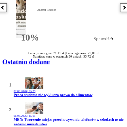
Poprzednia książka
N
Andrzej Rozmus
10%
Sprawdź
Rabatu
Cena promocyjna: 71,11 zł |
Cena regularna: 79,00 zł
Najniższa cena w ostatnich 30 dniach: 53,72 zł
Ostatnio dodane
07.08.2026 | 05:29
Przejdź do artykułu:
Praca studenta nie wyklucza prawa do alimentów
06.08.2026 | 15:01
Przejdź do artykułu:
MEN: Tworzenie miejsc przechowywania telefonów w szkołach to nie
zadanie ministerstwa