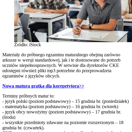
Źródło: iStock
Materiały do próbnego egzaminu maturalnego obejmą zarówno
arkusze w wersji standardowej, jak i te dostosowane do potrzeb
uczniów niepełnosprawnych. W serwisie dla dyrektorów CKE
udostępni również pliki mp3 potrzebne do przeprowadzeia
egzaminów z języków obcych.
Nowa matura gratką dla korepetytora>>
Terminy próbnych matur to:
- język polski (poziom podstawowy) – 15 grudnia br. (poniedziałek)
- matematyka (poziom podstawowy) – 16 grudnia br. (wtorek)
- język obcy nowożytny (poziom podstawowy) – 17 grudnia br.
(środa)
- wszystkie przedmioty zdawane na poziomie rozszerzonym – 18
grudnia br. (czwartek).