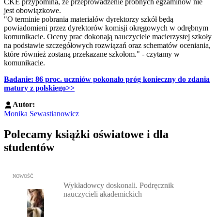
CKE przypomina, że przeprowadzenie próbnych egzaminów nie
jest obowiązkowe.
"O terminie pobrania materiałów dyrektorzy szkół będą
powiadomieni przez dyrektorów komisji okręgowych w odrębnym
komunikacie. Oceny prac dokonają nauczyciele macierzystej szkoły
na podstawie szczegółowych rozwiązań oraz schematów oceniania,
które również zostaną przekazane szkołom." - czytamy w
komunikacie.
Badanie: 86 proc. uczniów pokonało próg konieczny do zdania
matury z polskiego>>
Autor:
Monika Sewastianowicz
Polecamy książki oświatowe i dla
studentów
Przejdź do: Wykładowcy doskonali. Podręcznik nauczycieli akadem
NOWOŚĆ
Wykładowcy doskonali. Podręcznik
nauczycieli akademickich