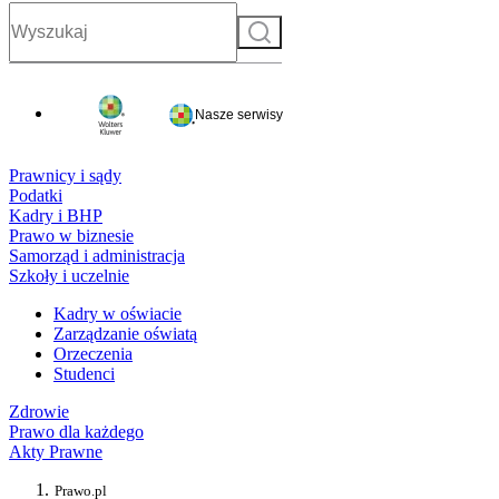
Szukaj
Nasze serwisy
Prawnicy i sądy
Podatki
Kadry i BHP
Prawo w biznesie
Samorząd i administracja
Szkoły i uczelnie
Kadry w oświacie
Zarządzanie oświatą
Orzeczenia
Studenci
Zdrowie
Prawo dla każdego
Akty Prawne
Prawo.pl