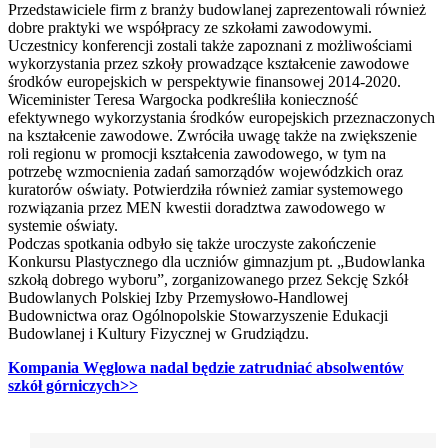
Przedstawiciele firm z branży budowlanej zaprezentowali również
dobre praktyki we współpracy ze szkołami zawodowymi.
Uczestnicy konferencji zostali także zapoznani z możliwościami
wykorzystania przez szkoły prowadzące kształcenie zawodowe
środków europejskich w perspektywie finansowej 2014-2020.
Wiceminister Teresa Wargocka podkreśliła konieczność
efektywnego wykorzystania środków europejskich przeznaczonych
na kształcenie zawodowe. Zwróciła uwagę także na zwiększenie
roli regionu w promocji kształcenia zawodowego, w tym na
potrzebę wzmocnienia zadań samorządów wojewódzkich oraz
kuratorów oświaty. Potwierdziła również zamiar systemowego
rozwiązania przez MEN kwestii doradztwa zawodowego w
systemie oświaty.
Podczas spotkania odbyło się także uroczyste zakończenie
Konkursu Plastycznego dla uczniów gimnazjum pt. „Budowlanka
szkołą dobrego wyboru”, zorganizowanego przez Sekcję Szkół
Budowlanych Polskiej Izby Przemysłowo-Handlowej
Budownictwa oraz Ogólnopolskie Stowarzyszenie Edukacji
Budowlanej i Kultury Fizycznej w Grudziądzu.
Kompania Węglowa nadal będzie zatrudniać absolwentów
szkół górniczych>>