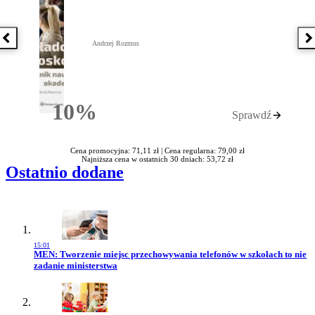
Poprzednia książka
N
Andrzej Rozmus
10%
Sprawdź
Rabatu
Cena promocyjna: 71,11 zł |
Cena regularna: 79,00 zł
Najniższa cena w ostatnich 30 dniach: 53,72 zł
Ostatnio dodane
15:01
Przejdź do artykułu:
MEN: Tworzenie miejsc przechowywania telefonów w szkołach to nie
zadanie ministerstwa