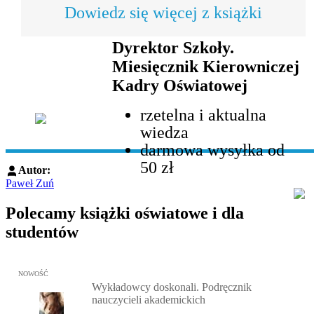
Dowiedz się więcej z książki
Dyrektor Szkoły.
Miesięcznik Kierowniczej
Kadry Oświatowej
rzetelna i aktualna
wiedza
darmowa wysyłka od
50 zł
Autor:
Paweł Zuń
Polecamy książki oświatowe i dla
studentów
Przejdź do: Wykładowcy doskonali. Podręcznik nauczycieli akadem
NOWOŚĆ
Wykładowcy doskonali. Podręcznik
nauczycieli akademickich