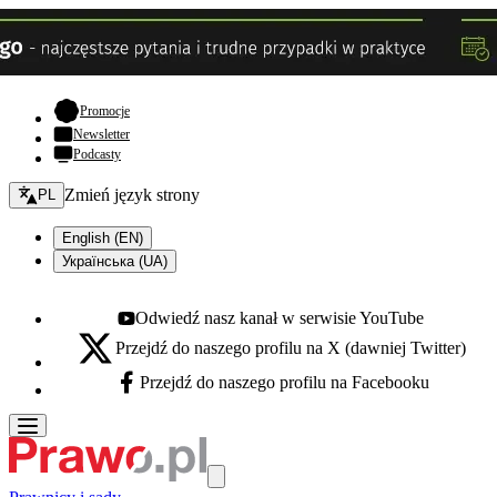
- otwiera się w nowej karcie
Promocje
Newsletter
Podcasty
Zmień język - bieżący:
Zmień język strony
PL
English (EN)
Українська (UA)
Odwiedź nasz kanał w serwisie YouTube
Youtube - otwiera się w nowej karcie
Przejdź do naszego profilu na X (dawniej Twitter)
X - otwiera się w nowej karcie
Przejdź do naszego profilu na Facebooku
Facebook - otwiera się w nowej karcie