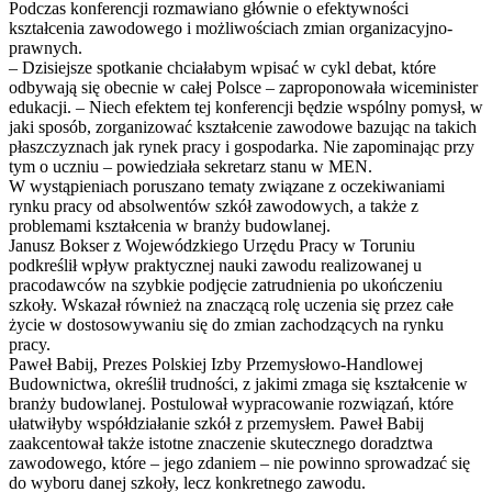
Podczas konferencji rozmawiano głównie o efektywności
kształcenia zawodowego i możliwościach zmian organizacyjno-
prawnych.
– Dzisiejsze spotkanie chciałabym wpisać w cykl debat, które
odbywają się obecnie w całej Polsce – zaproponowała wiceminister
edukacji. – Niech efektem tej konferencji będzie wspólny pomysł, w
jaki sposób, zorganizować kształcenie zawodowe bazując na takich
płaszczyznach jak rynek pracy i gospodarka. Nie zapominając przy
tym o uczniu – powiedziała sekretarz stanu w MEN.
W wystąpieniach poruszano tematy związane z oczekiwaniami
rynku pracy od absolwentów szkół zawodowych, a także z
problemami kształcenia w branży budowlanej.
Janusz Bokser z Wojewódzkiego Urzędu Pracy w Toruniu
podkreślił wpływ praktycznej nauki zawodu realizowanej u
pracodawców na szybkie podjęcie zatrudnienia po ukończeniu
szkoły. Wskazał również na znaczącą rolę uczenia się przez całe
życie w dostosowywaniu się do zmian zachodzących na rynku
pracy.
Paweł Babij, Prezes Polskiej Izby Przemysłowo-Handlowej
Budownictwa, określił trudności, z jakimi zmaga się kształcenie w
branży budowlanej. Postulował wypracowanie rozwiązań, które
ułatwiłyby współdziałanie szkół z przemysłem. Paweł Babij
zaakcentował także istotne znaczenie skutecznego doradztwa
zawodowego, które – jego zdaniem – nie powinno sprowadzać się
do wyboru danej szkoły, lecz konkretnego zawodu.