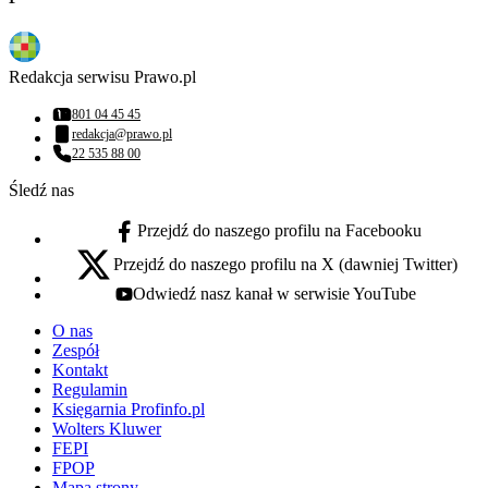
Redakcja serwisu Prawo.pl
801 04 45 45
Numer telefonu:
redakcja@prawo.pl
Adres email:
22 535 88 00
Numer telefonu:
Śledź nas
Przejdź do naszego profilu na Facebooku
facebook - otwiera się w nowej karcie
Przejdź do naszego profilu na X (dawniej Twitter)
x - otwiera się w nowej karcie
Odwiedź nasz kanał w serwisie YouTube
youtube - otwiera się w nowej karcie
O nas
Zespół
Kontakt
Regulamin
Księgarnia Profinfo.pl
Wolters Kluwer
FEPI
FPOP
Mapa strony