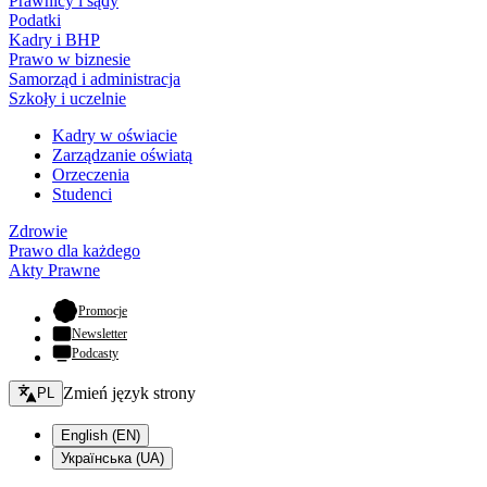
Prawnicy i sądy
Podatki
Kadry i BHP
Prawo w biznesie
Samorząd i administracja
Szkoły i uczelnie
Kadry w oświacie
Zarządzanie oświatą
Orzeczenia
Studenci
Zdrowie
Prawo dla każdego
Akty Prawne
- otwiera się w nowej karcie
Promocje
Newsletter
Podcasty
Zmień język - bieżący:
Zmień język strony
PL
English (EN)
Українська (UA)