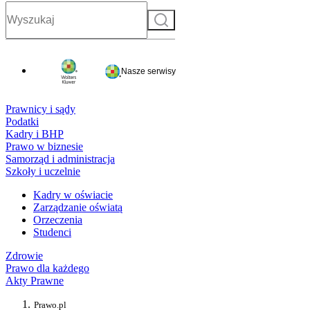
Szukaj
Nasze serwisy
Prawnicy i sądy
Podatki
Kadry i BHP
Prawo w biznesie
Samorząd i administracja
Szkoły i uczelnie
Kadry w oświacie
Zarządzanie oświatą
Orzeczenia
Studenci
Zdrowie
Prawo dla każdego
Akty Prawne
Prawo.pl