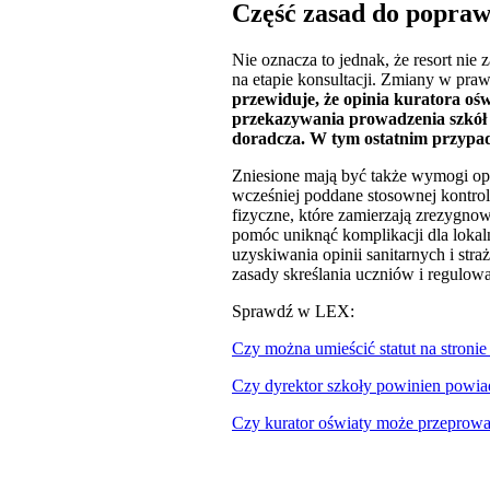
Część zasad do popraw
Nie oznacza to jednak, że resort nie
na etapie konsultacji. Zmiany w pra
przewiduje, że opinia kuratora oś
przekazywania prowadzenia szkół p
doradcza. W tym ostatnim przypa
Zniesione mają być także wymogi op
wcześniej poddane stosownej kontrol
fizyczne, które zamierzają zrezygno
pomóc uniknąć komplikacji dla lokal
uzyskiwania opinii sanitarnych i str
zasady skreślania uczniów i regulowa
Sprawdź w LEX:
Czy można umieścić statut na stronie
Czy dyrektor szkoły powinien powiad
Czy kurator oświaty może przeprowa