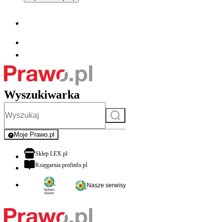
Wyszukiwarka
Szukaj
Moje Prawo.pl
- rejestracja i logowanie do serwisu
otwiera się w nowej karcie
Sklep LEX.pl
otwiera się w nowej karcie
Księgarnia profinfo.pl
Nasze serwisy