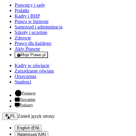
Prawnicy i sądy
Podatki
Kadry i BHP
Prawo w biznesie
Samorząd i administracja
Szkoły i uczelnie
Zdrowie
Prawo dla każdego
Akty Prawne
Moje Prawo.pl
- rejestracja i logowanie do serwisu
Kadry w oświacie
Zarządzanie oświatą
Orzeczenia
Studenci
- otwiera się w nowej karcie
Promocje
Newsletter
Podcasty
Zmień język - bieżący:
Zmień język strony
PL
English (EN)
Українська (UA)