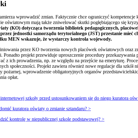
ki
 zamierza wprowadzić zmian. Faktycznie chce ograniczyć kompetencje ku
wie oświatowym mają także zniwelować skutki pogłębiającego się kryz
wiaty (KO) dotycząca tworzenia bibliotek pedagogicznych, placówe
rzez jednostki samorządu terytorialnego (JST) przestanie mieć ch
dku MEN wskazuje, że wystarczy kontrola wojewody.
iniowania przez KO tworzenia nowych placówek oświatowych oraz zmian
i. Ponadto projekt przewiduje uproszczenie procedury przekazywania 
wać z ich prowadzenia, np. ze względu na przejście na emeryturę. Proc
nych społeczności. Projekt zawiera również nowe regulacje dla szkół
aży pożarnej, wprowadzenie obligatoryjnych organów przedstawicielski
nia opłat.
 internetowej szkoły przed ustosunkowaniem się do niego kuratora ośw
omić kuratora oświaty o zmianie sztandaru? >
dzić kontrolę w niepublicznej szkole podstawowej? >