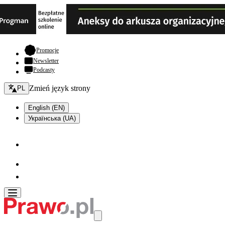
- otwiera się w nowej karcie
Promocje
Newsletter
Podcasty
Zmień język - bieżący:
Zmień język strony
PL
English (EN)
Українська (UA)