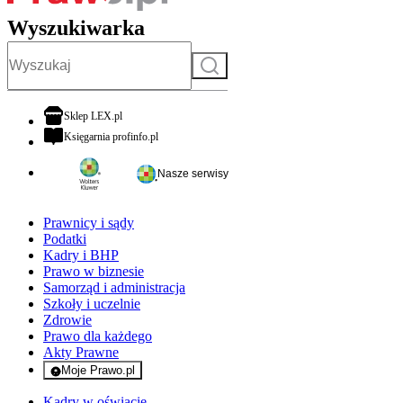
Wyszukiwarka
Szukaj
otwiera się w nowej karcie
Sklep LEX.pl
otwiera się w nowej karcie
Księgarnia profinfo.pl
Nasze serwisy
Prawnicy i sądy
Podatki
Kadry i BHP
Prawo w biznesie
Samorząd i administracja
Szkoły i uczelnie
Zdrowie
Prawo dla każdego
Akty Prawne
Moje Prawo.pl
- rejestracja i logowanie do serwisu
Kadry w oświacie