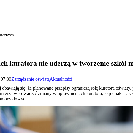
blicznych
h kuratora nie uderzą w tworzenie szkół n
 07:30
Zarządzanie oświatą
Aktualności
j obawiają się, że planowane przepisy ograniczą rolę kuratora oświaty
mierza wprowadzić zmiany w uprawnieniach kuratora, to jednak - jak 
samorządowych.