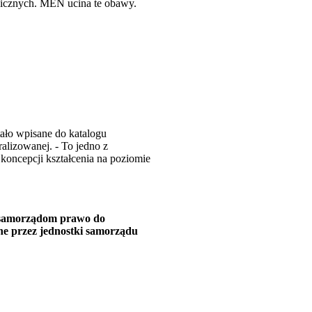
blicznych. MEN ucina te obawy.
ało wpisane do katalogu
alizowanej. - To jedno z
koncepcji kształcenia na poziomie
i samorządom prawo do
ane przez jednostki samorządu