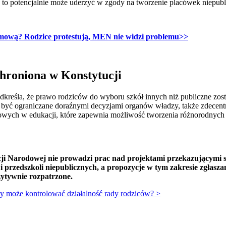
a to potencjalnie może uderzyć w zgody na tworzenie placówek niepu
omową? Rodzice protestują, MEN nie widzi problemu>>
chroniona w Konstytucji
kreśla, że prawo rodziców do wyboru szkół innych niż publiczne zost
 być ograniczane doraźnymi decyzjami organów władzy, także zdecentr
rojowych w edukacji, które zapewnia możliwość tworzenia różnorodnych 
cji Narodowej nie prowadzi prac nad projektami przekazującym
 przedszkoli niepublicznych, a propozycje w tym zakresie zgłasz
zytywnie rozpatrzone.
ty może kontrolować działalność rady rodziców? >