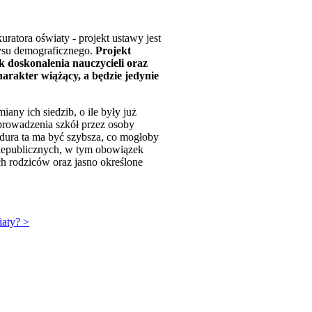
ratora oświaty - projekt ustawy jest
ysu demograficznego.
Projekt
k doskonalenia nauczycieli oraz
arakter wiążący, a będzie jedynie
y ich siedzib, o ile były już
prowadzenia szkół przez osoby
edura ta ma być szybsza, co mogłoby
 niepublicznych, w tym obowiązek
ch rodziców oraz jasno określone
iaty? >