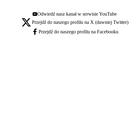
Odwiedź nasz kanał w serwisie YouTube
Youtube - otwiera się w nowej karcie
Przejdź do naszego profilu na X (dawniej Twitter)
X - otwiera się w nowej karcie
Przejdź do naszego profilu na Facebooku
Facebook - otwiera się w nowej karcie