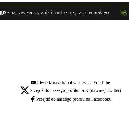
Odwiedź nasz kanał w serwisie YouTube
Youtube - otwiera się w nowej karcie
Przejdź do naszego profilu na X (dawniej Twitter)
X - otwiera się w nowej karcie
Przejdź do naszego profilu na Facebooku
Facebook - otwiera się w nowej karcie