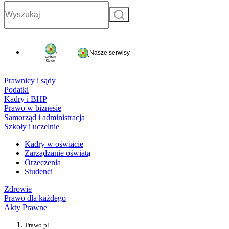
Szukaj
Nasze serwisy
Prawnicy i sądy
Podatki
Kadry i BHP
Prawo w biznesie
Samorząd i administracja
Szkoły i uczelnie
Kadry w oświacie
Zarządzanie oświatą
Orzeczenia
Studenci
Zdrowie
Prawo dla każdego
Akty Prawne
Prawo.pl