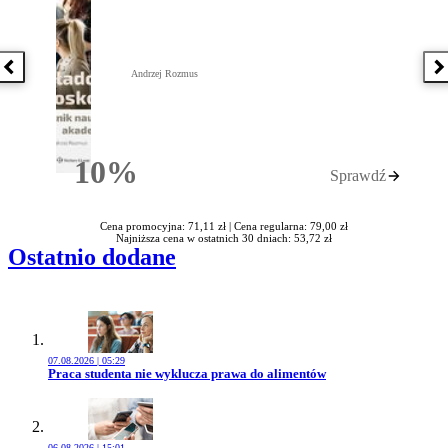
Poprzednia książka
N
Andrzej Rozmus
10%
Sprawdź
Rabatu
Cena promocyjna: 71,11 zł |
Cena regularna: 79,00 zł
Najniższa cena w ostatnich 30 dniach: 53,72 zł
Ostatnio dodane
07.08.2026 | 05:29
Przejdź do artykułu:
Praca studenta nie wyklucza prawa do alimentów
06.08.2026 | 15:01