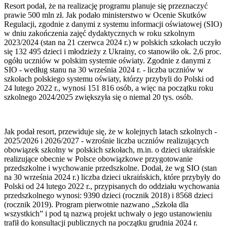
Resort podał, że na realizację programu planuje się przeznaczyć
prawie 500 mln zł. Jak podało ministerstwo w Ocenie Skutków
Regulacji, zgodnie z danymi z systemu informacji oświatowej (SIO)
w dniu zakończenia zajęć dydaktycznych w roku szkolnym
2023/2024 (stan na 21 czerwca 2024 r.) w polskich szkołach uczyło
się 132 495 dzieci i młodzieży z Ukrainy, co stanowiło ok. 2,6 proc.
ogółu uczniów w polskim systemie oświaty. Zgodnie z danymi z
SIO - według stanu na 30 września 2024 r. - liczba uczniów w
szkołach polskiego systemu oświaty, którzy przybyli do Polski od
24 lutego 2022 r., wynosi 151 816 osób, a więc na początku roku
szkolnego 2024/2025 zwiększyła się o niemal 20 tys. osób.
Jak podał resort, przewiduje się, że w kolejnych latach szkolnych -
2025/2026 i 2026/2027 - wzrośnie liczba uczniów realizujących
obowiązek szkolny w polskich szkołach, m.in. o dzieci ukraińskie
realizujące obecnie w Polsce obowiązkowe przygotowanie
przedszkolne i wychowanie przedszkolne. Dodał, że wg SIO (stan
na 30 września 2024 r.) liczba dzieci ukraińskich, które przybyły do
Polski od 24 lutego 2022 r., przypisanych do oddziału wychowania
przedszkolnego wynosi: 9390 dzieci (rocznik 2018) i 8568 dzieci
(rocznik 2019). Program pierwotnie nazwano „Szkoła dla
wszystkich” i pod tą nazwą projekt uchwały o jego ustanowieniu
trafił do konsultacji publicznych na początku grudnia 2024 r.