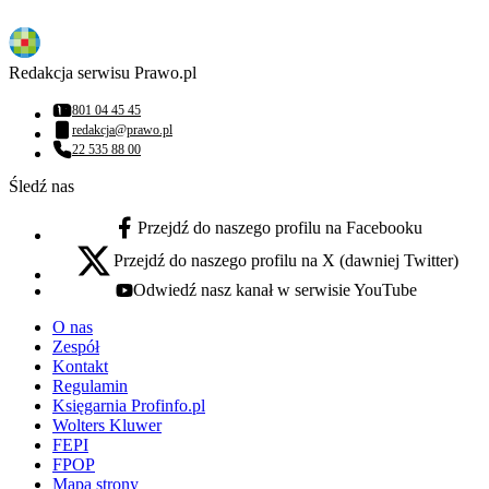
Redakcja serwisu Prawo.pl
801 04 45 45
Numer telefonu:
redakcja@prawo.pl
Adres email:
22 535 88 00
Numer telefonu:
Śledź nas
Przejdź do naszego profilu na Facebooku
facebook - otwiera się w nowej karcie
Przejdź do naszego profilu na X (dawniej Twitter)
x - otwiera się w nowej karcie
Odwiedź nasz kanał w serwisie YouTube
youtube - otwiera się w nowej karcie
O nas
Zespół
Kontakt
Regulamin
Księgarnia Profinfo.pl
Wolters Kluwer
FEPI
FPOP
Mapa strony