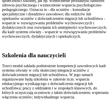
społeczności szkolnej, jak np. wzmocnienie profilaktyki zaburzeń
zdrowia psychicznego i wzmocnienie wsparcia psychologiczno-
pedagogicznego. Oznacza to - dla uczniów - konsultacje
specjalistyczne i doradztwo zawodowe; dla rodziców lub
opiekunów uczniów z doświadczeniem migracji lub uchodźstwa -
wsparcie w rozwiązywaniu problemów wychowawczych i
dydaktycznych oraz rozwijaniu ich umiejętności wychowawczych;
dla kadr systemu oświaty - wsparcie w rozwiązywaniu problemów
wychowawczych, dydaktycznych i opiekuńczych.
Szkolenia dla nauczycieli
Trzeci moduł zakłada podniesienie kompetencji zawodowych kadr
systemu oświaty w celu skutecznej integracji uczniów z
doświadczeniem migracji lub uchodźstwa. W jego ramach
organizowane będą szkolenia w zakresie m.in. wsparcia
edukacyjnego wynikającego z doświadczenia migracji lub
uchodźstwa; pracy z oddziałem i w zespołach klasowych, do
których uczęszczają uczniowie z takim doświadczeniem; wspierania
włączenia uczniów; indywidualnego wsparcia.