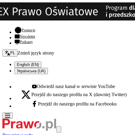
- otwiera się w nowej karcie
Promocje
Newsletter
Podcasty
Zmień język - bieżący:
Zmień język strony
PL
English (EN)
Українська (UA)
Odwiedź nasz kanał w serwisie YouTube
Youtube - otwiera się w nowej karcie
Przejdź do naszego profilu na X (dawniej Twitter)
X - otwiera się w nowej karcie
Przejdź do naszego profilu na Facebooku
Facebook - otwiera się w nowej karcie