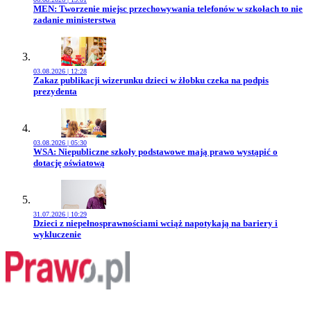
Przejdź do artykułu:
MEN: Tworzenie miejsc przechowywania telefonów w szkołach to nie
zadanie ministerstwa
03.08.2026 | 12:28
Przejdź do artykułu:
Zakaz publikacji wizerunku dzieci w żłobku czeka na podpis
prezydenta
03.08.2026 | 05:30
Przejdź do artykułu:
WSA: Niepubliczne szkoły podstawowe mają prawo wystąpić o
dotację oświatową
31.07.2026 | 10:29
Przejdź do artykułu:
Dzieci z niepełnosprawnościami wciąż napotykają na bariery i
wykluczenie