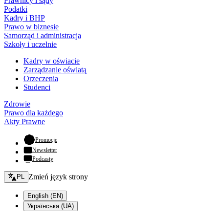
Prawnicy i sądy
Podatki
Kadry i BHP
Prawo w biznesie
Samorząd i administracja
Szkoły i uczelnie
Kadry w oświacie
Zarządzanie oświatą
Orzeczenia
Studenci
Zdrowie
Prawo dla każdego
Akty Prawne
- otwiera się w nowej karcie
Promocje
Newsletter
Podcasty
Zmień język - bieżący:
Zmień język strony
PL
English (EN)
Українська (UA)