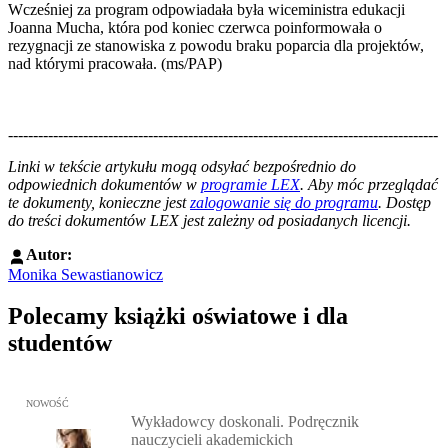
Wcześniej za program odpowiadała była wiceministra edukacji
Joanna Mucha, która pod koniec czerwca poinformowała o
rezygnacji ze stanowiska z powodu braku poparcia dla projektów,
nad którymi pracowała. (ms/PAP)
--------------------------------------------------------------------------------------
--------------------------------------------------------
Linki w tekście artykułu mogą odsyłać bezpośrednio do
odpowiednich dokumentów w
programie LEX
. Aby móc przeglądać
te dokumenty, konieczne jest
zalogowanie się do programu
. Dostęp
do treści dokumentów LEX jest zależny od posiadanych licencji.
Autor:
Monika Sewastianowicz
Polecamy książki oświatowe i dla
studentów
Przejdź do: Wykładowcy doskonali. Podręcznik nauczycieli akadem
NOWOŚĆ
Wykładowcy doskonali. Podręcznik
nauczycieli akademickich