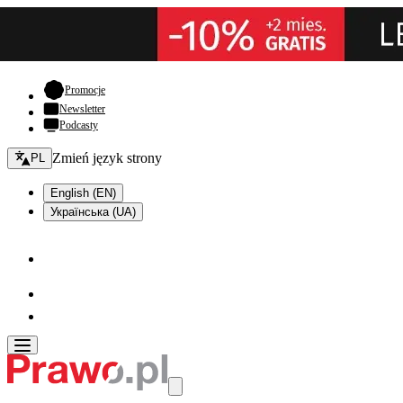
- otwiera się w nowej karcie
Promocje
Newsletter
Podcasty
Zmień język - bieżący:
Zmień język strony
PL
English (EN)
Українська (UA)