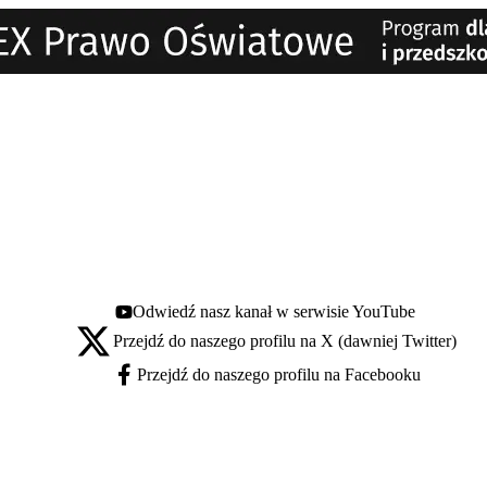
Odwiedź nasz kanał w serwisie YouTube
Youtube - otwiera się w nowej karcie
Przejdź do naszego profilu na X (dawniej Twitter)
X - otwiera się w nowej karcie
Przejdź do naszego profilu na Facebooku
Facebook - otwiera się w nowej karcie