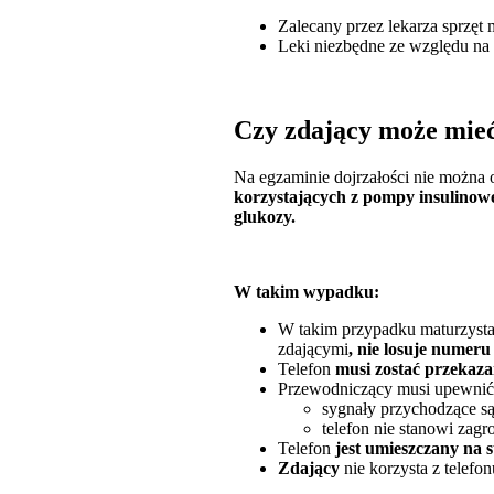
Zalecany przez lekarza sprzęt
Leki niezbędne ze względu na
Czy zdający może mieć
Na egzaminie dojrzałości nie można 
korzystających z pompy insulinowe
glukozy.
W takim wypadku:
W takim przypadku maturzyst
zdającymi
, nie losuje numeru
Telefon
musi zostać przekaz
Przewodniczący musi upewnić s
sygnały przychodzące są
telefon nie stanowi zagr
Telefon
jest umieszczany na s
Zdający
nie korzysta z telefo