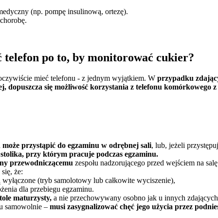
 medyczny (np. pompę insulinową, ortezę).
 chorobę.
 telefon po to, by monitorować cukier?
oczywiście mieć telefonu - z jednym wyjątkiem. W
przypadku zdający
j, dopuszcza się możliwość korzystania z telefonu komórkowego z
a
może przystąpić do egzaminu w odrębnej sali
, lub, jeżeli przystęp
 stolika, przy którym pracuje podczas egzaminu.
any przewodniczącemu
zespołu nadzorującego przed wejściem na salę
ię, że:
 wyłączone (tryb samolotowy lub całkowite wyciszenie),
ożenia dla przebiegu egzaminu.
tole maturzysty,
a nie przechowywany osobno jak u innych zdających
nu samowolnie –
musi zasygnalizować chęć jego użycia przez podnies