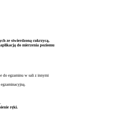
ch ze stwierdzoną cukrzycą,
 aplikacją do mierzenia poziomu
uje do egzaminu w sali z innymi
 egzaminacyjną.
.
ienie ręki.