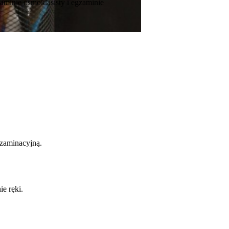
aminie ósmoklasisty i egzaminie
gzaminacyjną.
e ręki.