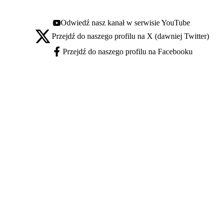
Odwiedź nasz kanał w serwisie YouTube
Youtube - otwiera się w nowej karcie
Przejdź do naszego profilu na X (dawniej Twitter)
X - otwiera się w nowej karcie
Przejdź do naszego profilu na Facebooku
Facebook - otwiera się w nowej karcie