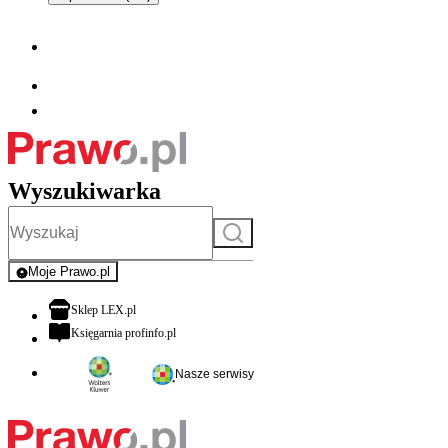
Wyszukiwarka
Szukaj
Moje Prawo.pl
- rejestracja i logowanie do serwisu
otwiera się w nowej karcie
Sklep LEX.pl
otwiera się w nowej karcie
Księgarnia profinfo.pl
Nasze serwisy