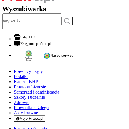
Wyszukiwarka
Szukaj
otwiera się w nowej karcie
Sklep LEX.pl
otwiera się w nowej karcie
Księgarnia profinfo.pl
Nasze serwisy
Prawnicy i sądy
Podatki
Kadry i BHP
Prawo w biznesie
Samorząd i administracja
Szkoły i uczelnie
Zdrowie
Prawo dla każdego
Akty Prawne
Moje Prawo.pl
- rejestracja i logowanie do serwisu
Kadry w oświacie