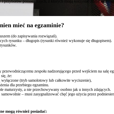
ów i przyborów pomocniczych, z których mogą korzystać zdający na egz
nien mieć na egzaminie?
tuszem (do zapisywania rozwiązań).
ch rysunku – długopis (rysunki również wykonuje się długopisem).
rysunków.
ny przewodniczącemu zespołu nadzorującego przed wejściem na salę e
ię, że:
 wyłączone (tryb samolotowy lub całkowite wyciszenie),
ożenia dla przebiegu egzaminu.
tole maturzysty, a nie przechowywany osobno jak u innych zdających.
u samowolnie – musi zasygnalizować chęć jego użycia przez podniesieni
ne mogą również posiadać: