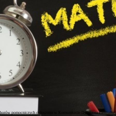
yborów pomocniczych ogłoszono w Komunikacie Dyrektora Centralnej 