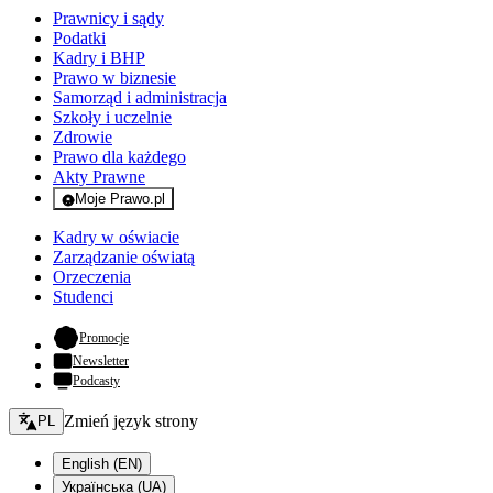
Prawnicy i sądy
Podatki
Kadry i BHP
Prawo w biznesie
Samorząd i administracja
Szkoły i uczelnie
Zdrowie
Prawo dla każdego
Akty Prawne
Moje Prawo.pl
- rejestracja i logowanie do serwisu
Kadry w oświacie
Zarządzanie oświatą
Orzeczenia
Studenci
- otwiera się w nowej karcie
Promocje
Newsletter
Podcasty
Zmień język - bieżący:
Zmień język strony
PL
English (EN)
Українська (UA)