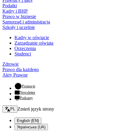
Prawnicy i sądy
Podatki
Kadry i BHP
Prawo w biznesie
Samorząd i administracja
Szkoły i uczelnie
Kadry w oświacie
Zarządzanie oświatą
Orzeczenia
Studenci
Zdrowie
Prawo dla każdego
Akty Prawne
- otwiera się w nowej karcie
Promocje
Newsletter
Podcasty
Zmień język - bieżący:
Zmień język strony
PL
English (EN)
Українська (UA)