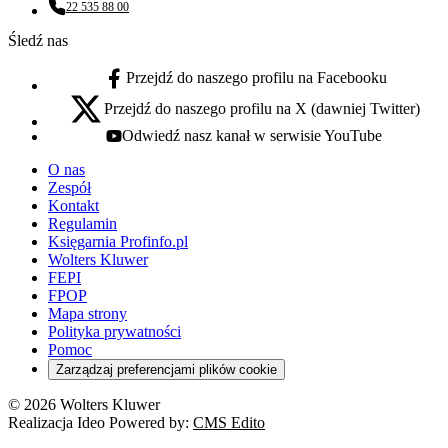
22 535 88 00
Numer telefonu:
Śledź nas
Przejdź do naszego profilu na Facebooku
facebook - otwiera się w nowej karcie
Przejdź do naszego profilu na X (dawniej Twitter)
x - otwiera się w nowej karcie
Odwiedź nasz kanał w serwisie YouTube
youtube - otwiera się w nowej karcie
O nas
Zespół
Kontakt
Regulamin
Księgarnia Profinfo.pl
Wolters Kluwer
FEPI
FPOP
Mapa strony
Polityka prywatności
Pomoc
Zarządzaj preferencjami plików cookie
© 2026 Wolters Kluwer
Realizacja Ideo Powered by:
CMS Edito