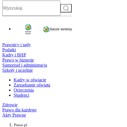
Szukaj
Nasze serwisy
Prawnicy i sądy
Podatki
Kadry i BHP
Prawo w biznesie
Samorząd i administracja
Szkoły i uczelnie
Kadry w oświacie
Zarządzanie oświatą
Orzeczenia
Studenci
Zdrowie
Prawo dla każdego
Akty Prawne
Prawo.pl