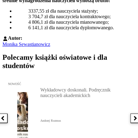
średnie wynagrodzenia nauczycieli wynoszą brutto:
3337,55 zł dla nauczyciela stażysty;
3 704,7 zł dla nauczyciela kontraktowego;
4 806,1‬ zł dla nauczyciela mianowanego;
6 141,1 zł dla nauczyciela dyplomowanego.
Autor:
Monika Sewastianowicz
Polecamy książki oświatowe i dla
studentów
Przejdź do: Wykładowcy doskonali. Podręcznik nauczycieli akadem
NOWOŚĆ
Wykładowcy doskonali. Podręcznik
nauczycieli akademickich
Poprzednia książka
N
Andrzej Rozmus