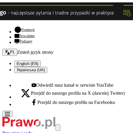
- otwiera się w nowej karcie
Promocje
Newsletter
Podcasty
Zmień język - bieżący:
Zmień język strony
PL
English (EN)
Українська (UA)
Odwiedź nasz kanał w serwisie YouTube
Youtube - otwiera się w nowej karcie
Przejdź do naszego profilu na X (dawniej Twitter)
X - otwiera się w nowej karcie
Przejdź do naszego profilu na Facebooku
Facebook - otwiera się w nowej karcie