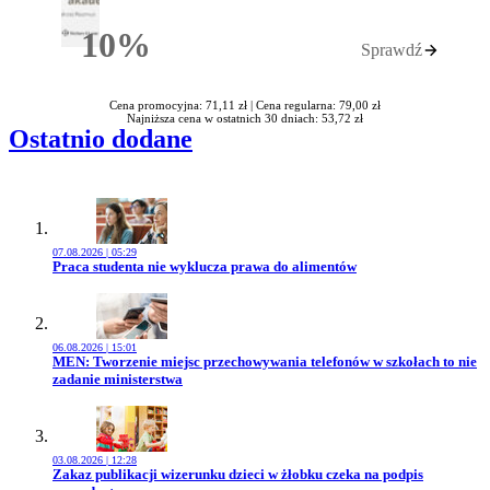
10%
Sprawdź
Rabatu
Cena promocyjna: 71,11 zł |
Cena regularna: 79,00 zł
Najniższa cena w ostatnich 30 dniach: 53,72 zł
Ostatnio dodane
07.08.2026 | 05:29
Przejdź do artykułu:
Praca studenta nie wyklucza prawa do alimentów
06.08.2026 | 15:01
Przejdź do artykułu:
MEN: Tworzenie miejsc przechowywania telefonów w szkołach to nie
zadanie ministerstwa
03.08.2026 | 12:28
Przejdź do artykułu:
Zakaz publikacji wizerunku dzieci w żłobku czeka na podpis