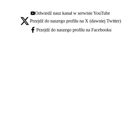
Odwiedź nasz kanał w serwisie YouTube
Youtube - otwiera się w nowej karcie
Przejdź do naszego profilu na X (dawniej Twitter)
X - otwiera się w nowej karcie
Przejdź do naszego profilu na Facebooku
Facebook - otwiera się w nowej karcie