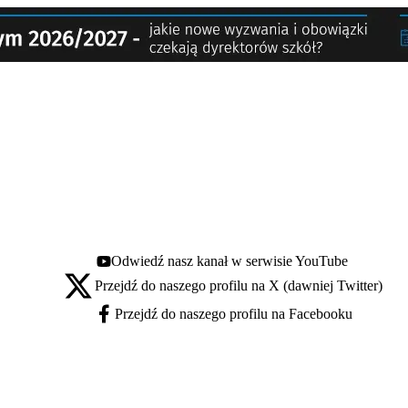
Odwiedź nasz kanał w serwisie YouTube
Youtube - otwiera się w nowej karcie
Przejdź do naszego profilu na X (dawniej Twitter)
X - otwiera się w nowej karcie
Przejdź do naszego profilu na Facebooku
Facebook - otwiera się w nowej karcie