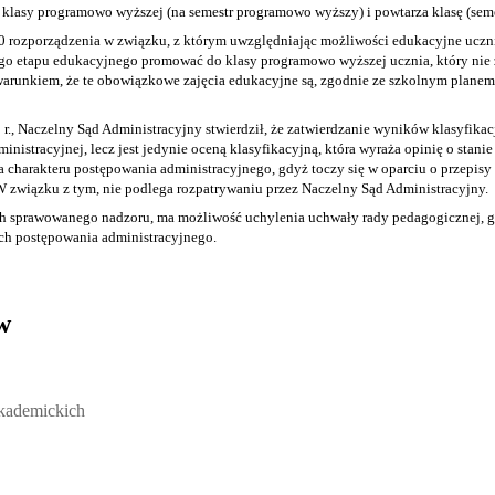
o klasy programowo wyższej (na semestr programowo wyższy) i powtarza klasę (seme
0
rozporządzenia w związku, z którym uwzględniając możliwości edukacyjne uczn
ego etapu edukacyjnego promować do klasy programowo wyższej ucznia, który ni
runkiem, że te obowiązkowe zajęcia edukacyjne są, zgodnie ze szkolnym planem 
r., Naczelny Sąd Administracyjny stwierdził, że zatwierdzanie wyników klasyfikacj
inistracyjnej, lecz jest jedynie oceną klasyfikacyjną, która wyraża opinię o stani
 charakteru postępowania administracyjnego, gdyż toczy się w oparciu o przepisy 
 W związku z tym, nie podlega rozpatrywaniu przez Naczelny Sąd Administracyjny.
ch sprawowanego nadzoru, ma możliwość uchylenia uchwały rady pedagogicznej, gdy 
ach postępowania administracyjnego.
w
ickich, Andrzej Rozmus - otwiera się w nowym oknie
akademickich