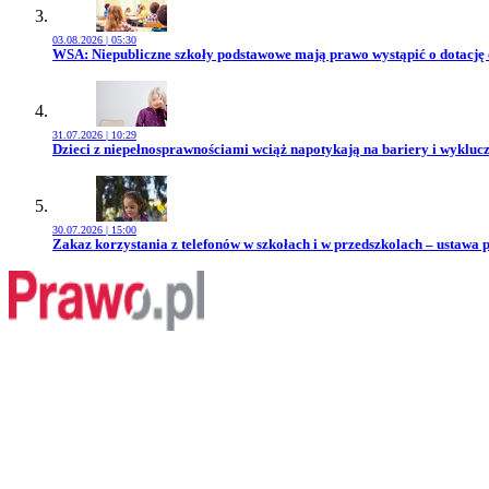
03.08.2026 | 05:30
Przejdź do artykułu:
WSA: Niepubliczne szkoły podstawowe mają prawo wystąpić o dotację
31.07.2026 | 10:29
Przejdź do artykułu:
Dzieci z niepełnosprawnościami wciąż napotykają na bariery i wykluc
30.07.2026 | 15:00
Przejdź do artykułu:
Zakaz korzystania z telefonów w szkołach i w przedszkolach – ustawa 