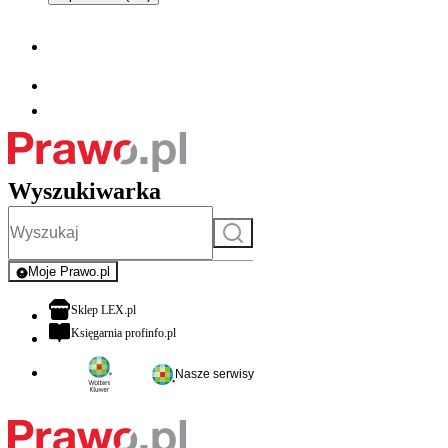
Wyszukiwarka
Szukaj
Moje Prawo.pl
- rejestracja i logowanie do serwisu
otwiera się w nowej karcie
Sklep LEX.pl
otwiera się w nowej karcie
Księgarnia profinfo.pl
Nasze serwisy