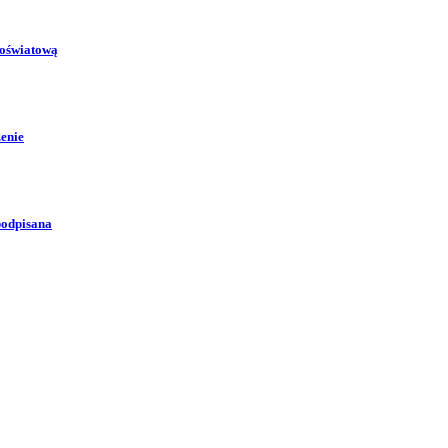
 oświatową
zenie
podpisana