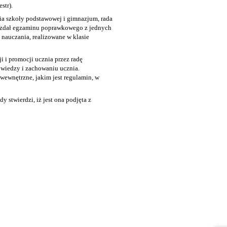
str).
ia szkoły podstawowej i gimnazjum, rada
e zdał egzaminu poprawkowego z jednych
nauczania, realizowane w klasie
i i promocji ucznia przez radę
e wiedzy i zachowaniu ucznia.
wewnętrzne, jakim jest regulamin, w
stwierdzi, iż jest ona podjęta z