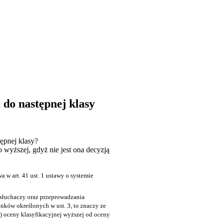
do następnej klasy
ępnej klasy?
wyższej, gdyż nie jest ona decyzją
owa w
art. 41 ust. 1
ustawy o systemie
słuchaczy oraz przeprowadzania
arunków określonych w
ust. 3
, to znaczy ze
) oceny klasyfikacyjnej wyższej od oceny