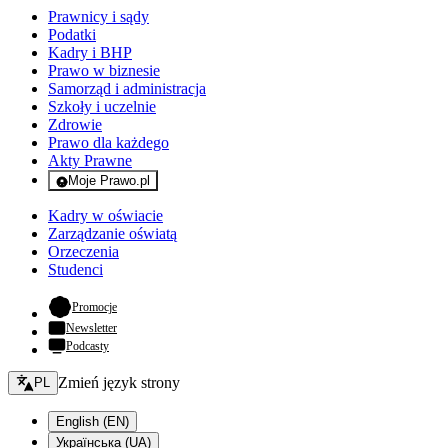
Prawnicy i sądy
Podatki
Kadry i BHP
Prawo w biznesie
Samorząd i administracja
Szkoły i uczelnie
Zdrowie
Prawo dla każdego
Akty Prawne
Moje Prawo.pl
- rejestracja i logowanie do serwisu
Kadry w oświacie
Zarządzanie oświatą
Orzeczenia
Studenci
- otwiera się w nowej karcie
Promocje
Newsletter
Podcasty
Zmień język - bieżący:
Zmień język strony
PL
English (EN)
Українська (UA)