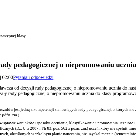
następnej klasy
rady pedagogicznej o niepromowaniu ucznia 
| 02:00
Pytania i odpowiedzi
ławcza od decyzji rady pedagogicznej o niepromowaniu ucznia do nast
ały rady pedagogicznej o niepromowaniu ucznia do klasy programowo 
czniów jest jedną z kompetencji stanowiących rady pedagogicznej, o których m
z późn. zm.).
 sprawie warunków i sposobu oceniania, klasyfikowania i promowania uczniów i 
cznych (Dz. U. z 2007 r. Nr 83, poz. 562 z późn. zm.) uczeń, który nie spełnił w
ch, określonych w szkolnym planie nauczania, nie uzyskał rocznie (semestralnie