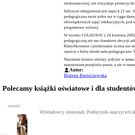
niedostatecznej, nie otrzymuje promocji d
Jedynym odstępstwem jest zapis
§ 21 ust. 1
pedagogiczna może jeden raz w ciągu dan
obowiązkowych zajęć edukacyjnych, pod wa
programowo wyższej.
W wyroku
I SA 2619/01
z 24 kwietnia 2002 
pedagogiczną nie ma charakteru decyzji adm
Klasyfikowanie i promowanie ucznia nie ma
oparciu o który działa rada pedagogiczna.
Natomiast kurator oświaty, jedynie w rama
naruszeniem przepisów prawa, a nie w ram
Autor:
Bożena Barszczewska
Polecamy książki oświatowe i dla studentó
Przejdź do: Wykładowcy doskonali. Podręcznik nauczycieli akadem
NOWOŚĆ
Wykładowcy doskonali. Podręcznik nauczycieli 