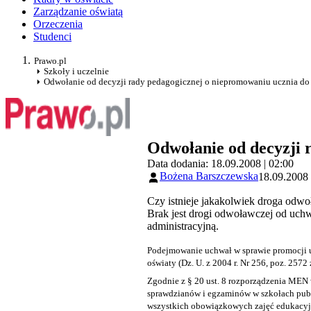
Zarządzanie oświatą
Orzeczenia
Studenci
Prawo.pl
Szkoły i uczelnie
Odwołanie od decyzji rady pedagogicznej o niepromowaniu ucznia do 
Odwołanie od decyzji 
Data dodania: 18.09.2008 | 02:00
Bożena Barszczewska
18.09.2008 
Czy istnieje jakakolwiek droga odwo
Brak jest drogi odwoławczej od uchw
administracyjną.
Podejmowanie uchwał w sprawie promocji u
oświaty (Dz. U. z 2004 r. Nr 256, poz. 2572 
Zgodnie z
§ 20 ust. 8
rozporządzenia MEN w
sprawdzianów i egzaminów w szkołach publi
wszystkich obowiązkowych zajęć edukacyjny