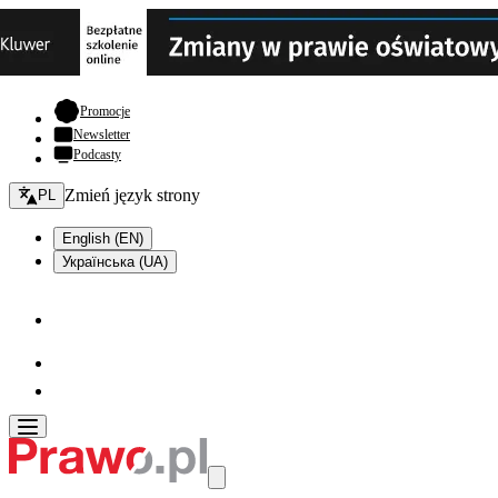
- otwiera się w nowej karcie
Promocje
Newsletter
Podcasty
Zmień język - bieżący:
Zmień język strony
PL
English (EN)
Українська (UA)