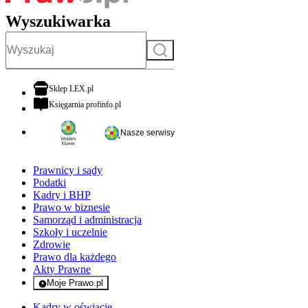
Wyszukiwarka
Szukaj
otwiera się w nowej karcie
Sklep LEX.pl
otwiera się w nowej karcie
Księgarnia profinfo.pl
Nasze serwisy
Prawnicy i sądy
Podatki
Kadry i BHP
Prawo w biznesie
Samorząd i administracja
Szkoły i uczelnie
Zdrowie
Prawo dla każdego
Akty Prawne
Moje Prawo.pl
- rejestracja i logowanie do serwisu
Kadry w oświacie