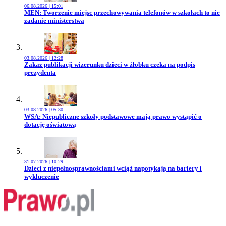
06.08.2026 | 15:01
Przejdź do artykułu:
MEN: Tworzenie miejsc przechowywania telefonów w szkołach to nie
zadanie ministerstwa
03.08.2026 | 12:28
Przejdź do artykułu:
Zakaz publikacji wizerunku dzieci w żłobku czeka na podpis
prezydenta
03.08.2026 | 05:30
Przejdź do artykułu:
WSA: Niepubliczne szkoły podstawowe mają prawo wystąpić o
dotację oświatową
31.07.2026 | 10:29
Przejdź do artykułu:
Dzieci z niepełnosprawnościami wciąż napotykają na bariery i
wykluczenie