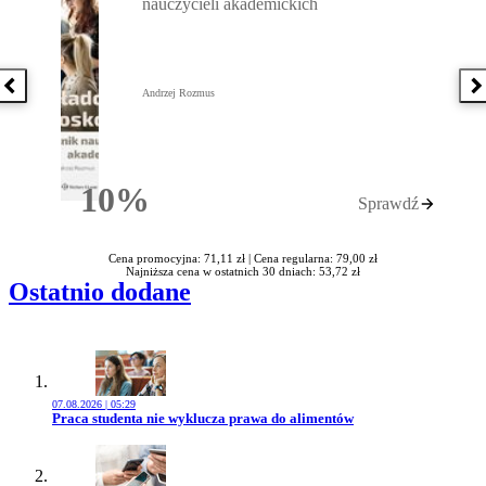
nauczycieli akademickich
Poprzednia książka
N
Andrzej Rozmus
10%
Sprawdź
Rabatu
Cena promocyjna: 71,11 zł |
Cena regularna: 79,00 zł
Najniższa cena w ostatnich 30 dniach: 53,72 zł
Ostatnio dodane
07.08.2026 | 05:29
Przejdź do artykułu:
Praca studenta nie wyklucza prawa do alimentów