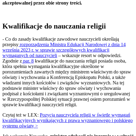
akceptowalnej przez obie strony treści.
Kwalifikacje do nauczania religii
- Co do zasady kwalifikacje zawodowe nauczycieli określają
przepisy
rozporządzenia Ministra Edukacji Narodowej z dnia 14
września 2023 r. w sprawie szczegółowych kwalifikacji
wymaganych od nauczycieli
– wskazuje resort w odpowiedzi.
Zgodnie z
par. 8
kwalifikacje do nauczania religii posiada osoba,
która spełnia wymagania kwalifikacyjne określone w
porozumieniach zawartych między ministrem właściwym do spraw
oświaty i wychowania a Konferencją Episkopatu Polski, a także
władzami innych kościołów i związków wyznaniowych. Na tej
podstawie minister właściwy do spraw oświaty i wychowania
podpisał z kościołami i związkami wyznaniowymi o uregulowanej
w Rzeczypospolitej Polskiej sytuacji prawnej osiem porozumień w
sprawie kwalifikacji nauczycieli religii.
Czytaj też w LEX:
Pozycja nauczyciela religii w świetle wymagań
kwalifikacyjnych wynikających z prawa wyznaniowego i polskiego
systemu oświaty >