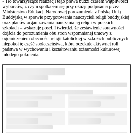
- Tło towarzyszące realizacji tego prawa budzi czasem wątpliwości
wyborców, z czym spotkałem się przy okazji podpisania przez
Ministerstwo Edukacji Narodowej porozumienia z Polską Unią
Buddyjską w sprawie przygotowania nauczycieli religii buddyjskiej
oraz planów organizowania nauczania tej religii w polskich
szkołach – wskazuje poseł. I twierdzi, że zestawienie sprawności
dojścia do porozumienia obu stron wspomnianej umowy z
ograniczeniem obecności religii katolickiej w szkołach publicznych
niepokoi tę część społeczeństwa, która oczekuje aktywnej roli
państwa w wychowaniu i kształtowaniu tożsamości kulturowej
młodego pokolenia.