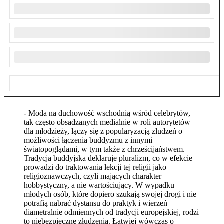
- Moda na duchowość wschodnią wśród celebrytów,
tak często obsadzanych medialnie w roli autorytetów
dla młodzieży, łączy się z popularyzacją złudzeń o
możliwości łączenia buddyzmu z innymi
światopoglądami, w tym także z chrześcijaństwem.
Tradycja buddyjska deklaruje pluralizm, co w efekcie
prowadzi do traktowania lekcji tej religii jako
religioznawczych, czyli mających charakter
hobbystyczny, a nie wartościujący. W wypadku
młodych osób, które dopiero szukają swojej drogi i nie
potrafią nabrać dystansu do praktyk i wierzeń
diametralnie odmiennych od tradycji europejskiej, rodzi
to niebezpieczne złudzenia. Łatwiej wówczas o