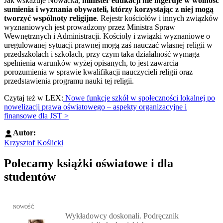
Jak wskazuje Nowacka,
minister edukacji nie ingeruje w wolność
sumienia i wyznania obywateli, którzy korzystając z niej mogą
tworzyć wspólnoty religijne
. Rejestr kościołów i innych związków
wyznaniowych jest prowadzony przez Ministra Spraw
Wewnętrznych i Administracji. Kościoły i związki wyznaniowe o
uregulowanej sytuacji prawnej mogą zaś nauczać własnej religii w
przedszkolach i szkołach, przy czym taka działalność wymaga
spełnienia warunków wyżej opisanych, to jest zawarcia
porozumienia w sprawie kwalifikacji nauczycieli religii oraz
przedstawienia programu nauki tej religii.
Czytaj też w LEX:
Nowe funkcje szkół w społeczności lokalnej po
nowelizacji prawa oświatowego – aspekty organizacyjne i
finansowe dla JST >
Autor:
Krzysztof Koślicki
Polecamy książki oświatowe i dla
studentów
Przejdź do: Wykładowcy doskonali. Podręcznik nauczycieli akadem
NOWOŚĆ
Wykładowcy doskonali. Podręcznik