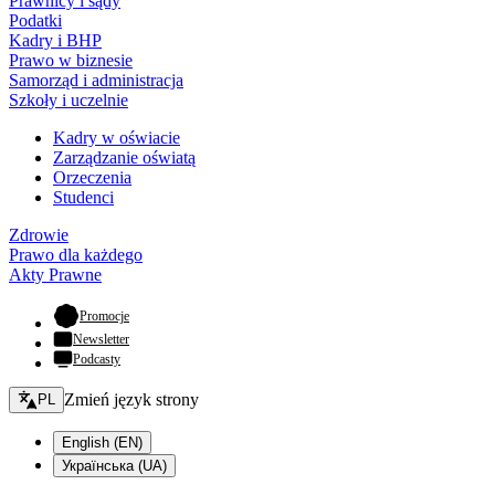
Prawnicy i sądy
Podatki
Kadry i BHP
Prawo w biznesie
Samorząd i administracja
Szkoły i uczelnie
Kadry w oświacie
Zarządzanie oświatą
Orzeczenia
Studenci
Zdrowie
Prawo dla każdego
Akty Prawne
- otwiera się w nowej karcie
Promocje
Newsletter
Podcasty
Zmień język - bieżący:
Zmień język strony
PL
English (EN)
Українська (UA)