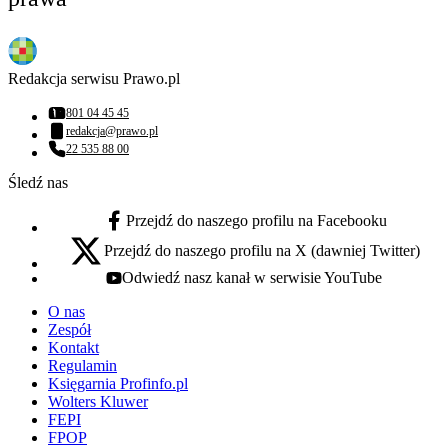
Redakcja serwisu Prawo.pl
801 04 45 45
Numer telefonu:
redakcja@prawo.pl
Adres email:
22 535 88 00
Numer telefonu:
Śledź nas
Przejdź do naszego profilu na Facebooku
facebook - otwiera się w nowej karcie
Przejdź do naszego profilu na X (dawniej Twitter)
x - otwiera się w nowej karcie
Odwiedź nasz kanał w serwisie YouTube
youtube - otwiera się w nowej karcie
O nas
Zespół
Kontakt
Regulamin
Księgarnia Profinfo.pl
Wolters Kluwer
FEPI
FPOP