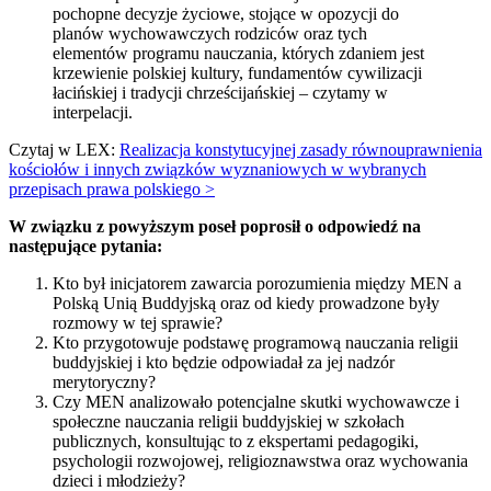
pochopne decyzje życiowe, stojące w opozycji do
planów wychowawczych rodziców oraz tych
elementów programu nauczania, których zdaniem jest
krzewienie polskiej kultury, fundamentów cywilizacji
łacińskiej i tradycji chrześcijańskiej – czytamy w
interpelacji.
Czytaj w LEX:
Realizacja konstytucyjnej zasady równouprawnienia
kościołów i innych związków wyznaniowych w wybranych
przepisach prawa polskiego >
W związku z powyższym poseł poprosił o odpowiedź na
następujące pytania:
Kto był inicjatorem zawarcia porozumienia między MEN a
Polską Unią Buddyjską oraz od kiedy prowadzone były
rozmowy w tej sprawie?
Kto przygotowuje podstawę programową nauczania religii
buddyjskiej i kto będzie odpowiadał za jej nadzór
merytoryczny?
Czy MEN analizowało potencjalne skutki wychowawcze i
społeczne nauczania religii buddyjskiej w szkołach
publicznych, konsultując to z ekspertami pedagogiki,
psychologii rozwojowej, religioznawstwa oraz wychowania
dzieci i młodzieży?