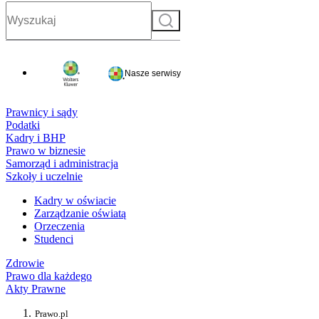
Szukaj
Nasze serwisy
Prawnicy i sądy
Podatki
Kadry i BHP
Prawo w biznesie
Samorząd i administracja
Szkoły i uczelnie
Kadry w oświacie
Zarządzanie oświatą
Orzeczenia
Studenci
Zdrowie
Prawo dla każdego
Akty Prawne
Prawo.pl