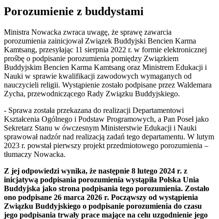
Porozumienie z buddystami
Ministra Nowacka zwraca uwagę, że sprawę zawarcia
porozumienia zainicjował Związek Buddyjski Bencien Karma
Kamtsang, przesyłając 11 sierpnia 2022 r. w formie elektronicznej
prośbę o podpisanie porozumienia pomiędzy Związkiem
Buddyjskim Bencien Karma Kamtsang oraz Ministrem Edukacji i
Nauki w sprawie kwalifikacji zawodowych wymaganych od
nauczycieli religii. Wystąpienie zostało podpisane przez Waldemara
Zycha, przewodniczącego Rady Związku Buddyjskiego.
- Sprawa została przekazana do realizacji Departamentowi
Kształcenia Ogólnego i Podstaw Programowych, a Pan Poseł jako
Sekretarz Stanu w ówczesnym Ministerstwie Edukacji i Nauki
sprawował nadzór nad realizacją zadań tego departamentu. W lutym
2023 r. powstał pierwszy projekt przedmiotowego porozumienia –
tłumaczy Nowacka.
Z jej odpowiedzi wynika, że następnie 8 lutego 2024 r. z
inicjatywą podpisania porozumienia wystąpiła Polska Unia
Buddyjska jako strona podpisania tego porozumienia. Zostało
ono podpisane 26 marca 2026 r. Począwszy od wystąpienia
Związku Buddyjskiego o podpisanie porozumienia do czasu
jego podpisania trwały prace mające na celu uzgodnienie jego