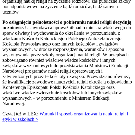
organizują naukę religii na życzenie rodziców, zaś publiczne szkoły
ponadpodstawowe na życzenie bądź rodziców, bądź samych
uczniów.
Po osiągnięciu pełnoletności o pobieraniu nauki religii decydują
uczniowie.
Ustawodawca upoważnił nadto ministra właściwego do
spraw oświaty i wychowania do określenia w porozumieniu z
władzami Kościoła Katolickiego i Polskiego Autokefalicznego
Kościoła Prawosławnego oraz innych kościołów i związków
wyznaniowych, w drodze rozporządzenia, warunków i sposobu
wykonywania przez szkoły organizacji nauki religii. W przepisach
zobowiązano również właściwe władze kościołów i innych
związków wyznaniowych do przedstawiania Ministrowi Edukacji
Narodowej programów nauki religii opracowanych i
zatwierdzonych przez te kościoły i związki. Przewidziano również,
że kwalifikacje zawodowe nauczycieli religii określają odpowiednio
Konferencja Episkopatu Polski Kościoła Katolickiego oraz
właściwe władze zwierzchnie kościołów lub innych związków
wyznaniowych – w porozumieniu z Ministrem Edukacji
Narodowej.
Czytaj też w LEX:
Warunki i sposób organizowania nauki religii i
etyki w szkołach >