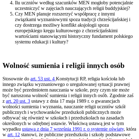
Ilu uczniów według szacunków MEN mogłoby potencjalnie
uczestniczyć w zajęciach nauczających religii buddyjskiej?
Czy MEN planuje rozszerzyć współpracę z innymi
związkami wyznaniowymi spoza tradycji chrześcijańskiej i
czy dostrzega możliwy konflikt aksjologii spoza
europejskiego kręgu kulturowego z chrześcijańskimi
wartościami stanowiącymi historyczny fundament polskiego
systemu edukacji i kultury?
Wolność sumienia i religii innych osób
Stosownie do
art. 53 ust. 4
Konstytucji RP, religia kościoła lub
innego związku wyznaniowego o uregulowanej sytuacji prawnej
może być przedmiotem nauczania w szkole, przy czym nie może
być naruszona wolność sumienia i religii innych osób. Zgodnie zaś
z
art. 20 ust. 3
ustawy z dnia 17 maja 1989 r. o gwarancjach
wolności sumienia i wyznania, nauczanie religii uczniów szkół
publicznych i wychowanków przedszkoli publicznych może
odbywać się również w szkołach i przedszkolach na zasadach
określonych w odrębnej ustawie. Właściwą ustawą jest w tym
wypadku
ustawa z dnia 7 września 1991 r. o systemie oświaty
, która
w
art. 12
stanowi, że publiczne przedszkola i szkoły podstawowe