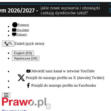
- otwiera się w nowej karcie
Promocje
Newsletter
Podcasty
Zmień język - bieżący:
Zmień język strony
PL
English (EN)
Українська (UA)
Odwiedź nasz kanał w serwisie YouTube
Youtube - otwiera się w nowej karcie
Przejdź do naszego profilu na X (dawniej Twitter)
X - otwiera się w nowej karcie
Przejdź do naszego profilu na Facebooku
Facebook - otwiera się w nowej karcie