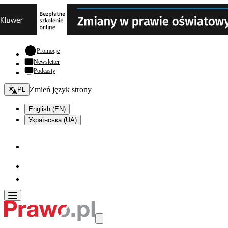
- otwiera się w nowej karcie
Promocje
Newsletter
Podcasty
Zmień język - bieżący:
Zmień język strony
PL
English (EN)
Українська (UA)