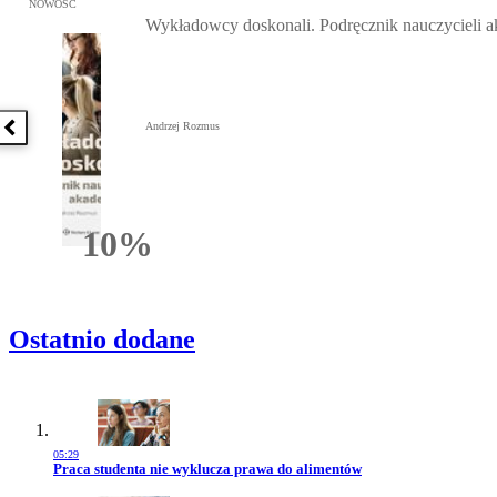
Przejdź do: Wykładowcy doskonali. Podręcznik nauczycieli akadem
NOWOŚĆ
Wykładowcy doskonali. Podręcznik nauczycieli 
Andrzej Rozmus
Poprzednia książka
10%
Rabatu
Ostatnio dodane
05:29
Przejdź do artykułu:
Praca studenta nie wyklucza prawa do alimentów