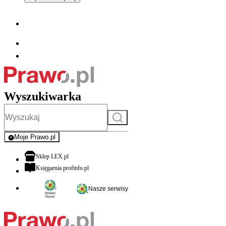
Wyszukiwarka
Szukaj
Moje Prawo.pl
- rejestracja i logowanie do serwisu
otwiera się w nowej karcie
Sklep LEX.pl
otwiera się w nowej karcie
Księgarnia profinfo.pl
Nasze serwisy