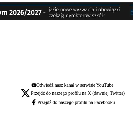
Odwiedź nasz kanał w serwisie YouTube
Youtube - otwiera się w nowej karcie
Przejdź do naszego profilu na X (dawniej Twitter)
X - otwiera się w nowej karcie
Przejdź do naszego profilu na Facebooku
Facebook - otwiera się w nowej karcie