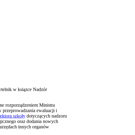
ytelnik w ksiązce Nadzór
one rozporządzeniem Ministra
 przeprowadzania ewaluacji i
ektora szkoły
dotyczących nadzoru
ogicznego oraz dodania nowych
 urzędach innych organów