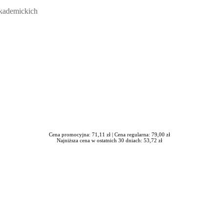
ickich, Andrzej Rozmus - otwiera się w nowym oknie
akademickich
Cena promocyjna: 71,11 zł |
Cena regularna: 79,00 zł
Najniższa cena w ostatnich 30 dniach: 53,72 zł