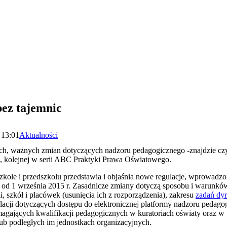
ez tajemnic
 13:01
Aktualności
ich, ważnych zmian dotyczących nadzoru pedagogicznego -znajdzie cz
u, kolejnej w serii ABC Praktyki Prawa Oświatowego.
kole i przedszkolu przedstawia i objaśnia nowe regulacje, wprowadz
d 1 września 2015 r. Zasadnicze zmiany dotyczą sposobu i warunków
 szkół i placówek (usunięcia ich z rozporządzenia), zakresu
zadań dyr
acji dotyczących dostępu do elektronicznej platformy nadzoru pedag
gających kwalifikacji pedagogicznych w kuratoriach oświaty oraz w
ub podległych im jednostkach organizacyjnych.