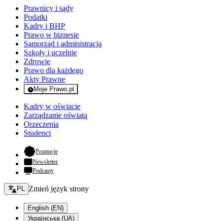
Prawnicy i sądy
Podatki
Kadry i BHP
Prawo w biznesie
Samorząd i administracja
Szkoły i uczelnie
Zdrowie
Prawo dla każdego
Akty Prawne
Moje Prawo.pl
- rejestracja i logowanie do serwisu
Kadry w oświacie
Zarządzanie oświatą
Orzeczenia
Studenci
- otwiera się w nowej karcie
Promocje
Newsletter
Podcasty
Zmień język - bieżący:
Zmień język strony
PL
English (EN)
Українська (UA)