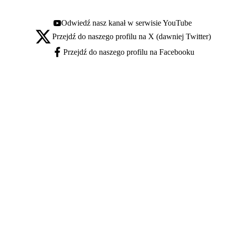
Odwiedź nasz kanał w serwisie YouTube
Youtube - otwiera się w nowej karcie
Przejdź do naszego profilu na X (dawniej Twitter)
X - otwiera się w nowej karcie
Przejdź do naszego profilu na Facebooku
Facebook - otwiera się w nowej karcie