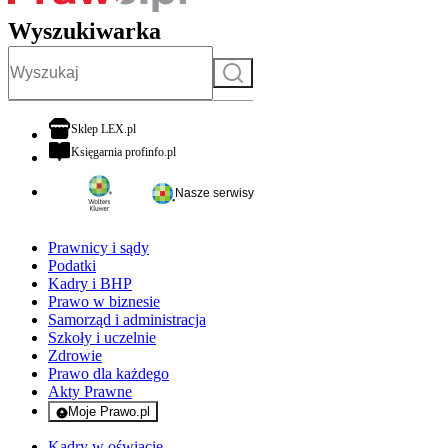
Wyszukiwarka
Szukaj
otwiera się w nowej karcie
Sklep LEX.pl
otwiera się w nowej karcie
Księgarnia profinfo.pl
Nasze serwisy
Prawnicy i sądy
Podatki
Kadry i BHP
Prawo w biznesie
Samorząd i administracja
Szkoły i uczelnie
Zdrowie
Prawo dla każdego
Akty Prawne
Moje Prawo.pl
- rejestracja i logowanie do serwisu
Kadry w oświacie