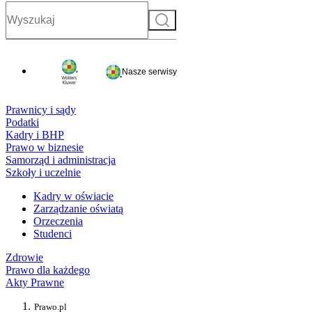
Szukaj
Nasze serwisy
Prawnicy i sądy
Podatki
Kadry i BHP
Prawo w biznesie
Samorząd i administracja
Szkoły i uczelnie
Kadry w oświacie
Zarządzanie oświatą
Orzeczenia
Studenci
Zdrowie
Prawo dla każdego
Akty Prawne
Prawo.pl