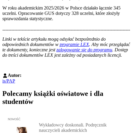
W roku akademickim 2025/2026 w Polsce działało łącznie 345
uczelni. Opracowanie GUS dotyczy 328 uczelni, które złożyły
sprawozdania statystyczne.
--------------------------------------------------------------------------------------
--------------------------------------------------------
Linki w tekście artykułu mogą odsyłać bezpośrednio do
odpowiednich dokumentów w
programie LEX
. Aby móc przeglądać
te dokumenty, konieczne jest
zalogowanie się do programu
. Dostęp
do treści dokumentów LEX jest zależny od posiadanych licencji.
Autor:
is/PAP
Polecamy książki oświatowe i dla
studentów
Przejdź do: Wykładowcy doskonali. Podręcznik nauczycieli akadem
NOWOŚĆ
Wykładowcy doskonali. Podręcznik
nauczycieli akademickich