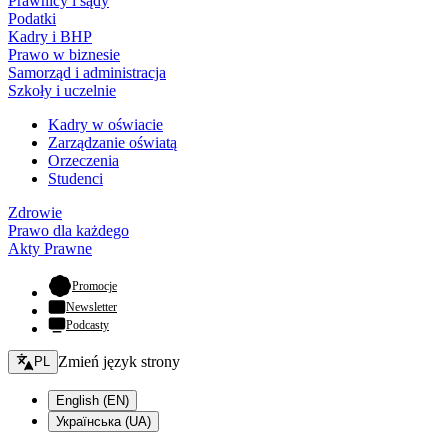
Prawnicy i sądy
Podatki
Kadry i BHP
Prawo w biznesie
Samorząd i administracja
Szkoły i uczelnie
Kadry w oświacie
Zarządzanie oświatą
Orzeczenia
Studenci
Zdrowie
Prawo dla każdego
Akty Prawne
- otwiera się w nowej karcie
Promocje
Newsletter
Podcasty
Zmień język - bieżący:
Zmień język strony
PL
English (EN)
Українська (UA)