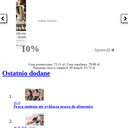
Poprzednia książka
N
Andrzej Rozmus
10%
Sprawdź
Rabatu
Cena promocyjna: 71,11 zł |
Cena regularna: 79,00 zł
Najniższa cena w ostatnich 30 dniach: 53,72 zł
Ostatnio dodane
05:29
Przejdź do artykułu:
Praca studenta nie wyklucza prawa do alimentów
06.08.2026 | 15:01