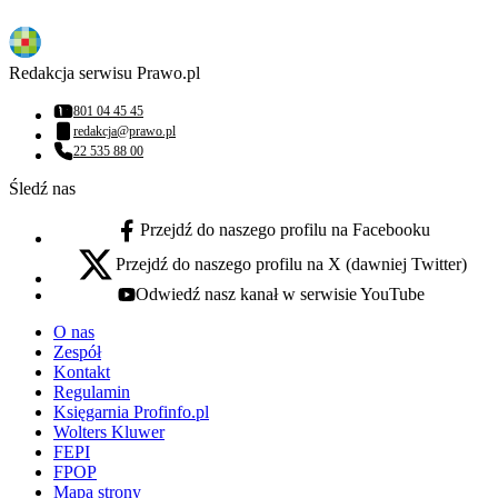
Redakcja serwisu Prawo.pl
801 04 45 45
Numer telefonu:
redakcja@prawo.pl
Adres email:
22 535 88 00
Numer telefonu:
Śledź nas
Przejdź do naszego profilu na Facebooku
facebook - otwiera się w nowej karcie
Przejdź do naszego profilu na X (dawniej Twitter)
x - otwiera się w nowej karcie
Odwiedź nasz kanał w serwisie YouTube
youtube - otwiera się w nowej karcie
O nas
Zespół
Kontakt
Regulamin
Księgarnia Profinfo.pl
Wolters Kluwer
FEPI
FPOP
Mapa strony