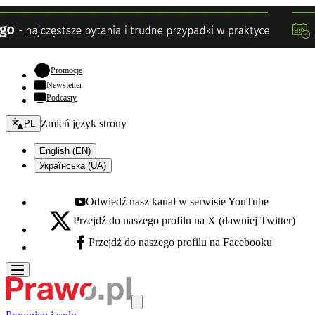
- otwiera się w nowej karcie
Promocje
Newsletter
Podcasty
Zmień język - bieżący:
Zmień język strony
PL
English (EN)
Українська (UA)
Odwiedź nasz kanał w serwisie YouTube
Youtube - otwiera się w nowej karcie
Przejdź do naszego profilu na X (dawniej Twitter)
X - otwiera się w nowej karcie
Przejdź do naszego profilu na Facebooku
Facebook - otwiera się w nowej karcie