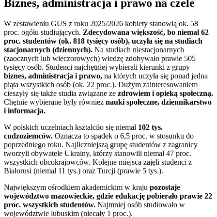
Biznes, administracja i prawo na czele
W zestawieniu GUS z roku 2025/2026 kobiety stanowią ok. 58
proc. ogółu studiujących.
Zdecydowana większość, bo niemal 62
proc. studentów (ok. 818 tysięcy osób), uczyła się na studiach
stacjonarnych (dziennych).
Na studiach niestacjonarnych
(zaocznych lub wieczorowych) wiedzę zdobywało prawie 505
tysięcy osób. Studenci najchętniej wybierali kierunki z grupy
biznes, administracja i prawo,
na których uczyła się ponad jedna
piąta wszystkich osób (ok. 22 proc.). Dużym zainteresowaniem
cieszyły się także studia związane ze
zdrowiem i opieką społeczną.
Chętnie wybierane były również
nauki społeczne, dziennikarstwo
i informacja.
W polskich uczelniach kształciło się niemal
102 tys.
cudzoziemców.
Oznacza to spadek o 6,5 proc. w stosunku do
poprzedniego roku. Najliczniejszą grupę studentów z zagranicy
tworzyli obywatele Ukrainy, którzy stanowili niemal 47 proc.
wszystkich obcokrajowców. Kolejne miejsca zajęli studenci z
Białorusi (niemal 11 tys.) oraz Turcji (prawie 5 tys.).
Największym ośrodkiem akademickim w kraju
pozostaje
województwo mazowieckie, gdzie edukację pobierało prawie 22
proc. wszystkich studentów.
Najmniej osób studiowało w
województwie lubuskim (niecały 1 proc.).