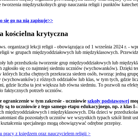
worzenia międzyszkolnych grup nauczania religii i punktów kateche
ko się go na nią zapisuje>>
a kościelna krytyczna
s. organizacji lekcji religii - obowiązująca od 1 września 2024 r. - w
 religii w grupach międzyoddziałowych lub międzyklasowych. Przewid
koły lub przedszkola tworzenie grup międzyoddziałowych lub międz
ch zgłosiło się co najmniej siedmiu uczniów (wychowanków). Dzięki te
 których liczba chętnych przekracza siedem osób, tworząc jedną grup
(wychowanków) z różnych oddziałów lub klas, w tym tych, gdzie liczba
mi, gdzie liczba ta jest większa lub równa siedmiu. To pozwoli na ef
do faktycznych potrzeb uczniów.
ograniczenie w tym zakresie - uczniowie
szkoły podstawowej
mog
 są to uczniowie z tego samego etapu edukacyjnego, np. z klas I–
h międzyoddziałowych i międzyklasowych. Dla dzieci w przedszkolach
atomiast dla pozostałych uczniów we wszystkich typach szkół limit us
e kształcenia specjalnego mogą obowiązywać odrębne przepisy.
 pracy z księdzem oraz nauczycielem religii >