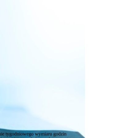
enie tygodniowego wymiaru godzin