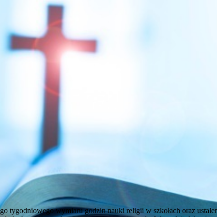
ego tygodniowego wymiaru godzin nauki religii w szkołach oraz ustal