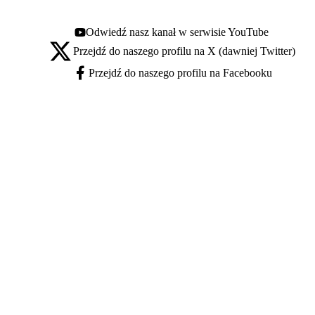
Odwiedź nasz kanał w serwisie YouTube
Youtube - otwiera się w nowej karcie
Przejdź do naszego profilu na X (dawniej Twitter)
X - otwiera się w nowej karcie
Przejdź do naszego profilu na Facebooku
Facebook - otwiera się w nowej karcie