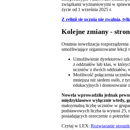
związkami wyznaniowymi w sprawie t
życie od 1 września 2025 r.
Z religii się ucznia nie zwalnia, tyl
Kolejne zmiany - stron
Ostatnia nowelizacja rozporządzenia w
umożliwiające organizowanie lekcji
Umożliwienie dyrektorowi sz
z oddziałów lub klas, w który
uczniów z dwóch oddziałów, w
Możliwość połączenia uczniów 
mniejsza niż siedem osób, z ty
edukacyjnych i dostosowanie 
Nowela wprowadziła jednak pewne 
międzyklasowe wyłącznie wtedy, gdy
maksymalną liczbę uczniów w grupac
podstawowych liczba ta wynosi 25, n
posiadających orzeczenie o potrzebi
Czytaj w LEX:
Rozwiązanie stosunku