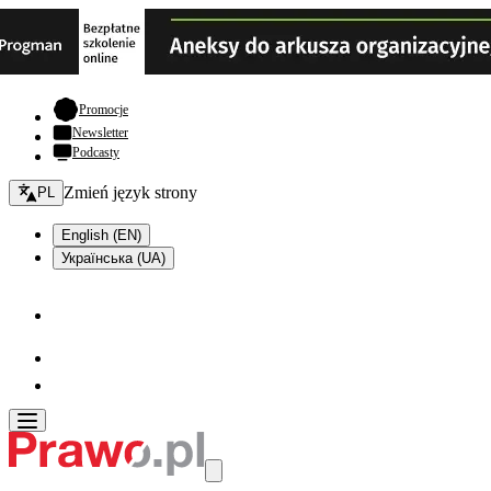
- otwiera się w nowej karcie
Promocje
Newsletter
Podcasty
Zmień język - bieżący:
Zmień język strony
PL
English (EN)
Українська (UA)