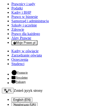
Prawnicy i sądy
Podatki
Kadry i BHP
Prawo w biznesie
Samorząd i administracja
Szkoły i uczelnie
Zdrowie
Prawo dla każdego
Akty Prawne
Moje Prawo.pl
- rejestracja i logowanie do serwisu
Kadry w oświacie
Zarządzanie oświatą
Orzeczenia
Studenci
- otwiera się w nowej karcie
Promocje
Newsletter
Podcasty
Zmień język - bieżący:
Zmień język strony
PL
English (EN)
Українська (UA)