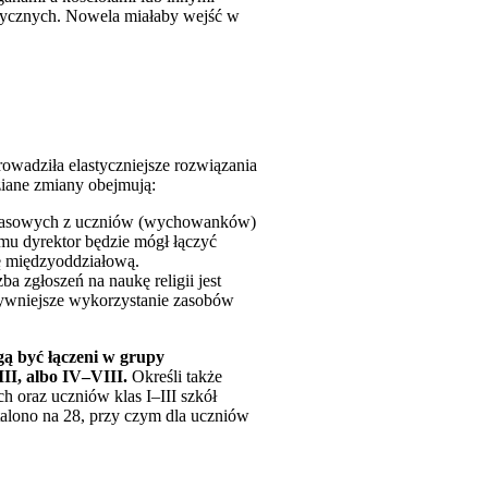
tycznych. Nowela miałaby wejść w
prowadziła elastyczniejsze rozwiązania
ziane zmiany obejmują:
yklasowych z uczniów (wychowanków)
mu dyrektor będzie mógł łączyć
ę międzyoddziałową.
 zgłoszeń na naukę religii jest
ektywniejsze wykorzystanie zasobów
ą być łączeni w grupy
III, albo IV–VIII.
Określi także
 oraz uczniów klas I–III szkół
talono na 28, przy czym dla uczniów