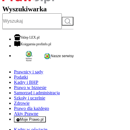
Wyszukiwarka
Szukaj
otwiera się w nowej karcie
Sklep LEX.pl
otwiera się w nowej karcie
Księgarnia profinfo.pl
Nasze serwisy
Prawnicy i sądy
Podatki
Kadry i BHP
Prawo w biznesie
Samorząd i administracja
Szkoły i uczelnie
Zdrowie
Prawo dla każdego
Akty Prawne
Moje Prawo.pl
- rejestracja i logowanie do serwisu
Kadry w oświacie