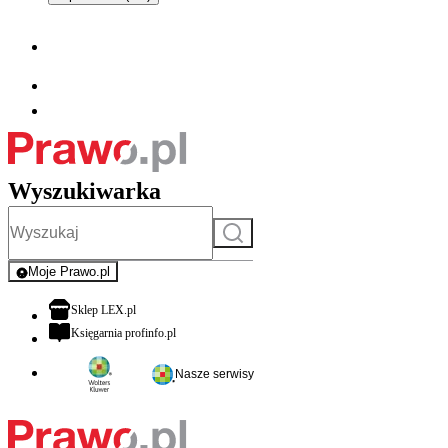
Wyszukiwarka
Szukaj
Moje Prawo.pl
- rejestracja i logowanie do serwisu
otwiera się w nowej karcie
Sklep LEX.pl
otwiera się w nowej karcie
Księgarnia profinfo.pl
Nasze serwisy