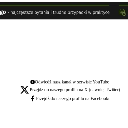
Odwiedź nasz kanał w serwisie YouTube
Youtube - otwiera się w nowej karcie
Przejdź do naszego profilu na X (dawniej Twitter)
X - otwiera się w nowej karcie
Przejdź do naszego profilu na Facebooku
Facebook - otwiera się w nowej karcie