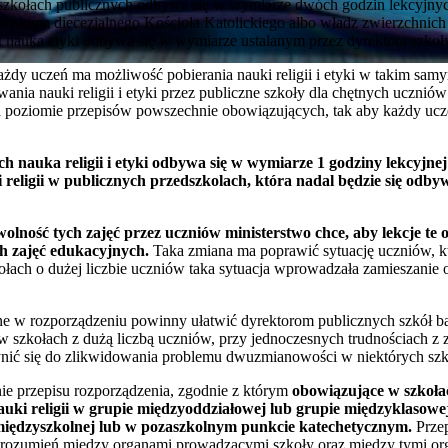
 w szkołach publicznych odbywa się w wymiarze dwóch godzin lekcyjn
 biskupa diecezjalnego Kościoła Katolickiego albo władz zwierzchnich
auka etyki odbywa się w wymiarze ustalanym przez dyrektora szkoł
ażdy uczeń ma możliwość pobierania nauki religii i etyki w takim sam
ania nauki religii i etyki przez publiczne szkoły dla chętnych uczniów 
a poziomie przepisów powszechnie obowiązujących, tak aby każdy uc
h nauka religii i etyki odbywa się w wymiarze 1 godziny lekcyjne
 religii w publicznych przedszkolach, która nadal będzie się odb
lność tych zajęć przez uczniów ministerstwo chce, aby lekcje te
h zajęć edukacyjnych.
Taka zmiana ma poprawić sytuację uczniów, któ
łach o dużej liczbie uczniów taka sytuacja wprowadzała zamieszanie o
e w rozporządzeniu powinny ułatwić dyrektorom publicznych szkół ba
ci w szkołach z dużą liczbą uczniów, przy jednoczesnych trudnościach
zynić się do zlikwidowania problemu dwuzmianowości w niektórych szk
e przepisu rozporządzenia, zgodnie z którym
obowiązujące w szkołac
auki religii w grupie międzyoddziałowej lub grupie międzyklasow
e międzyszkolnej lub w pozaszkolnym punkcie katechetycznym.
Przep
 porozumień między organami prowadzącymi szkoły oraz między tymi or