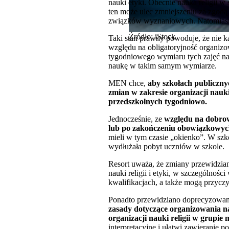
nauki etyki. Obecnie nauka religii
ten może ulec zmniejszeniu za zgodą
związków wyznaniowych. Natomiast n
Źródło: iStock
Taki stan prawny powoduje, że nie k
względu na obligatoryjność organizow
tygodniowego wymiaru tych zajęć n
naukę w takim samym wymiarze.
MEN chce,
aby szkołach publicznyc
zmian w zakresie organizacji nauki
przedszkolnych tygodniowo.
Jednocześnie, ze
względu na dobrowo
lub po zakończeniu obowiązkowyc
mieli w tym czasie „okienko”. W szko
wydłużała pobyt uczniów w szkole.
Resort uważa, że zmiany przewidzian
nauki religii i etyki, w szczególnoś
kwalifikacjach, a także mogą przyc
Ponadto przewidziano doprecyzowani
zasady dotyczące organizowania n
organizacji nauki religii w grupi
interpretacyjne i ułatwi zawieranie