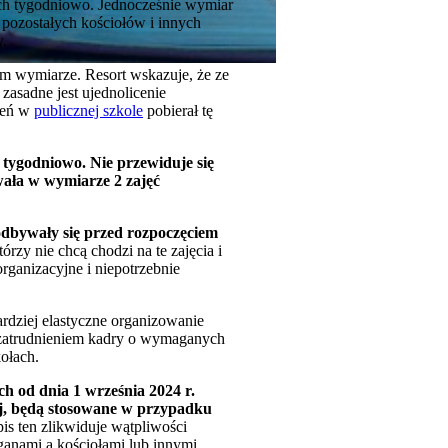
ych tygodniowo. Jednocześnie wymiar
 pozostałych kościołów i innych
y.
ym wymiarze. Resort wskazuje, że ze
zasadne jest ujednolicenie
zeń w
publicznej szkole
pobierał tę
j tygodniowo. Nie przewiduje się
ywała w wymiarze 2 zajęć
 odbywały się przed rozpoczęciem
rzy nie chcą chodzi na te zajęcia i
rganizacyjne i niepotrzebnie
rdziej elastyczne organizowanie
 z zatrudnieniem kadry o wymaganych
ołach.
h od dnia 1 września 2024 r.
ej, będą stosowane w przypadku
is ten zlikwiduje wątpliwości
ganami a kościołami lub innymi