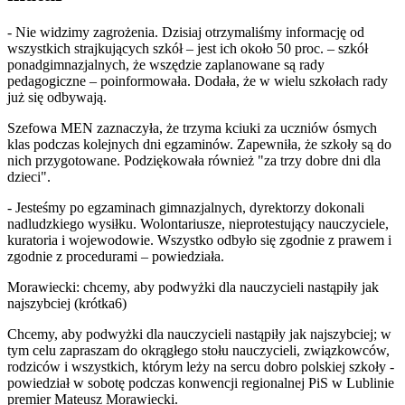
- Nie widzimy zagrożenia. Dzisiaj otrzymaliśmy informację od
wszystkich strajkujących szkół – jest ich około 50 proc. – szkół
ponadgimnazjalnych, że wszędzie zaplanowane są rady
pedagogiczne – poinformowała. Dodała, że w wielu szkołach rady
już się odbywają.
Szefowa MEN zaznaczyła, że trzyma kciuki za uczniów ósmych
klas podczas kolejnych dni egzaminów. Zapewniła, że szkoły są do
nich przygotowane. Podziękowała również "za trzy dobre dni dla
dzieci".
- Jesteśmy po egzaminach gimnazjalnych, dyrektorzy dokonali
nadludzkiego wysiłku. Wolontariusze, nieprotestujący nauczyciele,
kuratoria i wojewodowie. Wszystko odbyło się zgodnie z prawem i
zgodnie z procedurami – powiedziała.
Morawiecki: chcemy, aby podwyżki dla nauczycieli nastąpiły jak
najszybciej (krótka6)
Chcemy, aby podwyżki dla nauczycieli nastąpiły jak najszybciej; w
tym celu zapraszam do okrągłego stołu nauczycieli, związkowców,
rodziców i wszystkich, którym leży na sercu dobro polskiej szkoły -
powiedział w sobotę podczas konwencji regionalnej PiS w Lublinie
premier Mateusz Morawiecki.