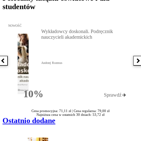
studentów
Przejdź do: Wykładowcy doskonali. Podręcznik nauczycieli akadem
NOWOŚĆ
Wykładowcy doskonali. Podręcznik
nauczycieli akademickich
Poprzednia książka
N
Andrzej Rozmus
10%
Sprawdź
Rabatu
Cena promocyjna: 71,11 zł |
Cena regularna: 79,00 zł
Najniższa cena w ostatnich 30 dniach: 53,72 zł
Ostatnio dodane