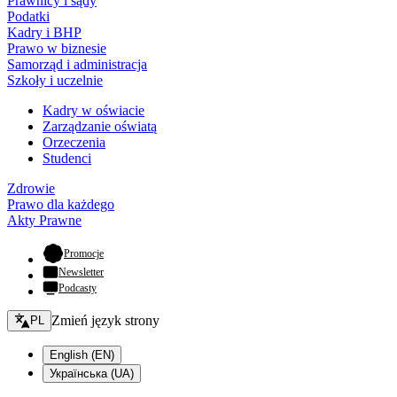
Prawnicy i sądy
Podatki
Kadry i BHP
Prawo w biznesie
Samorząd i administracja
Szkoły i uczelnie
Kadry w oświacie
Zarządzanie oświatą
Orzeczenia
Studenci
Zdrowie
Prawo dla każdego
Akty Prawne
- otwiera się w nowej karcie
Promocje
Newsletter
Podcasty
Zmień język - bieżący:
Zmień język strony
PL
English (EN)
Українська (UA)