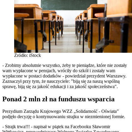
Źródło: iStock
- Zrobimy absolutnie wszystko, żeby te pieniądze, które nie zostały
wam wypłacone w pensjach, wróciły do szkół i zostały wam
wypłacone w postaci dodatków - powiedział prezydent Warszawy.
Zaznaczył przy tym, że nauczyciele: "biją się za naszą wspólną
sprawę, biją się za jakość edukacji i za jakość społeczeństwa".
Ponad 2 mln zł na funduszu wsparcia
Prezydium Zarządu Krajowego WZZ „Solidarność - Oświata”
podjęło decyzję o kontynuowaniu strajku w niezmienionej formie.
- Strajk trwa!!! - napisał w piątek na Facebooku Sławomir
Wittkowicz, przewodniczący Wolnego Związku Zawodowego