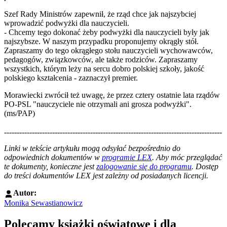
Szef Rady Ministrów zapewnił, że rząd chce jak najszybciej
wprowadzić podwyżki dla nauczycieli.
- Chcemy tego dokonać żeby podwyżki dla nauczycieli były jak
najszybsze. W naszym przypadku proponujemy okrągły stół.
Zapraszamy do tego okrągłego stołu nauczycieli wychowawców,
pedagogów, związkowców, ale także rodziców. Zapraszamy
wszystkich, którym leży na sercu dobro polskiej szkoły, jakość
polskiego kształcenia - zaznaczył premier.
Morawiecki zwrócił też uwagę, że przez cztery ostatnie lata rządów
PO-PSL "nauczyciele nie otrzymali ani grosza podwyżki".
(ms/PAP)
--------------------------------------------------------------------------------------
--------------------------------------------------------
Linki w tekście artykułu mogą odsyłać bezpośrednio do
odpowiednich dokumentów w
programie LEX
. Aby móc przeglądać
te dokumenty, konieczne jest
zalogowanie się do programu
. Dostęp
do treści dokumentów LEX jest zależny od posiadanych licencji.
Autor:
Monika Sewastianowicz
Polecamy książki oświatowe i dla