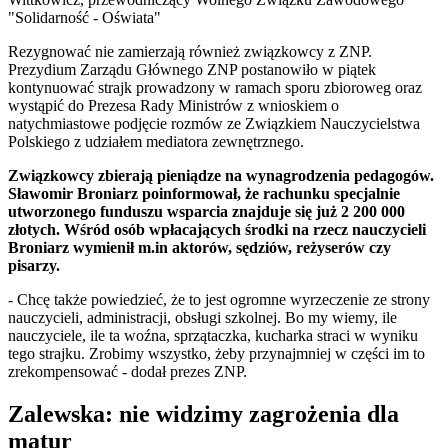
"Solidarność - Oświata"
Rezygnować nie zamierzają również związkowcy z ZNP.
Prezydium Zarządu Głównego ZNP postanowiło w piątek
kontynuować strajk prowadzony w ramach sporu zbioroweg oraz
wystąpić do Prezesa Rady Ministrów z wnioskiem o
natychmiastowe podjęcie rozmów ze Związkiem Nauczycielstwa
Polskiego z udziałem mediatora zewnętrznego.
Związkowcy zbierają pieniądze na wynagrodzenia pedagogów.
Sławomir Broniarz poinformował, że rachunku specjalnie
utworzonego funduszu wsparcia znajduje się już 2 200 000
złotych. Wśród osób wpłacających środki na rzecz nauczycieli
Broniarz wymienił m.in aktorów, sędziów, reżyserów czy
pisarzy.
- Chcę także powiedzieć, że to jest ogromne wyrzeczenie ze strony
nauczycieli, administracji, obsługi szkolnej. Bo my wiemy, ile
nauczyciele, ile ta woźna, sprzątaczka, kucharka straci w wyniku
tego strajku. Zrobimy wszystko, żeby przynajmniej w części im to
zrekompensować - dodał prezes ZNP.
Zalewska: nie widzimy zagrożenia dla
matur