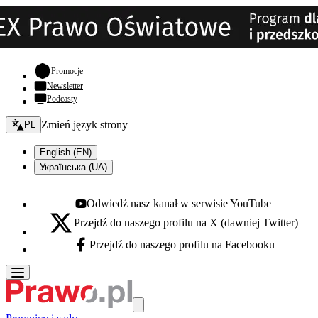
- otwiera się w nowej karcie
Promocje
Newsletter
Podcasty
Zmień język - bieżący:
Zmień język strony
PL
English (EN)
Українська (UA)
Odwiedź nasz kanał w serwisie YouTube
Youtube - otwiera się w nowej karcie
Przejdź do naszego profilu na X (dawniej Twitter)
X - otwiera się w nowej karcie
Przejdź do naszego profilu na Facebooku
Facebook - otwiera się w nowej karcie