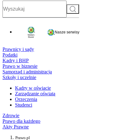
Szukaj
Nasze serwisy
Prawnicy i sądy
Podatki
Kadry i BHP
Prawo w biznesie
Samorząd i administracja
Szkoły i uczelnie
Kadry w oświacie
Zarządzanie oświatą
Orzeczenia
Studenci
Zdrowie
Prawo dla każdego
Akty Prawne
Prawo.pl