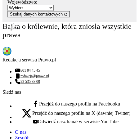
Województwo:
Szukaj danych kontaktowych
Bajka o królewnie, która zniosła wszystkie
prawa
Redakcja serwisu Prawo.pl
801 04 45 45
Numer telefonu:
redakcja@prawo.pl
Adres email:
22 535 88 00
Numer telefonu:
Śledź nas
Przejdź do naszego profilu na Facebooku
facebook - otwiera się w nowej karcie
Przejdź do naszego profilu na X (dawniej Twitter)
x - otwiera się w nowej karcie
Odwiedź nasz kanał w serwisie YouTube
youtube - otwiera się w nowej karcie
O nas
Zespół