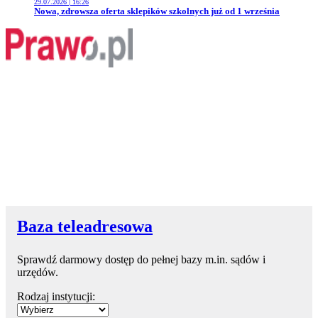
29.07.2026 | 16:26
Przejdź do artykułu:
Nowa, zdrowsza oferta sklepików szkolnych już od 1 września
Baza teleadresowa
Sprawdź darmowy dostęp do pełnej bazy m.in. sądów i
urzędów.
Rodzaj instytucji: