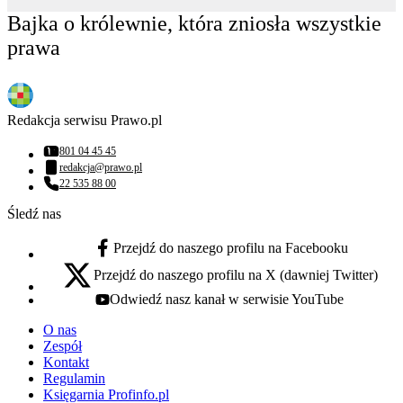
Bajka o królewnie, która zniosła wszystkie
prawa
Redakcja serwisu Prawo.pl
801 04 45 45
Numer telefonu:
redakcja@prawo.pl
Adres email:
22 535 88 00
Numer telefonu:
Śledź nas
Przejdź do naszego profilu na Facebooku
facebook - otwiera się w nowej karcie
Przejdź do naszego profilu na X (dawniej Twitter)
x - otwiera się w nowej karcie
Odwiedź nasz kanał w serwisie YouTube
youtube - otwiera się w nowej karcie
O nas
Zespół
Kontakt
Regulamin
Księgarnia Profinfo.pl