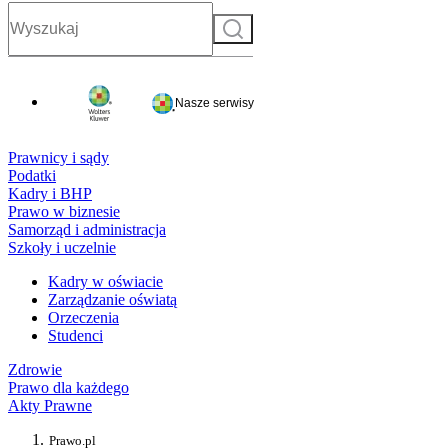
Szukaj
Nasze serwisy
Prawnicy i sądy
Podatki
Kadry i BHP
Prawo w biznesie
Samorząd i administracja
Szkoły i uczelnie
Kadry w oświacie
Zarządzanie oświatą
Orzeczenia
Studenci
Zdrowie
Prawo dla każdego
Akty Prawne
Prawo.pl