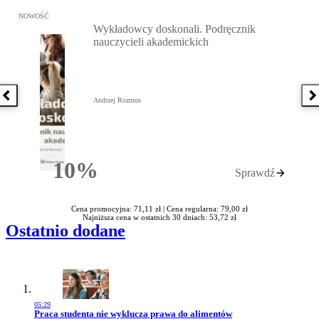
Przejdź do: Wykładowcy doskonali. Podręcznik nauczycieli akadem
NOWOŚĆ
Wykładowcy doskonali. Podręcznik
nauczycieli akademickich
Poprzednia książka
N
Andrzej Rozmus
10%
Sprawdź
Rabatu
Cena promocyjna: 71,11 zł |
Cena regularna: 79,00 zł
Najniższa cena w ostatnich 30 dniach: 53,72 zł
Ostatnio dodane
05:29
Przejdź do artykułu:
Praca studenta nie wyklucza prawa do alimentów