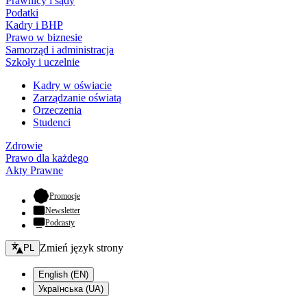
Prawnicy i sądy
Podatki
Kadry i BHP
Prawo w biznesie
Samorząd i administracja
Szkoły i uczelnie
Kadry w oświacie
Zarządzanie oświatą
Orzeczenia
Studenci
Zdrowie
Prawo dla każdego
Akty Prawne
- otwiera się w nowej karcie
Promocje
Newsletter
Podcasty
Zmień język - bieżący:
Zmień język strony
PL
English (EN)
Українська (UA)