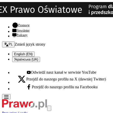
- otwiera się w nowej karcie
Promocje
Newsletter
Podcasty
Zmień język - bieżący:
Zmień język strony
PL
English (EN)
Українська (UA)
Odwiedź nasz kanał w serwisie YouTube
Youtube - otwiera się w nowej karcie
Przejdź do naszego profilu na X (dawniej Twitter)
X - otwiera się w nowej karcie
Przejdź do naszego profilu na Facebooku
Facebook - otwiera się w nowej karcie