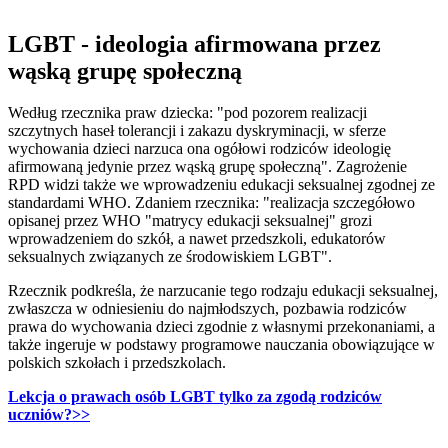
LGBT - ideologia afirmowana przez
wąską grupę społeczną
Według rzecznika praw dziecka: "pod pozorem realizacji
szczytnych haseł tolerancji i zakazu dyskryminacji, w sferze
wychowania dzieci narzuca ona ogółowi rodziców ideologię
afirmowaną jedynie przez wąską grupę społeczną". Zagrożenie
RPD widzi także we wprowadzeniu edukacji seksualnej zgodnej ze
standardami WHO. Zdaniem rzecznika: "realizacja szczegółowo
opisanej przez WHO "matrycy edukacji seksualnej" grozi
wprowadzeniem do szkół, a nawet przedszkoli, edukatorów
seksualnych związanych ze środowiskiem LGBT".
Rzecznik podkreśla, że narzucanie tego rodzaju edukacji seksualnej,
zwłaszcza w odniesieniu do najmłodszych, pozbawia rodziców
prawa do wychowania dzieci zgodnie z własnymi przekonaniami, a
także ingeruje w podstawy programowe nauczania obowiązujące w
polskich szkołach i przedszkolach.
Lekcja o prawach osób LGBT tylko za zgodą rodziców
uczniów?
>>