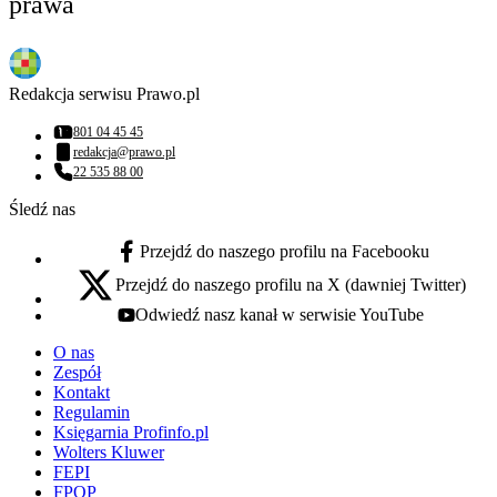
prawa
Redakcja serwisu Prawo.pl
801 04 45 45
Numer telefonu:
redakcja@prawo.pl
Adres email:
22 535 88 00
Numer telefonu:
Śledź nas
Przejdź do naszego profilu na Facebooku
facebook - otwiera się w nowej karcie
Przejdź do naszego profilu na X (dawniej Twitter)
x - otwiera się w nowej karcie
Odwiedź nasz kanał w serwisie YouTube
youtube - otwiera się w nowej karcie
O nas
Zespół
Kontakt
Regulamin
Księgarnia Profinfo.pl
Wolters Kluwer
FEPI
FPOP