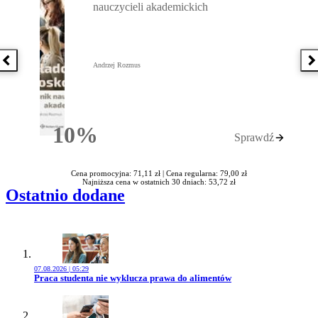
nauczycieli akademickich
Poprzednia książka
N
Andrzej Rozmus
10%
Sprawdź
Rabatu
Cena promocyjna: 71,11 zł |
Cena regularna: 79,00 zł
Najniższa cena w ostatnich 30 dniach: 53,72 zł
Ostatnio dodane
07.08.2026 | 05:29
Przejdź do artykułu:
Praca studenta nie wyklucza prawa do alimentów