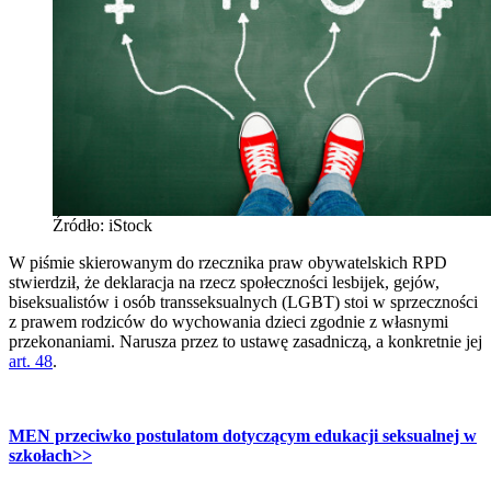
Źródło: iStock
W piśmie skierowanym do rzecznika praw obywatelskich RPD
stwierdził, że deklaracja na rzecz społeczności lesbijek, gejów,
biseksualistów i osób transseksualnych (LGBT) stoi w sprzeczności
z prawem rodziców do wychowania dzieci zgodnie z własnymi
przekonaniami. Narusza przez to ustawę zasadniczą, a konkretnie jej
art. 48
.
MEN przeciwko postulatom dotyczącym edukacji seksualnej w
szkołach>>