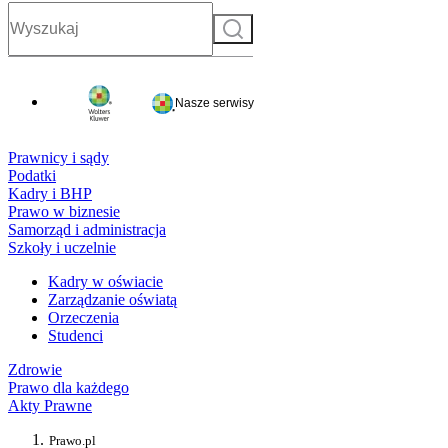
Szukaj
Nasze serwisy
Prawnicy i sądy
Podatki
Kadry i BHP
Prawo w biznesie
Samorząd i administracja
Szkoły i uczelnie
Kadry w oświacie
Zarządzanie oświatą
Orzeczenia
Studenci
Zdrowie
Prawo dla każdego
Akty Prawne
Prawo.pl