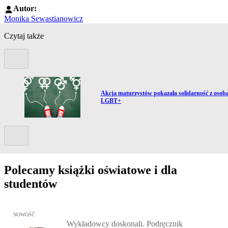
Autor:
Monika Sewastianowicz
Czytaj także
Poprzedni slide
Przejdź do artykułu:
T
Akcja maturzystów pokazała solidarność z osob
LGBT+
Kolejny slide
Polecamy książki oświatowe i dla
studentów
Przejdź do: Wykładowcy doskonali. Podręcznik nauczycieli akadem
NOWOŚĆ
Wykładowcy doskonali. Podręcznik