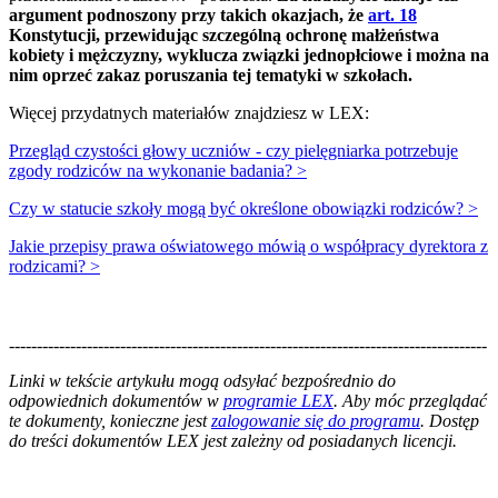
argument podnoszony przy takich okazjach, że
art. 18
Konstytucji, przewidując szczególną ochronę małżeństwa
kobiety i mężczyzny, wyklucza związki jednopłciowe i można na
nim oprzeć zakaz poruszania tej tematyki w szkołach.
Więcej przydatnych materiałów znajdziesz w LEX:
Przegląd czystości głowy uczniów - czy pielęgniarka potrzebuje
zgody rodziców na wykonanie badania? >
Czy w statucie szkoły mogą być określone obowiązki rodziców? >
Jakie przepisy prawa oświatowego mówią o współpracy dyrektora z
rodzicami? >
--------------------------------------------------------------------------------------
--------------------------------------------------------
Linki w tekście artykułu mogą odsyłać bezpośrednio do
odpowiednich dokumentów w
programie LEX
. Aby móc przeglądać
te dokumenty, konieczne jest
zalogowanie się do programu
. Dostęp
do treści dokumentów LEX jest zależny od posiadanych licencji.