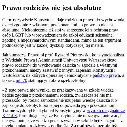
Prawo rodziców nie jest absolutne
Choć oczywiście Konstytucja daje rodzicom prawo do wychowania
dzieci zgodnie z własnymi przekonaniami, to prawo to nie jest
absolutne. Niekoniecznie też stoi w sprzeczności z ochroną praw
osób LGBT lub wprowadzeniem do szkół edukacji seksualnej
zgodnej z międzynarodowymi standardami, mimo że ten argument
podnoszony jest w każdej dyskusji dotyczącej tej materii.
Jak tłumaczył Prawo.pl prof. Ryszard Piotrowski, konstytucjonalista
z Wydziału Prawa i Administracji Uniwersytetu Warszawskiego,
prawo rodziców do wychowania dziecka w zgodzie z własnymi
przekonaniami należy zestawić z innymi zapisami Konstytucji i
wartościami, na których opiera się demokratyczne
państwo prawa
, a
także z
art. 70
statuującym obowiązek szkolny .
- Z tego prawa nie wynika, że przekazywana w szkole wiedza
będzie zgodna z przekonaniami rodzica, zwłaszcza że nie ma
przeszkód, by rodzic samodzielnie uzupełnił wiedzę dziecka lub
zapisał je do szkoły, która lepiej odpowiada jego przekonaniom.
Trafnie wydobył to Trybunał Konstytucyjny w
wyroku o sygnaturze
K 11/03
, formułując tezę, że Konstytucja nie może gwarantować, i
nie gwarantuje, że wiedza przekazywana w szkole będzie zgodna z
przekonaniami rodziców. - podkreśla.
Za nadużycie uznaje też