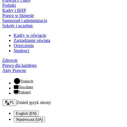
Prawnicy i sądy
Podatki
Kadry i BHP
Prawo w biznesie
Samorząd i administracja
Szkoły i uczelnie
Kadry w oświacie
Zarządzanie oświatą
Orzeczenia
Studenci
Zdrowie
Prawo dla każdego
Akty Prawne
- otwiera się w nowej karcie
Promocje
Newsletter
Podcasty
Zmień język - bieżący:
Zmień język strony
PL
English (EN)
Українська (UA)