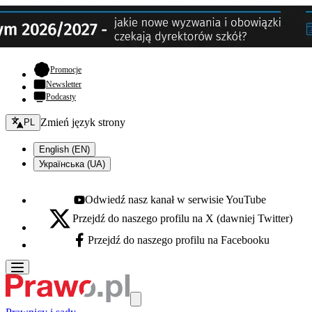
- otwiera się w nowej karcie
Promocje
Newsletter
Podcasty
Zmień język - bieżący:
Zmień język strony
PL
English (EN)
Українська (UA)
Odwiedź nasz kanał w serwisie YouTube
Youtube - otwiera się w nowej karcie
Przejdź do naszego profilu na X (dawniej Twitter)
X - otwiera się w nowej karcie
Przejdź do naszego profilu na Facebooku
Facebook - otwiera się w nowej karcie