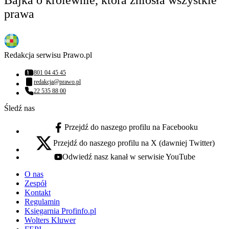
prawa
Redakcja serwisu Prawo.pl
801 04 45 45
Numer telefonu:
redakcja@prawo.pl
Adres email:
22 535 88 00
Numer telefonu:
Śledź nas
Przejdź do naszego profilu na Facebooku
facebook - otwiera się w nowej karcie
Przejdź do naszego profilu na X (dawniej Twitter)
x - otwiera się w nowej karcie
Odwiedź nasz kanał w serwisie YouTube
youtube - otwiera się w nowej karcie
O nas
Zespół
Kontakt
Regulamin
Księgarnia Profinfo.pl
Wolters Kluwer