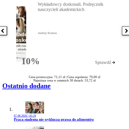
Wykładowcy doskonali. Podręcznik
nauczycieli akademickich
Poprzednia książka
N
Andrzej Rozmus
10%
Sprawdź
Rabatu
Cena promocyjna: 71,11 zł |
Cena regularna: 79,00 zł
Najniższa cena w ostatnich 30 dniach: 53,72 zł
Ostatnio dodane
07.08.2026 | 05:29
Przejdź do artykułu:
Praca studenta nie wyklucza prawa do alimentów