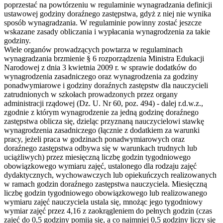
poprzestać na powtórzeniu w regulaminie wynagradzania definicji
ustawowej godziny doraźnego zastępstwa, gdyż z niej nie wynika
sposób wynagradzania. W regulaminie powinny zostać jeszcze
wskazane zasady obliczania i wypłacania wynagrodzenia za takie
godziny.
Wiele organów prowadzących powtarza w regulaminach
wynagradzania brzmienie § 6 rozporządzenia Ministra Edukacji
Narodowej z dnia 3 kwietnia 2009 r. w sprawie dodatków do
wynagrodzenia zasadniczego oraz wynagrodzenia za godziny
ponadwymiarowe i godziny doraźnych zastępstw dla nauczycieli
zatrudnionych w szkołach prowadzonych przez organy
administracji rządowej (Dz. U. Nr 60, poz. 494) - dalej r.d.w.z.,
zgodnie z którym wynagrodzenie za jedną godzinę doraźnego
zastępstwa oblicza się, dzieląc przyznaną nauczycielowi stawkę
wynagrodzenia zasadniczego (łącznie z dodatkiem za warunki
pracy, jeżeli praca w godzinach ponadwymiarowych oraz
doraźnego zastępstwa odbywa się w warunkach trudnych lub
uciążliwych) przez miesięczną liczbę godzin tygodniowego
obowiązkowego wymiaru zajęć, ustalonego dla rodzaju zajęć
dydaktycznych, wychowawczych lub opiekuńczych realizowanych
w ramach godzin doraźnego zastępstwa nauczyciela. Miesięczną
liczbę godzin tygodniowego obowiązkowego lub realizowanego
wymiaru zajęć nauczyciela ustala się, mnożąc jego tygodniowy
wymiar zajęć przez 4,16 z zaokrągleniem do pełnych godzin (czas
zajęć do 0,5 godziny pomija się, a co najmniej 0,5 godziny liczy się