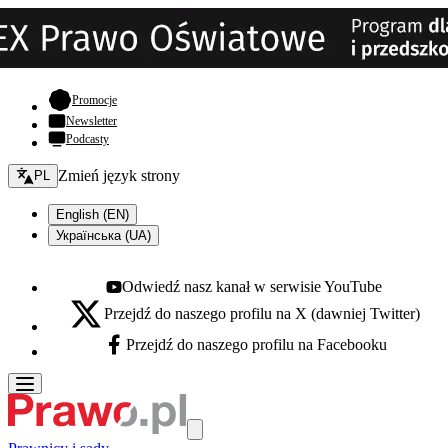
- otwiera się w nowej karcie
Promocje
Newsletter
Podcasty
Zmień język - bieżący:
Zmień język strony
PL
English (EN)
Українська (UA)
Odwiedź nasz kanał w serwisie YouTube
Youtube - otwiera się w nowej karcie
Przejdź do naszego profilu na X (dawniej Twitter)
X - otwiera się w nowej karcie
Przejdź do naszego profilu na Facebooku
Facebook - otwiera się w nowej karcie