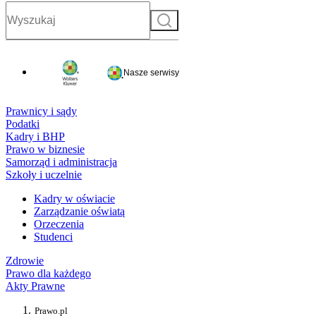
Szukaj
Nasze serwisy
Prawnicy i sądy
Podatki
Kadry i BHP
Prawo w biznesie
Samorząd i administracja
Szkoły i uczelnie
Kadry w oświacie
Zarządzanie oświatą
Orzeczenia
Studenci
Zdrowie
Prawo dla każdego
Akty Prawne
Prawo.pl