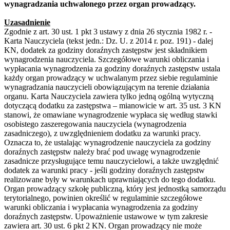
wynagradzania uchwalonego przez organ prowadzący.
Uzasadnienie
Zgodnie z art. 30 ust. 1 pkt 3 ustawy z dnia 26 stycznia 1982 r. -
Karta Nauczyciela (tekst jedn.: Dz. U. z 2014 r. poz. 191) - dalej
KN, dodatek za godziny doraźnych zastępstw jest składnikiem
wynagrodzenia nauczyciela. Szczegółowe warunki obliczania i
wypłacania wynagrodzenia za godziny doraźnych zastępstw ustala
każdy organ prowadzący w uchwalanym przez siebie regulaminie
wynagradzania nauczycieli obowiązującym na terenie działania
organu. Karta Nauczyciela zawiera tylko jedną ogólną wytyczną
dotyczącą dodatku za zastępstwa – mianowicie w art. 35 ust. 3 KN
stanowi, że omawiane wynagrodzenie wypłaca się według stawki
osobistego zaszeregowania nauczyciela (wynagrodzenia
zasadniczego), z uwzględnieniem dodatku za warunki pracy.
Oznacza to, że ustalając wynagrodzenie nauczyciela za godziny
doraźnych zastępstw należy brać pod uwagę wynagrodzenie
zasadnicze przysługujące temu nauczycielowi, a także uwzględnić
dodatek za warunki pracy - jeśli godziny doraźnych zastępstw
realizowane były w warunkach uprawniających do tego dodatku.
Organ prowadzący szkołę publiczną, który jest jednostką samorządu
terytorialnego, powinien określić w regulaminie szczegółowe
warunki obliczania i wypłacania wynagrodzenia za godziny
doraźnych zastępstw. Upoważnienie ustawowe w tym zakresie
zawiera art. 30 ust. 6 pkt 2 KN. Organ prowadzący nie może