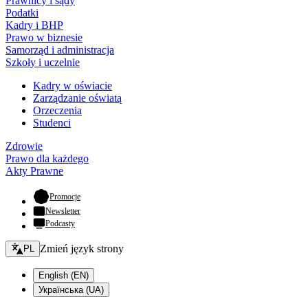
Prawnicy i sądy
Podatki
Kadry i BHP
Prawo w biznesie
Samorząd i administracja
Szkoły i uczelnie
Kadry w oświacie
Zarządzanie oświatą
Orzeczenia
Studenci
Zdrowie
Prawo dla każdego
Akty Prawne
- otwiera się w nowej karcie
Promocje
Newsletter
Podcasty
Zmień język - bieżący:
Zmień język strony
PL
English (EN)
Українська (UA)