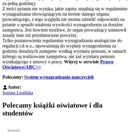
za pełną godzinę).
Z treści pytania nie wynika, jakie zapisy znajdują się w regulaminie
wynagradzania obowiązującym na terenie danego organu
prowadzącego, z tego względu nie można udzielić odpowiedzi na
pytanie o sposób ustalenia wysokości wynagrodzenia za doraźne
zastępstwa. Jest bowiem możliwe, że organ prowadzący ustanowił
zasady inne niż przedstawione powyżej.
Tylko postanowienia regulaminu wynagradzania analogiczne do
regulacji r.d.w.z., upoważniają do wypłaty wynagrodzenia za
godziny doraźnych zastępstw według wymiaru pensum, w ramach
którego są realizowane zastępstwa, nie zaś wymiaru pensum
wynikającego z umowy o pracę.
Więcej w serwisie
Prawo
Oświatowe/ABC>>
Polecamy:
System wynagradzania nauczycieli
Autor:
Joanna Lesińska
Polecamy książki oświatowe i dla
studentów
Przejdź do: Wykładowcy doskonali. Podręcznik nauczycieli akadem
NOWOŚĆ