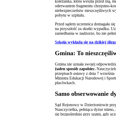
koleżanka, która weszła przed nią, 
oderwaniem fragmentu chrzęstno-kostn
niebezpieczeństw nieszczęśliwych w
pobytu w szpitalu.
Przed sądem uczennica domagała się 
na przyszłość za skutki wypadku. Uz
zaniedbania w nadzorze, bo nie pełni
Szkoła wykłada się na dzikiej śliz
Gmina: To nieszczęśl
Gmina nie uznała swojej odpowiedzia
żaden sposób zapobiec.
Nauczycielo
przepisach ustawy z dnia 7 września 
Ministra Edukacji Narodowej i Sportu
placówkach.
Samo obserwowanie dy
Sąd Rejonowy w Dzierżoniowie przyj
Nauczycielka, pełniąca dyżur mimo, ż
się bezpośrednio przy szatni, gdy uc