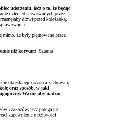
iec uderzeniu, lecz o to, że będąc
anie dzieci obserwowanych przez
rzasnęłaby drzwi przed koleżanką,
 sprawowania.
ię mimo, że były piętnowane przez
iomie niż korytarz.
Szatnia
lenie określonego wzorca zachowań,
kołę oraz sposób, w jaki
dagogiczny. Ważne aby nadzór
ów i zakazów, lecz polega na
ości zapewnienie możliwości