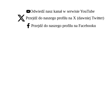
Odwiedź nasz kanał w serwisie YouTube
Youtube - otwiera się w nowej karcie
Przejdź do naszego profilu na X (dawniej Twitter)
X - otwiera się w nowej karcie
Przejdź do naszego profilu na Facebooku
Facebook - otwiera się w nowej karcie