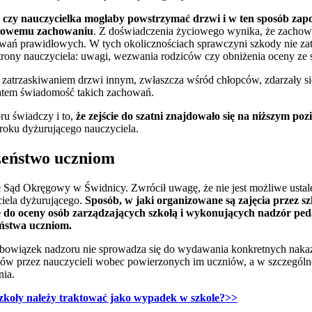
to, czy nauczycielka mogłaby powstrzymać drzwi i w ten sposób zapob
dłowemu zachowaniu
. Z doświadczenia życiowego wynika, że zachow
owań prawidłowych. W tych okolicznościach sprawczyni szkody nie zat
strony nauczyciela: uwagi, wezwania rodziców czy obniżenia oceny ze
 zatrzaskiwaniem drzwi innym, zwłaszcza wśród chłopców, zdarzały s
zatem świadomość takich zachowań.
oru świadczy i to,
że zejście do szatni znajdowało się na niższym poz
roku dyżurującego nauczyciela.
zeństwo uczniom
 Sąd Okręgowy w Świdnicy. Zwrócił uwagę, że nie jest możliwe usta
iela dyżurującego.
Sposób, w jaki organizowane są zajęcia przez sz
 do oceny osób zarządzających szkołą i wykonujących nadzór pe
eństwa uczniom.
obowiązek nadzoru nie sprowadza się do wydawania konkretnych nakaz
ków przez nauczycieli wobec powierzonych im uczniów, a w szczególn
nia.
zkoły należy traktować jako wypadek w szkole?>>