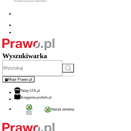
Wyszukiwarka
Szukaj
Moje Prawo.pl
- rejestracja i logowanie do serwisu
otwiera się w nowej karcie
Sklep LEX.pl
otwiera się w nowej karcie
Księgarnia profinfo.pl
Nasze serwisy