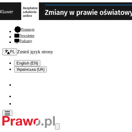
- otwiera się w nowej karcie
Promocje
Newsletter
Podcasty
Zmień język - bieżący:
Zmień język strony
PL
English (EN)
Українська (UA)