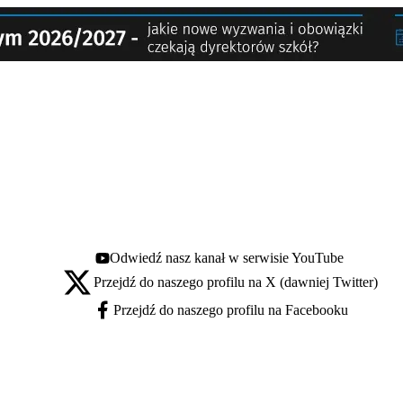
Odwiedź nasz kanał w serwisie YouTube
Youtube - otwiera się w nowej karcie
Przejdź do naszego profilu na X (dawniej Twitter)
X - otwiera się w nowej karcie
Przejdź do naszego profilu na Facebooku
Facebook - otwiera się w nowej karcie