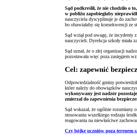
Sąd podkreślił, że nie chodziło o 
w pobliżu zapobiegłaby nieprawi
nauczyciela dyscyplinuje je do zach
bo obawiałaby się konsekwencji ze 
Sąd wziął pod uwagę, że incydenty z
nauczycieli. Dyrekcja szkoły miała 
Sąd uznał, że o złej organizacji nadz
pozostawała więc poza zasięgiem wz
Cel: zapewnić bezpiec
Odpowiedzialność gminy potwierdził
które należy do obowiązków nauczyc
wykonywany jest nadzór pozostaje
zmierzał do zapewnienia bezpiecz
Sąd wskazał, że ogólnie rozumiany 
stosowaniu wszelkiego rodzaju środ
reagowania na niewłaściwe zachowa
Czy bójkę uczniów poza terenem s