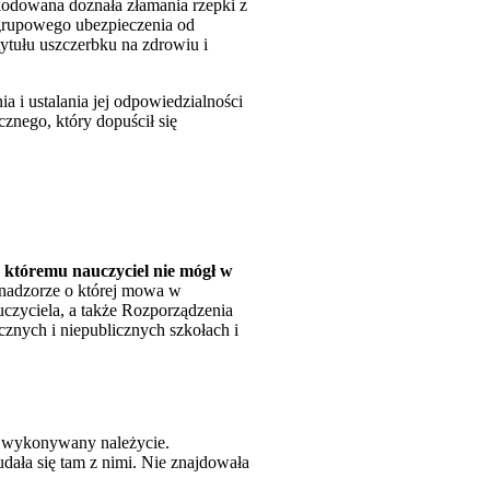
zkodowana doznała złamania rzepki z
u grupowego ubezpieczenia od
ytułu uszczerbku na zdrowiu i
 i ustalania jej odpowiedzialności
znego, który dopuścił się
 któremu nauczyciel nie mógł w
 nadzorze o której mowa w
auczyciela, a także Rozporządzenia
cznych i niepublicznych szkołach i
ł wykonywany należycie.
udała się tam z nimi. Nie znajdowała