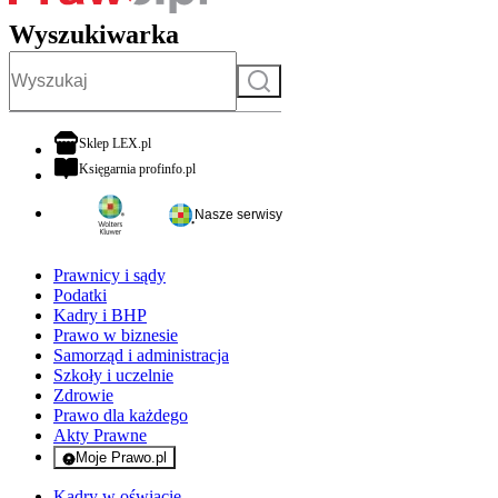
Wyszukiwarka
Szukaj
otwiera się w nowej karcie
Sklep LEX.pl
otwiera się w nowej karcie
Księgarnia profinfo.pl
Nasze serwisy
Prawnicy i sądy
Podatki
Kadry i BHP
Prawo w biznesie
Samorząd i administracja
Szkoły i uczelnie
Zdrowie
Prawo dla każdego
Akty Prawne
Moje Prawo.pl
- rejestracja i logowanie do serwisu
Kadry w oświacie