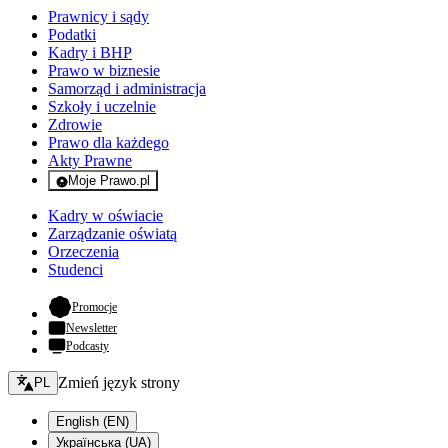
Prawnicy i sądy
Podatki
Kadry i BHP
Prawo w biznesie
Samorząd i administracja
Szkoły i uczelnie
Zdrowie
Prawo dla każdego
Akty Prawne
Moje Prawo.pl
- rejestracja i logowanie do serwisu
Kadry w oświacie
Zarządzanie oświatą
Orzeczenia
Studenci
- otwiera się w nowej karcie
Promocje
Newsletter
Podcasty
Zmień język - bieżący:
Zmień język strony
PL
English (EN)
Українська (UA)