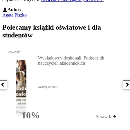
Autor:
Agata Piszko
Polecamy książki oświatowe i dla
studentów
Przejdź do: Wykładowcy doskonali. Podręcznik nauczycieli akadem
NOWOŚĆ
Wykładowcy doskonali. Podręcznik
nauczycieli akademickich
Poprzednia książka
N
Andrzej Rozmus
10%
Sprawdź
Rabatu