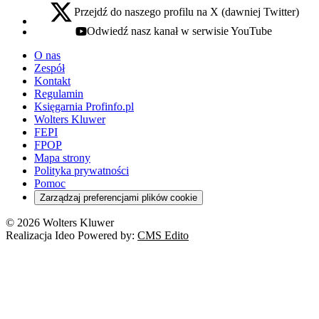
Przejdź do naszego profilu na X (dawniej Twitter)
x - otwiera się w nowej karcie
Odwiedź nasz kanał w serwisie YouTube
youtube - otwiera się w nowej karcie
O nas
Zespół
Kontakt
Regulamin
Księgarnia Profinfo.pl
Wolters Kluwer
FEPI
FPOP
Mapa strony
Polityka prywatności
Pomoc
Zarządzaj preferencjami plików cookie
© 2026 Wolters Kluwer
Realizacja Ideo Powered by:
CMS Edito