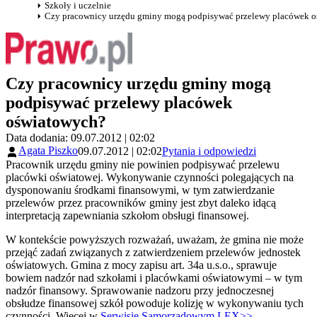
Szkoły i uczelnie
Czy pracownicy urzędu gminy mogą podpisywać przelewy placówek 
Czy pracownicy urzędu gminy mogą
podpisywać przelewy placówek
oświatowych?
Data dodania: 09.07.2012 | 02:02
Agata Piszko
09.07.2012 | 02:02
Pytania i odpowiedzi
Pracownik urzędu gminy nie powinien podpisywać przelewu
placówki oświatowej. Wykonywanie czynności polegających na
dysponowaniu środkami finansowymi, w tym zatwierdzanie
przelewów przez pracowników gminy jest zbyt daleko idącą
interpretacją zapewniania szkołom obsługi finansowej.
W kontekście powyższych rozważań, uważam, że gmina nie może
przejąć zadań związanych z zatwierdzeniem przelewów jednostek
oświatowych. Gmina z mocy zapisu art. 34a u.s.o., sprawuje
bowiem nadzór nad szkołami i placówkami oświatowymi – w tym
nadzór finansowy. Sprawowanie nadzoru przy jednoczesnej
obsłudze finansowej szkół powoduje kolizję w wykonywaniu tych
czynności. Więcej w
Serwisie Samorządowym LEX>>