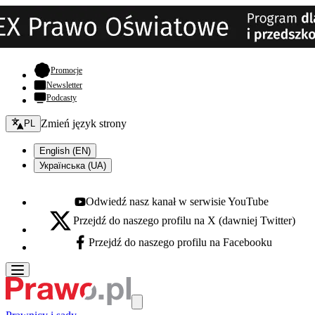
- otwiera się w nowej karcie
Promocje
Newsletter
Podcasty
Zmień język - bieżący:
Zmień język strony
PL
English (EN)
Українська (UA)
Odwiedź nasz kanał w serwisie YouTube
Youtube - otwiera się w nowej karcie
Przejdź do naszego profilu na X (dawniej Twitter)
X - otwiera się w nowej karcie
Przejdź do naszego profilu na Facebooku
Facebook - otwiera się w nowej karcie