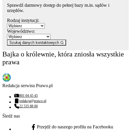
Sprawdź darmowy dostęp do pełnej bazy m.in. sądów i
urzędów.
Rodzaj instytucji:
Województwo:
Szukaj danych kontaktowych
Bajka o królewnie, która zniosła wszystkie
prawa
Redakcja serwisu Prawo.pl
801 04 45 45
Numer telefonu:
redakcja@prawo.pl
Adres email:
22 535 88 00
Numer telefonu:
Śledź nas
Przejdź do naszego profilu na Facebooku
facebook - otwiera się w nowej karcie