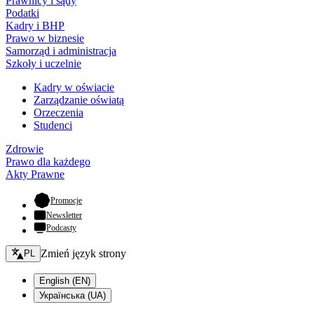
Prawnicy i sądy
Podatki
Kadry i BHP
Prawo w biznesie
Samorząd i administracja
Szkoły i uczelnie
Kadry w oświacie
Zarządzanie oświatą
Orzeczenia
Studenci
Zdrowie
Prawo dla każdego
Akty Prawne
- otwiera się w nowej karcie
Promocje
Newsletter
Podcasty
Zmień język - bieżący:
Zmień język strony
PL
English (EN)
Українська (UA)