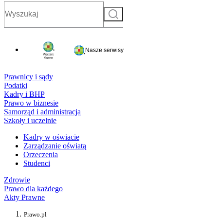
Szukaj
Nasze serwisy
Prawnicy i sądy
Podatki
Kadry i BHP
Prawo w biznesie
Samorząd i administracja
Szkoły i uczelnie
Kadry w oświacie
Zarządzanie oświatą
Orzeczenia
Studenci
Zdrowie
Prawo dla każdego
Akty Prawne
Prawo.pl