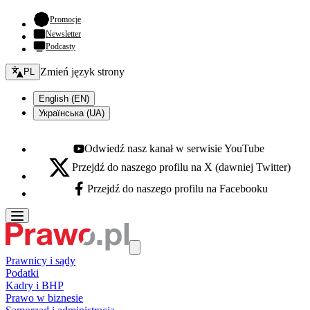
- otwiera się w nowej karcie
Promocje
Newsletter
Podcasty
Zmień język - bieżący:
Zmień język strony
PL
English (EN)
Українська (UA)
Odwiedź nasz kanał w serwisie YouTube
Youtube - otwiera się w nowej karcie
Przejdź do naszego profilu na X (dawniej Twitter)
X - otwiera się w nowej karcie
Przejdź do naszego profilu na Facebooku
Facebook - otwiera się w nowej karcie
Prawnicy i sądy
Podatki
Kadry i BHP
Prawo w biznesie