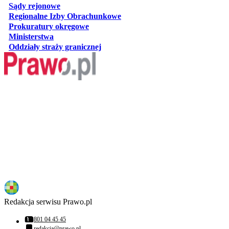
otwiera się w nowej karcie
Sądy rejonowe
otwiera się w nowej karcie
Regionalne Izby Obrachunkowe
otwiera się w nowej karcie
Prokuratury okręgowe
otwiera się w nowej karcie
Ministerstwa
otwiera się w nowej karcie
Oddziały straży granicznej
Redakcja serwisu Prawo.pl
801 04 45 45
Numer telefonu:
redakcja@prawo.pl