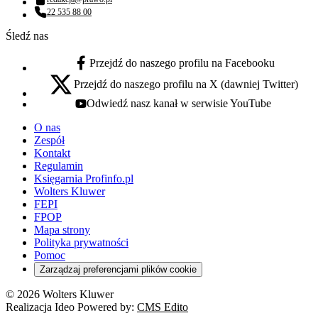
Adres email:
22 535 88 00
Numer telefonu:
Śledź nas
Przejdź do naszego profilu na Facebooku
facebook - otwiera się w nowej karcie
Przejdź do naszego profilu na X (dawniej Twitter)
x - otwiera się w nowej karcie
Odwiedź nasz kanał w serwisie YouTube
youtube - otwiera się w nowej karcie
O nas
Zespół
Kontakt
Regulamin
Księgarnia Profinfo.pl
Wolters Kluwer
FEPI
FPOP
Mapa strony
Polityka prywatności
Pomoc
Zarządzaj preferencjami plików cookie
© 2026 Wolters Kluwer
Realizacja Ideo Powered by:
CMS Edito