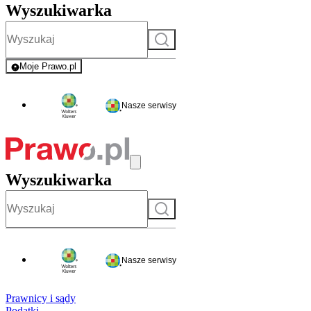
Wyszukiwarka
Szukaj
Moje Prawo.pl
- rejestracja i logowanie do serwisu
Nasze serwisy
Wyszukiwarka
Szukaj
Nasze serwisy
Prawnicy i sądy
Podatki