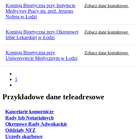
Komisja Bioetyczna przy Instytucie
Zobacz dane kontaktowe
Medycyny Pracy im. prof. Jerzego
Nofera w Łodzi
Komisja Bioetyczna przy Okręgowej
Zobacz dane kontaktowe
Izbie Lekarskiej w Łodzi
Komisja Bioetyczna przy
Zobacz dane kontaktowe
Uniwersytecie Medycznym w Łodzi
1
Przykładowe dane teleadresowe
otwiera się w nowej karcie
Kancelarie komornicze
otwiera się w nowej karcie
Rady Izb Notarialnych
otwiera się w nowej karcie
Okręgowe Rady Adwokackie
otwiera się w nowej karcie
Oddziały NFZ
otwiera się w nowej karcie
Urzędy skarbowe