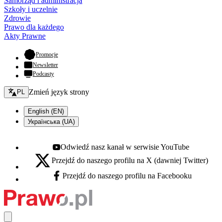
Samorząd i administracja
Szkoły i uczelnie
Zdrowie
Prawo dla każdego
Akty Prawne
- otwiera się w nowej karcie
Promocje
Newsletter
Podcasty
Zmień język - bieżący:
Zmień język strony
PL
English (EN)
Українська (UA)
Odwiedź nasz kanał w serwisie YouTube
Youtube - otwiera się w nowej karcie
Przejdź do naszego profilu na X (dawniej Twitter)
X - otwiera się w nowej karcie
Przejdź do naszego profilu na Facebooku
Facebook - otwiera się w nowej karcie