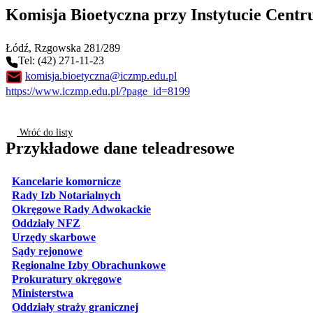
Komisja Bioetyczna przy Instytucie Cent
Łódź
, Rzgowska 281/289
Tel: (42) 271-11-23
komisja.bioetyczna@iczmp.edu.pl
https://www.iczmp.edu.pl/?page_id=8199
Wróć do listy
Przykładowe dane teleadresowe
otwiera się w nowej karcie
Kancelarie komornicze
otwiera się w nowej karcie
Rady Izb Notarialnych
otwiera się w nowej karcie
Okręgowe Rady Adwokackie
otwiera się w nowej karcie
Oddziały NFZ
otwiera się w nowej karcie
Urzędy skarbowe
otwiera się w nowej karcie
Sądy rejonowe
otwiera się w nowej karcie
Regionalne Izby Obrachunkowe
otwiera się w nowej karcie
Prokuratury okręgowe
otwiera się w nowej karcie
Ministerstwa
otwiera się w nowej karcie
Oddziały straży granicznej