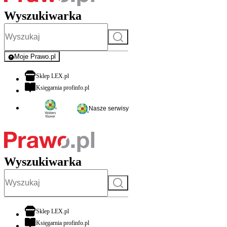
Wyszukiwarka
Szukaj
Moje Prawo.pl
- rejestracja i logowanie do serwisu
otwiera się w nowej karcie
Sklep LEX.pl
otwiera się w nowej karcie
Księgarnia profinfo.pl
Nasze serwisy
Wyszukiwarka
Szukaj
otwiera się w nowej karcie
Sklep LEX.pl
otwiera się w nowej karcie
Księgarnia profinfo.pl