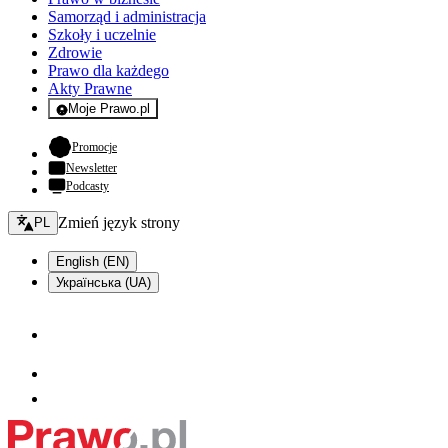
Samorząd i administracja
Szkoły i uczelnie
Zdrowie
Prawo dla każdego
Akty Prawne
Moje Prawo.pl
- rejestracja i logowanie do serwisu
- otwiera się w nowej karcie
Promocje
Newsletter
Podcasty
Zmień język - bieżący:
Zmień język strony
PL
English (EN)
Українська (UA)