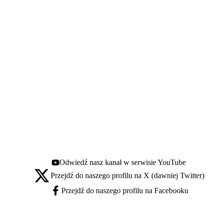
Odwiedź nasz kanał w serwisie YouTube
Youtube - otwiera się w nowej karcie
Przejdź do naszego profilu na X (dawniej Twitter)
X - otwiera się w nowej karcie
Przejdź do naszego profilu na Facebooku
Facebook - otwiera się w nowej karcie