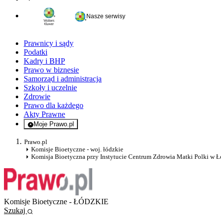
Nasze serwisy
Prawnicy i sądy
Podatki
Kadry i BHP
Prawo w biznesie
Samorząd i administracja
Szkoły i uczelnie
Zdrowie
Prawo dla każdego
Akty Prawne
Moje Prawo.pl
- rejestracja i logowanie do serwisu
Prawo.pl
Komisje Bioetyczne - woj. łódzkie
Komisja Bioetyczna przy Instytucie Centrum Zdrowia Matki Polki w Ł
Komisje Bioetyczne - ŁÓDZKIE
Szukaj