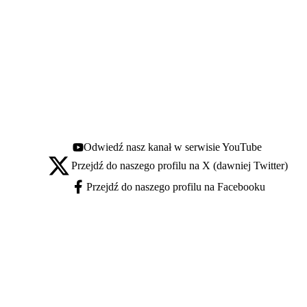
Odwiedź nasz kanał w serwisie YouTube
Youtube - otwiera się w nowej karcie
Przejdź do naszego profilu na X (dawniej Twitter)
X - otwiera się w nowej karcie
Przejdź do naszego profilu na Facebooku
Facebook - otwiera się w nowej karcie