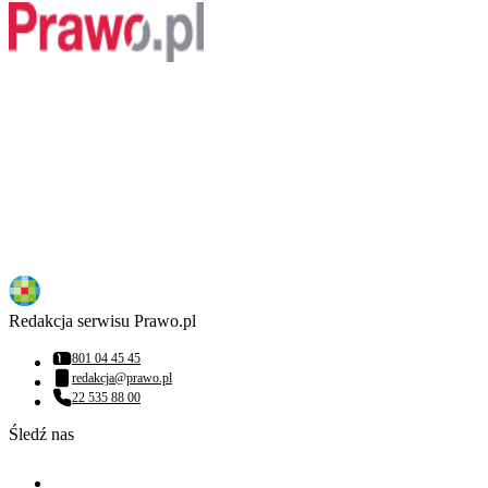
Redakcja serwisu Prawo.pl
801 04 45 45
Numer telefonu:
redakcja@prawo.pl
Adres email:
22 535 88 00
Numer telefonu:
Śledź nas