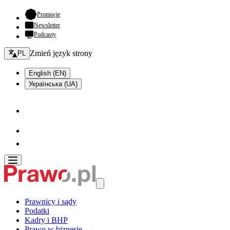
- otwiera się w nowej karcie
Promocje
Newsletter
Podcasty
Zmień język - bieżący:
Zmień język strony
PL
English (EN)
Українська (UA)
Prawnicy i sądy
Podatki
Kadry i BHP
Prawo w biznesie