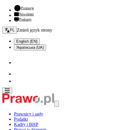
- otwiera się w nowej karcie
Promocje
Newsletter
Podcasty
Zmień język - bieżący:
Zmień język strony
PL
English (EN)
Українська (UA)
Prawnicy i sądy
Podatki
Kadry i BHP
Prawo w biznesie