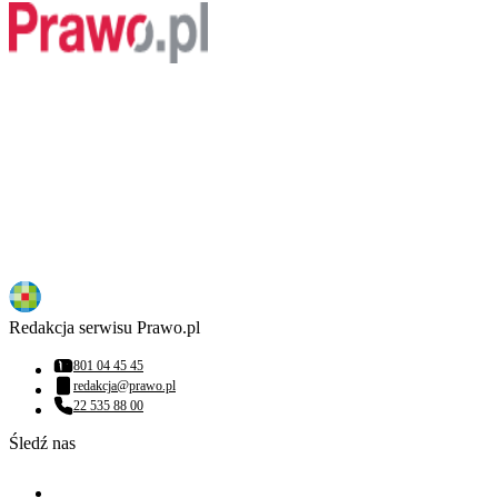
Redakcja serwisu Prawo.pl
801 04 45 45
Numer telefonu:
redakcja@prawo.pl
Adres email:
22 535 88 00
Numer telefonu:
Śledź nas