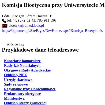
Komisja Bioetyczna przy Uniwersytecie 
Łódź
, Plac gen. Józefa Hallera 1B
Tel: (42) 272-52-43, 785-911-596
bioetyka@umed.lodz.pl
https://bip.umed.pl/SitePages/DevHome.aspx#Komisja_Bioetyki_
Wróć do listy
Przykładowe dane teleadresowe
otwiera się w nowej karcie
Kancelarie komornicze
otwiera się w nowej karcie
Rady Izb Notarialnych
otwiera się w nowej karcie
Okręgowe Rady Adwokackie
otwiera się w nowej karcie
Oddziały NFZ
otwiera się w nowej karcie
Urzędy skarbowe
otwiera się w nowej karcie
Sądy rejonowe
otwiera się w nowej karcie
Regionalne Izby Obrachunkowe
otwiera się w nowej karcie
Prokuratury okręgowe
otwiera się w nowej karcie
Ministerstwa
otwiera się w nowej karcie
Oddziały straży granicznej