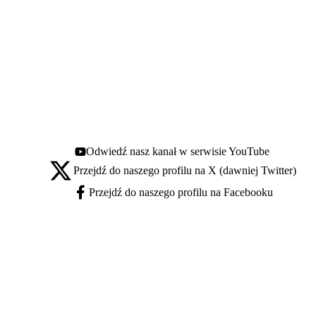
Odwiedź nasz kanał w serwisie YouTube
Youtube - otwiera się w nowej karcie
Przejdź do naszego profilu na X (dawniej Twitter)
X - otwiera się w nowej karcie
Przejdź do naszego profilu na Facebooku
Facebook - otwiera się w nowej karcie