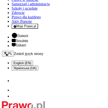
Samorząd i administracja
Szkoły i uczelnie
Zdrowie
Prawo dla każdego
Akty Prawne
Moje Prawo.pl
- rejestracja i logowanie do serwisu
- otwiera się w nowej karcie
Promocje
Newsletter
Podcasty
Zmień język - bieżący:
Zmień język strony
PL
English (EN)
Українська (UA)