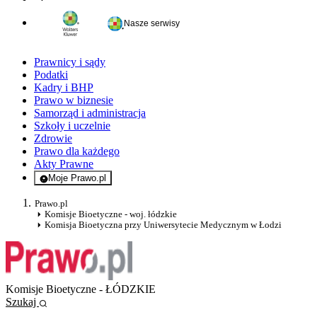
Nasze serwisy
Prawnicy i sądy
Podatki
Kadry i BHP
Prawo w biznesie
Samorząd i administracja
Szkoły i uczelnie
Zdrowie
Prawo dla każdego
Akty Prawne
Moje Prawo.pl
- rejestracja i logowanie do serwisu
Prawo.pl
Komisje Bioetyczne - woj. łódzkie
Komisja Bioetyczna przy Uniwersytecie Medycznym w Łodzi
Komisje Bioetyczne - ŁÓDZKIE
Szukaj