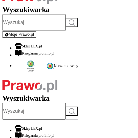
Wyszukiwarka
Szukaj
Moje Prawo.pl
- rejestracja i logowanie do serwisu
otwiera się w nowej karcie
Sklep LEX.pl
otwiera się w nowej karcie
Księgarnia profinfo.pl
Nasze serwisy
Wyszukiwarka
Szukaj
otwiera się w nowej karcie
Sklep LEX.pl
otwiera się w nowej karcie
Księgarnia profinfo.pl