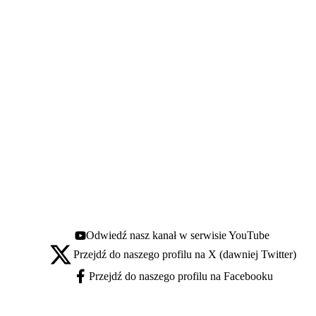
Odwiedź nasz kanał w serwisie YouTube
Youtube - otwiera się w nowej karcie
Przejdź do naszego profilu na X (dawniej Twitter)
X - otwiera się w nowej karcie
Przejdź do naszego profilu na Facebooku
Facebook - otwiera się w nowej karcie