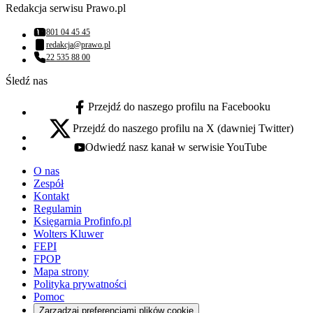
Redakcja serwisu Prawo.pl
801 04 45 45
Numer telefonu:
redakcja@prawo.pl
Adres email:
22 535 88 00
Numer telefonu:
Śledź nas
Przejdź do naszego profilu na Facebooku
facebook - otwiera się w nowej karcie
Przejdź do naszego profilu na X (dawniej Twitter)
x - otwiera się w nowej karcie
Odwiedź nasz kanał w serwisie YouTube
youtube - otwiera się w nowej karcie
O nas
Zespół
Kontakt
Regulamin
Księgarnia Profinfo.pl
Wolters Kluwer
FEPI
FPOP
Mapa strony
Polityka prywatności
Pomoc
Zarządzaj preferencjami plików cookie