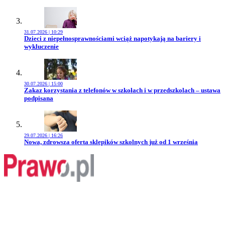
31.07.2026 | 10:29
Przejdź do artykułu:
Dzieci z niepełnosprawnościami wciąż napotykają na bariery i
wykluczenie
30.07.2026 | 15:00
Przejdź do artykułu:
Zakaz korzystania z telefonów w szkołach i w przedszkolach – ustawa
podpisana
29.07.2026 | 16:26
Przejdź do artykułu:
Nowa, zdrowsza oferta sklepików szkolnych już od 1 września