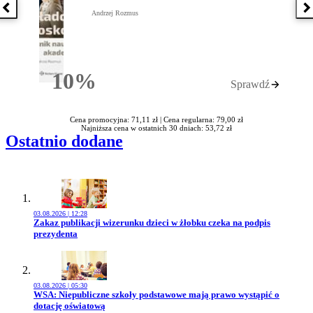
Poprzednia książka
N
Andrzej Rozmus
10%
Sprawdź
Rabatu
Cena promocyjna: 71,11 zł |
Cena regularna: 79,00 zł
Najniższa cena w ostatnich 30 dniach: 53,72 zł
Ostatnio dodane
03.08.2026 | 12:28
Przejdź do artykułu:
Zakaz publikacji wizerunku dzieci w żłobku czeka na podpis
prezydenta
03.08.2026 | 05:30
Przejdź do artykułu:
WSA: Niepubliczne szkoły podstawowe mają prawo wystąpić o
dotację oświatową