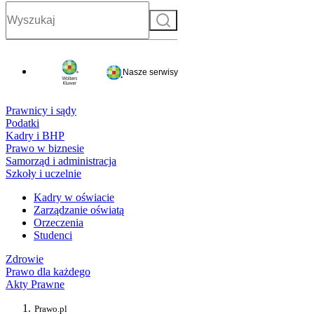
Szukaj
Nasze serwisy
Prawnicy i sądy
Podatki
Kadry i BHP
Prawo w biznesie
Samorząd i administracja
Szkoły i uczelnie
Kadry w oświacie
Zarządzanie oświatą
Orzeczenia
Studenci
Zdrowie
Prawo dla każdego
Akty Prawne
Prawo.pl