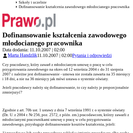
Szkoły i uczelnie
Dofinansowanie kształcenia zawodowego młodocianego pracownika
Dofinansowanie kształcenia zawodowego
młodocianego pracownika
Data dodania: 11.10.2007 | 02:00
Marta Handzlik
11.10.2007 | 02:00
Pytania i odpowiedzi
Czy pracodawcy, który zawarł z młodocianym umowę o pracę w celu
przygotowania zawodowego na okres od 12 września 2004 r. do 31 sierpnia
2007 r. należne jest dofinansowanie - umowa nie została zawarta na 35 miesięcy
i 18 dni, a nie na 36 miesięcy jak mówi ustawa o systemie oświaty.
Jeżeli pracodawcy należy się dofinansowanie, to czy należy je proporcjonalnie
zmniejszyć?
Zgodnie z art. 70b ust. 1 ustawy z dnia 7 września 1991 r. o systemie oświaty
(Dz. U. z 2004 r. Nr 256, poz. 2572, z późn. zm.) pracodawcom, którzy zawarli z
młodocianymi pracownikami umowę o pracę w celu przygotowania
zawodowego, przysługuje dofinansowanie kosztów kształcenia, jeżeli:
1) pracodawca lub osoba prowadząca zakład w imieniu pracodawcy albo osoba