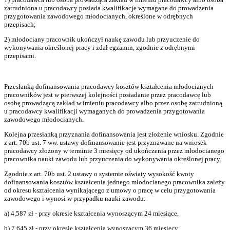
zatrudniona u pracodawcy posiada kwalifikacje wymagane do prowadzenia
przygotowania zawodowego młodocianych, określone w odrębnych
przepisach;
2) młodociany pracownik ukończył naukę zawodu lub przyuczenie do
wykonywania określonej pracy i zdał egzamin, zgodnie z odrębnymi
przepisami.
Przesłanką dofinansowania pracodawcy kosztów kształcenia młodocianych
pracowników jest w pierwszej kolejności posiadanie przez pracodawcę lub
osobę prowadzącą zakład w imieniu pracodawcy albo przez osobę zatrudnioną
u pracodawcy kwalifikacji wymaganych do prowadzenia przygotowania
zawodowego młodocianych.
Kolejna przesłanką przyznania dofinansowania jest złożenie wniosku. Zgodnie
z art. 70b ust. 7 ww. ustawy dofinansowanie jest przyznawane na wniosek
pracodawcy złożony w terminie 3 miesięcy od ukończenia przez młodocianego
pracownika nauki zawodu lub przyuczenia do wykonywania określonej pracy.
Zgodnie z art. 70b ust. 2 ustawy o systemie oświaty wysokość kwoty
dofinansowania kosztów kształcenia jednego młodocianego pracownika zależy
od okresu kształcenia wynikającego z umowy o pracę w celu przygotowania
zawodowego i wynosi w przypadku nauki zawodu:
a) 4.587 zł - przy okresie kształcenia wynoszącym 24 miesiące,
b) 7.645 zł - przy okresie kształcenia wynoszącym 36 miesięcy.