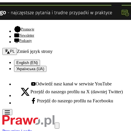
- otwiera się w nowej karcie
Promocje
Newsletter
Podcasty
Zmień język - bieżący:
Zmień język strony
PL
English (EN)
Українська (UA)
Odwiedź nasz kanał w serwisie YouTube
Youtube - otwiera się w nowej karcie
Przejdź do naszego profilu na X (dawniej Twitter)
X - otwiera się w nowej karcie
Przejdź do naszego profilu na Facebooku
Facebook - otwiera się w nowej karcie