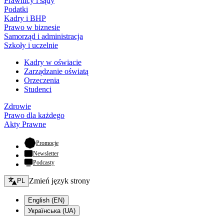
Prawnicy i sądy
Podatki
Kadry i BHP
Prawo w biznesie
Samorząd i administracja
Szkoły i uczelnie
Kadry w oświacie
Zarządzanie oświatą
Orzeczenia
Studenci
Zdrowie
Prawo dla każdego
Akty Prawne
- otwiera się w nowej karcie
Promocje
Newsletter
Podcasty
Zmień język - bieżący:
Zmień język strony
PL
English (EN)
Українська (UA)