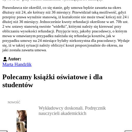
Prawodawca nie określił, co się stanie, gdy umowa będzie zawarta na okres
dłuższy niż 24, ale krótszy niż 36 miesięcy. Przewidział taką możliwość, gdyż
przepisy prawa wyraźnie stanowią, iż kształcenie nie może trwać krócej niż 24 i
dłużej niż 36 miesięcy. Jednocześnie kwoty refundacji określone w art. 70b ust.
2 ww. ustawy stanowią swoiste "widełki", którymi należy się kierować przy
obliczaniu wysokości refundacji. Przyjęcie tezy, jakoby pracodawcy, o którym
mowa w omawianym przypadku należała się refundacja kosztów, jak w
przypadku umowy na 24 miesiące byłaby niekorzystna dla pracodawcy. Wydaje
się, iż w takiej sytuacji należy obliczyć koszt proporcjonalnie do okresu, na
jaki została zawarta umowa.
Autor:
Marta Handzlik
Polecamy książki oświatowe i dla
studentów
Przejdź do: Wykładowcy doskonali. Podręcznik nauczycieli akadem
NOWOŚĆ
Wykładowcy doskonali. Podręcznik
nauczycieli akademickich