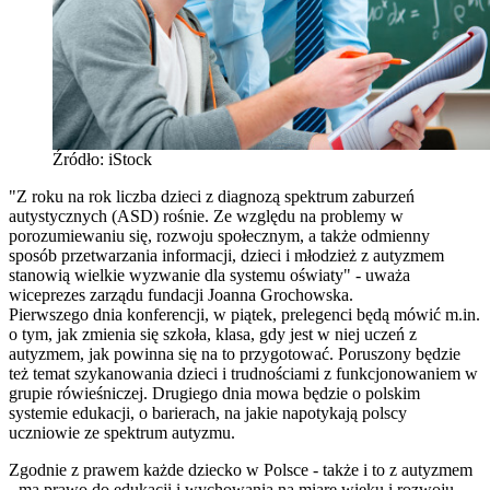
Źródło: iStock
"Z roku na rok liczba dzieci z diagnozą spektrum zaburzeń
autystycznych (ASD) rośnie. Ze względu na problemy w
porozumiewaniu się, rozwoju społecznym, a także odmienny
sposób przetwarzania informacji, dzieci i młodzież z autyzmem
stanowią wielkie wyzwanie dla systemu oświaty" - uważa
wiceprezes zarządu fundacji Joanna Grochowska.
Pierwszego dnia konferencji, w piątek, prelegenci będą mówić m.in.
o tym, jak zmienia się szkoła, klasa, gdy jest w niej uczeń z
autyzmem, jak powinna się na to przygotować. Poruszony będzie
też temat szykanowania dzieci i trudnościami z funkcjonowaniem w
grupie rówieśniczej. Drugiego dnia mowa będzie o polskim
systemie edukacji, o barierach, na jakie napotykają polscy
uczniowie ze spektrum autyzmu.
Zgodnie z prawem każde dziecko w Polsce - także i to z autyzmem
- ma prawo do edukacji i wychowania na miarę wieku i rozwoju.