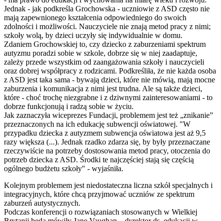
Jednak - jak podkreśla Grochowska - uczniowie z ASD często nie
mają zapewnionego kształcenia odpowiedniego do swoich
zdolności i możliwości. Nauczyciele nie znają metod pracy z nimi;
szkoły wolą, by dzieci uczyły się indywidualnie w domu.
Zdaniem Grochowskiej to, czy dziecko z zaburzeniami spektrum
autyzmu poradzi sobie w szkole, dobrze się w niej zaadaptuje,
zależy przede wszystkim od zaangażowania szkoły i nauczycieli
oraz dobrej współpracy z rodzicami. Podkreśliła, że nie każda osoba
z ASD jest taka sama - bywają dzieci, które nie mówią, mają mocne
zaburzenia i komunikacja z nimi jest trudna. Ale są także dzieci,
które - choć trochę niezgrabne i z dziwnymi zainteresowaniami - to
dobrze funkcjonują i radzą sobie w życiu.
Jak zaznaczyła wiceprezes Fundacji, problemem jest też „znikanie”
przeznaczonych na ich edukację subwencji oświatowej. "W
przypadku dziecka z autyzmem subwencja oświatowa jest aż 9,5
razy większa (...). Jednak rzadko zdarza się, by były przeznaczane
rzeczywiście na potrzeby dostosowania metod pracy, otoczenia do
potrzeb dziecka z ASD. Środki te najczęściej stają się częścią
ogólnego budżetu szkoły" - wyjaśniła.
Kolejnym problemem jest niedostateczna liczna szkół specjalnych i
integracyjnych, które chcą przyjmować uczniów ze spektrum
zaburzeń autystycznych.
Podczas konferencji o rozwiązaniach stosowanych w Wielkiej
Brytanii będą mówiły Jane Vaughan – dyrektor ds. edukacji w