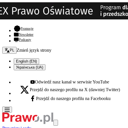
- otwiera się w nowej karcie
Promocje
Newsletter
Podcasty
Zmień język - bieżący:
Zmień język strony
PL
English (EN)
Українська (UA)
Odwiedź nasz kanał w serwisie YouTube
Youtube - otwiera się w nowej karcie
Przejdź do naszego profilu na X (dawniej Twitter)
X - otwiera się w nowej karcie
Przejdź do naszego profilu na Facebooku
Facebook - otwiera się w nowej karcie