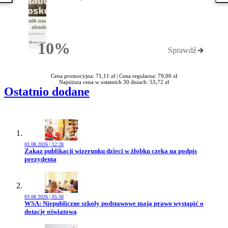
10%
Sprawdź
Rabatu
Cena promocyjna: 71,11 zł |
Cena regularna: 79,00 zł
Najniższa cena w ostatnich 30 dniach: 53,72 zł
Ostatnio dodane
03.08.2026 | 12:28
Przejdź do artykułu:
Zakaz publikacji wizerunku dzieci w żłobku czeka na podpis
prezydenta
03.08.2026 | 05:30
Przejdź do artykułu:
WSA: Niepubliczne szkoły podstawowe mają prawo wystąpić o
dotację oświatową