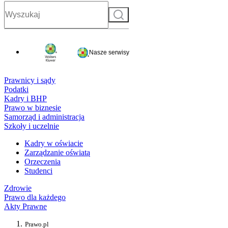
Szukaj
Nasze serwisy
Prawnicy i sądy
Podatki
Kadry i BHP
Prawo w biznesie
Samorząd i administracja
Szkoły i uczelnie
Kadry w oświacie
Zarządzanie oświatą
Orzeczenia
Studenci
Zdrowie
Prawo dla każdego
Akty Prawne
Prawo.pl