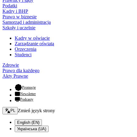
Prawnicy i sądy
Podatki
Kadry i BHP
Prawo w biznesie
Samorząd i administracja
Szkoły i uczelnie
Kadry w oświacie
Zarządzanie oświatą
Orzeczenia
Studenci
Zdrowie
Prawo dla każdego
Akty Prawne
- otwiera się w nowej karcie
Promocje
Newsletter
Podcasty
Zmień język - bieżący:
Zmień język strony
PL
English (EN)
Українська (UA)