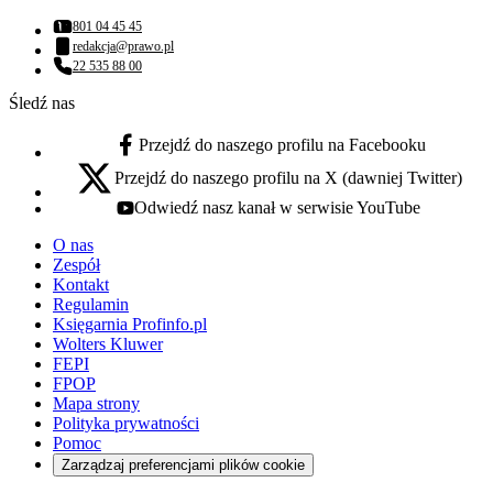
801 04 45 45
Numer telefonu:
redakcja@prawo.pl
Adres email:
22 535 88 00
Numer telefonu:
Śledź nas
Przejdź do naszego profilu na Facebooku
facebook - otwiera się w nowej karcie
Przejdź do naszego profilu na X (dawniej Twitter)
x - otwiera się w nowej karcie
Odwiedź nasz kanał w serwisie YouTube
youtube - otwiera się w nowej karcie
O nas
Zespół
Kontakt
Regulamin
Księgarnia Profinfo.pl
Wolters Kluwer
FEPI
FPOP
Mapa strony
Polityka prywatności
Pomoc
Zarządzaj preferencjami plików cookie