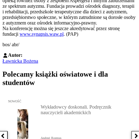
opieką również osoby z zespołem Aspergera i innymi zaburzeniami
ze spektrum autyzmu. Fundacja prowadzi ośrodek diagnozy, terapii
i rehabilitacji, przedszkole terapeutyczne dla dzieci z autyzmem,
przedsiębiorstwo społeczne, w którym zatrudnione są dorosłe osoby
z autyzmem oraz ośrodek informacyjno-prawny.
Na konferencję można się jeszcze akredytować przez stronę
fundacji
www.synapsis.waw.pl
. (PAP)
bos/ abr/
Autor:
Ławnicka Bożena
Polecamy książki oświatowe i dla
studentów
Przejdź do: Wykładowcy doskonali. Podręcznik nauczycieli akadem
NOWOŚĆ
Wykładowcy doskonali. Podręcznik
nauczycieli akademickich
Poprzednia książka
N
Andrzej Rozmus