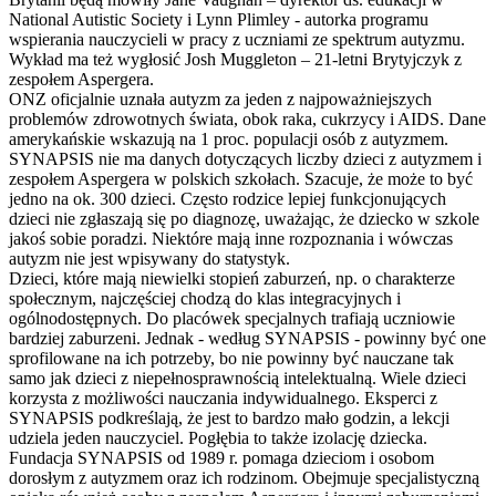
National Autistic Society i Lynn Plimley - autorka programu
wspierania nauczycieli w pracy z uczniami ze spektrum autyzmu.
Wykład ma też wygłosić Josh Muggleton – 21-letni Brytyjczyk z
zespołem Aspergera.
ONZ oficjalnie uznała autyzm za jeden z najpoważniejszych
problemów zdrowotnych świata, obok raka, cukrzycy i AIDS. Dane
amerykańskie wskazują na 1 proc. populacji osób z autyzmem.
SYNAPSIS nie ma danych dotyczących liczby dzieci z autyzmem i
zespołem Aspergera w polskich szkołach. Szacuje, że może to być
jedno na ok. 300 dzieci. Często rodzice lepiej funkcjonujących
dzieci nie zgłaszają się po diagnozę, uważając, że dziecko w szkole
jakoś sobie poradzi. Niektóre mają inne rozpoznania i wówczas
autyzm nie jest wpisywany do statystyk.
Dzieci, które mają niewielki stopień zaburzeń, np. o charakterze
społecznym, najczęściej chodzą do klas integracyjnych i
ogólnodostępnych. Do placówek specjalnych trafiają uczniowie
bardziej zaburzeni. Jednak - według SYNAPSIS - powinny być one
sprofilowane na ich potrzeby, bo nie powinny być nauczane tak
samo jak dzieci z niepełnosprawnością intelektualną. Wiele dzieci
korzysta z możliwości nauczania indywidualnego. Eksperci z
SYNAPSIS podkreślają, że jest to bardzo mało godzin, a lekcji
udziela jeden nauczyciel. Pogłębia to także izolację dziecka.
Fundacja SYNAPSIS od 1989 r. pomaga dzieciom i osobom
dorosłym z autyzmem oraz ich rodzinom. Obejmuje specjalistyczną