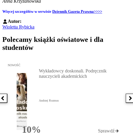
Anna Krzyżanowska
Więcej szczegółów w serwisie
Dziennik Gazeta Prawna>>>>
Autor:
Wioletta Rybicka
Polecamy książki oświatowe i dla
studentów
Przejdź do: Wykładowcy doskonali. Podręcznik nauczycieli akadem
NOWOŚĆ
Wykładowcy doskonali. Podręcznik
nauczycieli akademickich
Poprzednia książka
N
Andrzej Rozmus
10%
Sprawdź