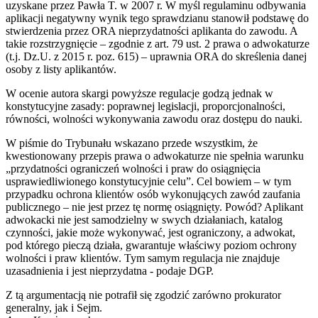
uzyskane przez Pawła T. w 2007 r. W myśl regulaminu odbywania
aplikacji negatywny wynik tego sprawdzianu stanowił podstawę do
stwierdzenia przez ORA nieprzydatności aplikanta do zawodu. A
takie rozstrzygnięcie – zgodnie z art. 79 ust. 2 prawa o adwokaturze
(t.j. Dz.U. z 2015 r. poz. 615) – uprawnia ORA do skreślenia danej
osoby z listy aplikantów.
W ocenie autora skargi powyższe regulacje godzą jednak w
konstytucyjne zasady: poprawnej legislacji, proporcjonalności,
równości, wolności wykonywania zawodu oraz dostępu do nauki.
W piśmie do Trybunału wskazano przede wszystkim, że
kwestionowany przepis prawa o adwokaturze nie spełnia warunku
„przydatności ograniczeń wolności i praw do osiągnięcia
usprawiedliwionego konstytucyjnie celu”. Cel bowiem – w tym
przypadku ochrona klientów osób wykonujących zawód zaufania
publicznego – nie jest przez tę normę osiągnięty. Powód? Aplikant
adwokacki nie jest samodzielny w swych działaniach, katalog
czynności, jakie może wykonywać, jest ograniczony, a adwokat,
pod którego pieczą działa, gwarantuje właściwy poziom ochrony
wolności i praw klientów. Tym samym regulacja nie znajduje
uzasadnienia i jest nieprzydatna - podaje DGP.
Z tą argumentacją nie potrafił się zgodzić zarówno prokurator
generalny, jak i Sejm.