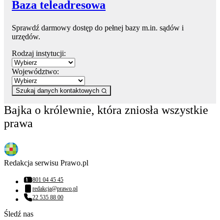
Baza teleadresowa
Sprawdź darmowy dostęp do pełnej bazy m.in. sądów i
urzędów.
Rodzaj instytucji:
Województwo:
Szukaj danych kontaktowych
Bajka o królewnie, która zniosła wszystkie
prawa
Redakcja serwisu Prawo.pl
801 04 45 45
Numer telefonu:
redakcja@prawo.pl
Adres email:
22 535 88 00
Numer telefonu:
Śledź nas