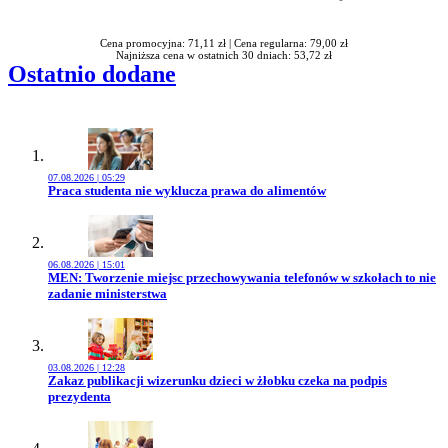
Rabatu
Cena promocyjna: 71,11 zł |
Cena regularna: 79,00 zł
Najniższa cena w ostatnich 30 dniach: 53,72 zł
Ostatnio dodane
07.08.2026 | 05:29
Przejdź do artykułu:
Praca studenta nie wyklucza prawa do alimentów
06.08.2026 | 15:01
Przejdź do artykułu:
MEN: Tworzenie miejsc przechowywania telefonów w szkołach to nie
zadanie ministerstwa
03.08.2026 | 12:28
Przejdź do artykułu:
Zakaz publikacji wizerunku dzieci w żłobku czeka na podpis
prezydenta