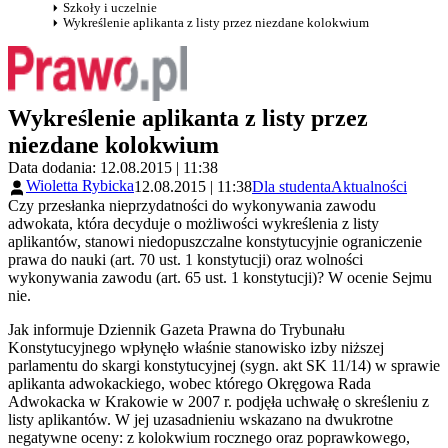
Szkoły i uczelnie
Wykreślenie aplikanta z listy przez niezdane kolokwium
Wykreślenie aplikanta z listy przez
niezdane kolokwium
Data dodania: 12.08.2015 | 11:38
Wioletta Rybicka
12.08.2015 | 11:38
Dla studenta
Aktualności
Czy przesłanka nieprzydatności do wykonywania zawodu
adwokata, która decyduje o możliwości wykreślenia z listy
aplikantów, stanowi niedopuszczalne konstytucyjnie ograniczenie
prawa do nauki (art. 70 ust. 1 konstytucji) oraz wolności
wykonywania zawodu (art. 65 ust. 1 konstytucji)? W ocenie Sejmu
nie.
Jak informuje Dziennik Gazeta Prawna do Trybunału
Konstytucyjnego wpłynęło właśnie stanowisko izby niższej
parlamentu do skargi konstytucyjnej (sygn. akt SK 11/14) w sprawie
aplikanta adwokackiego, wobec którego Okręgowa Rada
Adwokacka w Krakowie w 2007 r. podjęła uchwałę o skreśleniu z
listy aplikantów. W jej uzasadnieniu wskazano na dwukrotne
negatywne oceny: z kolokwium rocznego oraz poprawkowego,