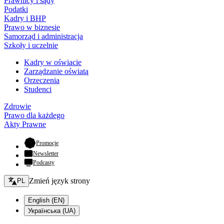
Prawnicy i sądy
Podatki
Kadry i BHP
Prawo w biznesie
Samorząd i administracja
Szkoły i uczelnie
Kadry w oświacie
Zarządzanie oświatą
Orzeczenia
Studenci
Zdrowie
Prawo dla każdego
Akty Prawne
- otwiera się w nowej karcie
Promocje
Newsletter
Podcasty
Zmień język - bieżący:
Zmień język strony
PL
English (EN)
Українська (UA)