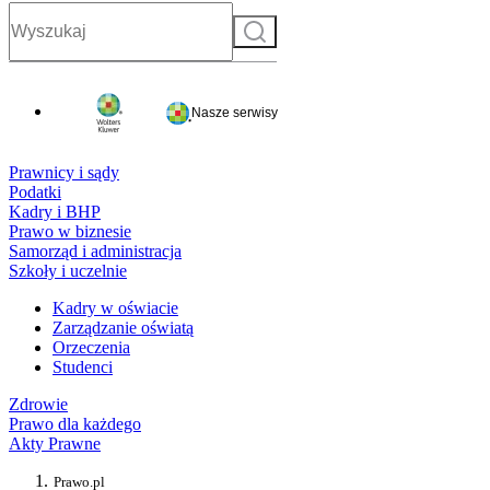
Szukaj
Nasze serwisy
Prawnicy i sądy
Podatki
Kadry i BHP
Prawo w biznesie
Samorząd i administracja
Szkoły i uczelnie
Kadry w oświacie
Zarządzanie oświatą
Orzeczenia
Studenci
Zdrowie
Prawo dla każdego
Akty Prawne
Prawo.pl