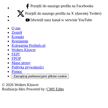
Przejdź do naszego profilu na Facebooku
facebook - otwiera się w nowej karcie
Przejdź do naszego profilu na X (dawniej Twitter)
x - otwiera się w nowej karcie
Odwiedź nasz kanał w serwisie YouTube
youtube - otwiera się w nowej karcie
O nas
Zespół
Kontakt
Regulamin
Księgarnia Profinfo.pl
Wolters Kluwer
FEPI
FPOP
Mapa strony
Polityka prywatności
Pomoc
Zarządzaj preferencjami plików cookie
© 2026 Wolters Kluwer
Realizacja Ideo Powered by:
CMS Edito