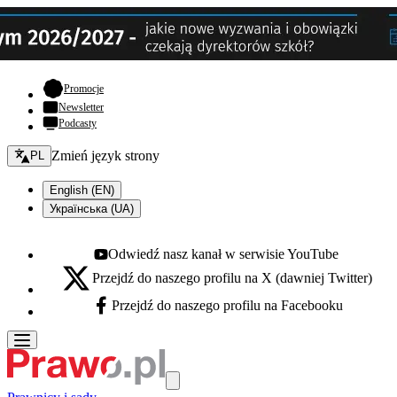
- otwiera się w nowej karcie
Promocje
Newsletter
Podcasty
Zmień język - bieżący:
Zmień język strony
PL
English (EN)
Українська (UA)
Odwiedź nasz kanał w serwisie YouTube
Youtube - otwiera się w nowej karcie
Przejdź do naszego profilu na X (dawniej Twitter)
X - otwiera się w nowej karcie
Przejdź do naszego profilu na Facebooku
Facebook - otwiera się w nowej karcie