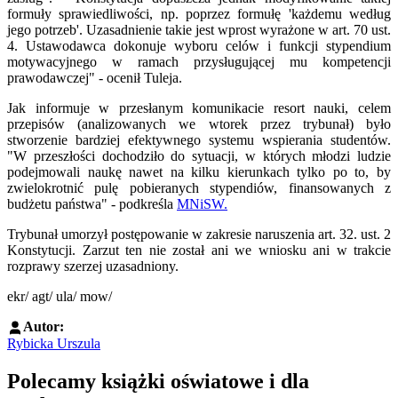
formuły sprawiedliwości, np. poprzez formułę 'każdemu według
jego potrzeb'. Uzasadnienie takie jest wprost wyrażone w art. 70 ust.
4. Ustawodawca dokonuje wyboru celów i funkcji stypendium
motywacyjnego w ramach przysługującej mu kompetencji
prawodawczej" - ocenił Tuleja.
Jak informuje w przesłanym komunikacie resort nauki, celem
przepisów (analizowanych we wtorek przez trybunał) było
stworzenie bardziej efektywnego systemu wspierania studentów.
"W przeszłości dochodziło do sytuacji, w których młodzi ludzie
podejmowali naukę nawet na kilku kierunkach tylko po to, by
zwielokrotnić pulę pobieranych stypendiów, finansowanych z
budżetu państwa" - podkreśla
MNiSW.
Trybunał umorzył postępowanie w zakresie naruszenia art. 32. ust. 2
Konstytucji. Zarzut ten nie został ani we wniosku ani w trakcie
rozprawy szerzej uzasadniony.
ekr/ agt/ ula/ mow/
Autor:
Rybicka Urszula
Polecamy książki oświatowe i dla