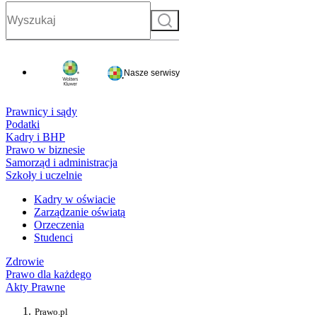
Szukaj
Nasze serwisy
Prawnicy i sądy
Podatki
Kadry i BHP
Prawo w biznesie
Samorząd i administracja
Szkoły i uczelnie
Kadry w oświacie
Zarządzanie oświatą
Orzeczenia
Studenci
Zdrowie
Prawo dla każdego
Akty Prawne
Prawo.pl