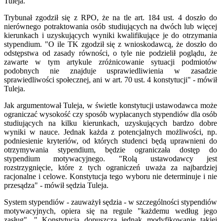
Tuleja.
Trybunał zgodził się z RPO, że na tle art. 184 ust. 4 doszło do
nierównego potraktowania osób studiujących na dwóch lub więcej
kierunkach i uzyskujących wyniki kwalifikujące je do otrzymania
stypendium. "O ile TK zgodził się z wnioskodawcą, że doszło do
odstępstwa od zasady równości, o tyle nie podzielił poglądu, że
zawarte w tym artykule zróżnicowanie sytuacji podmiotów
podobnych nie znajduje usprawiedliwienia w zasadzie
sprawiedliwości społecznej, ani w art. 70 ust. 4 konstytucji" - mówił
Tuleja.
Jak argumentował Tuleja, w świetle konstytucji ustawodawca może
ograniczać wysokość czy sposób wypłacanych stypendiów dla osób
studiujących na kilku kierunkach, uzyskujących bardzo dobre
wyniki w nauce. Jednak każda z potencjalnych możliwości, np.
podniesienie kryteriów, od których studenci będą uprawnieni do
otrzymywania stypendium, będzie ograniczała dostęp do
stypendium motywacyjnego. "Rolą ustawodawcy jest
rozstrzygnięcie, które z tych ograniczeń uważa za najbardziej
racjonalne i celowe. Konstytucja tego wyboru nie determinuje i nie
przesądza" - mówił sędzia Tuleja.
System stypendiów - zauważył sędzia - w szczególności stypendiów
motywacyjnych, opiera się na regule "każdemu według jego
zasług". " Konstytucja dopuszcza jednak modyfikowanie takiej