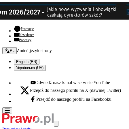
- otwiera się w nowej karcie
Promocje
Newsletter
Podcasty
Zmień język - bieżący:
Zmień język strony
PL
English (EN)
Українська (UA)
Odwiedź nasz kanał w serwisie YouTube
Youtube - otwiera się w nowej karcie
Przejdź do naszego profilu na X (dawniej Twitter)
X - otwiera się w nowej karcie
Przejdź do naszego profilu na Facebooku
Facebook - otwiera się w nowej karcie