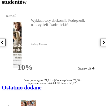
studentów
Przejdź do: Wykładowcy doskonali. Podręcznik nauczycieli akadem
NOWOŚĆ
Wykładowcy doskonali. Podręcznik
nauczycieli akademickich
Poprzednia książka
N
Andrzej Rozmus
10%
Sprawdź
Rabatu
Cena promocyjna: 71,11 zł |
Cena regularna: 79,00 zł
Najniższa cena w ostatnich 30 dniach: 53,72 zł
Ostatnio dodane