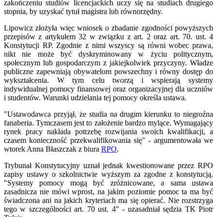
zakończeniu studiów licencjackich uczy się na studiach drugiego
stopnia, by uzyskać tytuł magistra lub równorzędny.
Lipowicz złożyła więc wniosek o zbadanie zgodności powyższych
przepisów z artykułem 32 w związku z art. 2 oraz art. 70. ust. 4
Konstytucji RP. Zgodnie z nimi wszyscy są równi wobec prawa,
nikt nie może być dyskryminowany w życiu politycznym,
społecznym lub gospodarczym z jakiejkolwiek przyczyny. Władze
publiczne zapewniają obywatelom powszechny i równy dostęp do
wykształcenia. W tym celu tworzą i wspierają systemy
indywidualnej pomocy finansowej oraz organizacyjnej dla uczniów
i studentów. Warunki udzielania tej pomocy określa ustawa.
"Ustawodawca przyjął, że studia na drugim kierunku to niegroźna
fanaberia. Tymczasem jest to założenie bardzo mylące. Wymagający
rynek pracy nakłada potrzebę rozwijania swoich kwalifikacji, a
czasem konieczność przekwalifikowania się" - argumentowała we
wtorek Anna Błaszczak z biura
RPO
.
Trybunał Konstytucyjny uznał jednak kwestionowane przez RPO
zapisy ustawy o szkolnictwie wyższym za zgodne z konstytucją.
"Systemy pomocy mogą być zróżnicowane, a sama ustawa
zasadnicza nie mówi wprost, na jakim poziomie pomoc ta ma być
świadczona ani na jakich kryteriach ma się opierać. Nie rozstrzyga
tego w szczególności art. 70 ust. 4" - uzasadniał sędzia TK Piotr