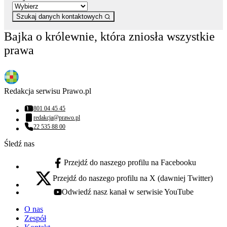
Szukaj danych kontaktowych
Bajka o królewnie, która zniosła wszystkie
prawa
Redakcja serwisu Prawo.pl
801 04 45 45
Numer telefonu:
redakcja@prawo.pl
Adres email:
22 535 88 00
Numer telefonu:
Śledź nas
Przejdź do naszego profilu na Facebooku
facebook - otwiera się w nowej karcie
Przejdź do naszego profilu na X (dawniej Twitter)
x - otwiera się w nowej karcie
Odwiedź nasz kanał w serwisie YouTube
youtube - otwiera się w nowej karcie
O nas
Zespół