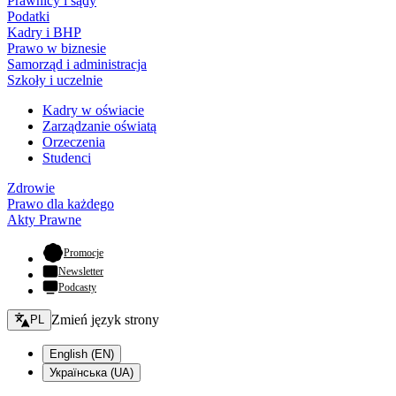
Prawnicy i sądy
Podatki
Kadry i BHP
Prawo w biznesie
Samorząd i administracja
Szkoły i uczelnie
Kadry w oświacie
Zarządzanie oświatą
Orzeczenia
Studenci
Zdrowie
Prawo dla każdego
Akty Prawne
- otwiera się w nowej karcie
Promocje
Newsletter
Podcasty
Zmień język - bieżący:
Zmień język strony
PL
English (EN)
Українська (UA)