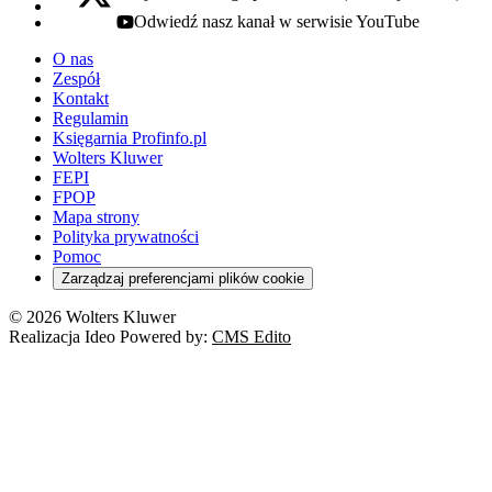
x - otwiera się w nowej karcie
Odwiedź nasz kanał w serwisie YouTube
youtube - otwiera się w nowej karcie
O nas
Zespół
Kontakt
Regulamin
Księgarnia Profinfo.pl
Wolters Kluwer
FEPI
FPOP
Mapa strony
Polityka prywatności
Pomoc
Zarządzaj preferencjami plików cookie
© 2026 Wolters Kluwer
Realizacja Ideo Powered by:
CMS Edito