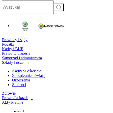
Szukaj
Nasze serwisy
Prawnicy i sądy
Podatki
Kadry i BHP
Prawo w biznesie
Samorząd i administracja
Szkoły i uczelnie
Kadry w oświacie
Zarządzanie oświatą
Orzeczenia
Studenci
Zdrowie
Prawo dla każdego
Akty Prawne
Prawo.pl