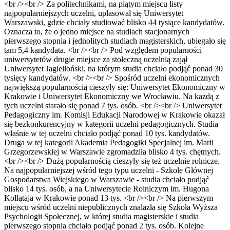
<br /><br /> Za politechnikami, na piątym miejscu listy
najpopularniejszych uczelni, uplasował się Uniwersytet
Warszawski, gdzie chciały studiować blisko 44 tysiące kandydatów.
Oznacza to, że o jedno miejsce na studiach stacjonarnych
pierwszego stopnia i jednolitych studiach magisterskich, ubiegało się
tam 5,4 kandydata. <br /><br /> Pod względem popularności
uniwersytetów drugie miejsce za stołeczną uczelnią zajął
Uniwersytet Jagielloński, na którym studia chciało podjąć ponad 30
tysięcy kandydatów. <br /><br /> Spośród uczelni ekonomicznych
największą popularnością cieszyły się: Uniwersytet Ekonomiczny w
Krakowie i Uniwersytet Ekonomiczny we Wrocławiu. Na każdą z
tych uczelni starało się ponad 7 tys. osób. <br /><br /> Uniwersytet
Pedagogiczny im. Komisji Edukacji Narodowej w Krakowie okazał
się bezkonkurencyjny w kategorii uczelni pedagogicznych. Studia
właśnie w tej uczelni chciało podjąć ponad 10 tys. kandydatów.
Druga w tej kategorii Akademia Pedagogiki Specjalnej im. Marii
Grzegorzewskiej w Warszawie zgromadziła blisko 4 tys. chętnych.
<br /><br /> Dużą popularnością cieszyły się też uczelnie rolnicze.
Na najpopularniejszej wśród tego typu uczelni - Szkole Głównej
Gospodarstwa Wiejskiego w Warszawie - studia chciało podjąć
blisko 14 tys. osób, a na Uniwersytecie Rolniczym im. Hugona
Kołłątaja w Krakowie ponad 13 tys. <br /><br /> Na pierwszym
miejscu wśród uczelni niepublicznych znalazła się Szkoła Wyższa
Psychologii Społecznej, w której studia magisterskie i studia
pierwszego stopnia chciało podjąć ponad 2 tys. osób. Kolejne