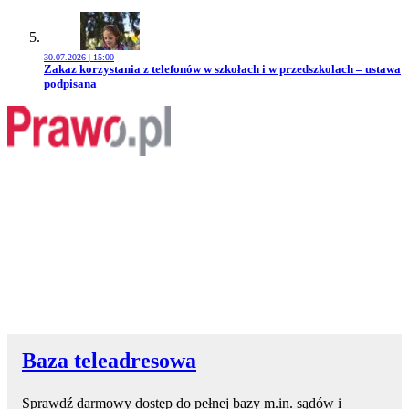
30.07.2026 | 15:00
Przejdź do artykułu:
Zakaz korzystania z telefonów w szkołach i w przedszkolach – ustawa
podpisana
Baza teleadresowa
Sprawdź darmowy dostęp do pełnej bazy m.in. sądów i