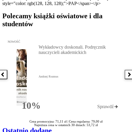
style="color: rgb(128, 128, 128);">PAP</span></p>
Polecamy książki oświatowe i dla
studentów
Przejdź do: Wykładowcy doskonali. Podręcznik nauczycieli akadem
NOWOŚĆ
Wykładowcy doskonali. Podręcznik
nauczycieli akademickich
Poprzednia książka
N
Andrzej Rozmus
10%
Sprawdź
Rabatu
Cena promocyjna: 71,11 zł |
Cena regularna: 79,00 zł
Najniższa cena w ostatnich 30 dniach: 53,72 zł
Ostatnio dodane