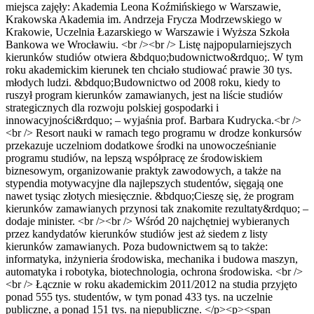
miejsca zajęły: Akademia Leona Koźmińskiego w Warszawie,
Krakowska Akademia im. Andrzeja Frycza Modrzewskiego w
Krakowie, Uczelnia Łazarskiego w Warszawie i Wyższa Szkoła
Bankowa we Wrocławiu. <br /><br /> Listę najpopularniejszych
kierunków studiów otwiera &bdquo;budownictwo&rdquo;. W tym
roku akademickim kierunek ten chciało studiować prawie 30 tys.
młodych ludzi. &bdquo;Budownictwo od 2008 roku, kiedy to
ruszył program kierunków zamawianych, jest na liście studiów
strategicznych dla rozwoju polskiej gospodarki i
innowacyjności&rdquo; – wyjaśnia prof. Barbara Kudrycka.<br />
<br /> Resort nauki w ramach tego programu w drodze konkursów
przekazuje uczelniom dodatkowe środki na unowocześnianie
programu studiów, na lepszą współpracę ze środowiskiem
biznesowym, organizowanie praktyk zawodowych, a także na
stypendia motywacyjne dla najlepszych studentów, sięgają one
nawet tysiąc złotych miesięcznie. &bdquo;Cieszę się, że program
kierunków zamawianych przynosi tak znakomite rezultaty&rdquo; –
dodaje minister. <br /><br /> Wśród 20 najchętniej wybieranych
przez kandydatów kierunków studiów jest aż siedem z listy
kierunków zamawianych. Poza budownictwem są to także:
informatyka, inżynieria środowiska, mechanika i budowa maszyn,
automatyka i robotyka, biotechnologia, ochrona środowiska. <br />
<br /> Łącznie w roku akademickim 2011/2012 na studia przyjęto
ponad 555 tys. studentów, w tym ponad 433 tys. na uczelnie
publiczne, a ponad 151 tys. na niepubliczne. </p><p><span