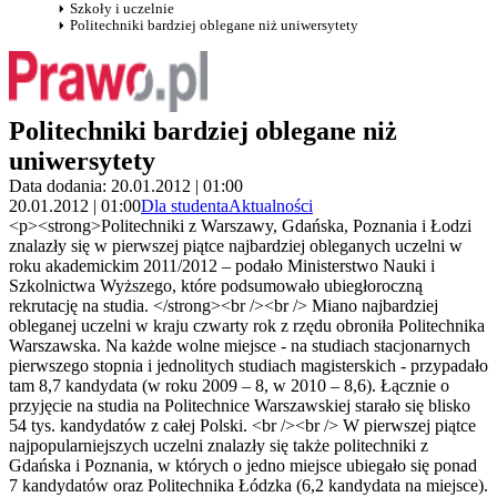
Szkoły i uczelnie
Politechniki bardziej oblegane niż uniwersytety
Politechniki bardziej oblegane niż
uniwersytety
Data dodania: 20.01.2012 | 01:00
20.01.2012 | 01:00
Dla studenta
Aktualności
<p><strong>Politechniki z Warszawy, Gdańska, Poznania i Łodzi
znalazły się w pierwszej piątce najbardziej obleganych uczelni w
roku akademickim 2011/2012 – podało Ministerstwo Nauki i
Szkolnictwa Wyższego, które podsumowało ubiegłoroczną
rekrutację na studia. </strong><br /><br /> Miano najbardziej
obleganej uczelni w kraju czwarty rok z rzędu obroniła Politechnika
Warszawska. Na każde wolne miejsce - na studiach stacjonarnych
pierwszego stopnia i jednolitych studiach magisterskich - przypadało
tam 8,7 kandydata (w roku 2009 – 8, w 2010 – 8,6). Łącznie o
przyjęcie na studia na Politechnice Warszawskiej starało się blisko
54 tys. kandydatów z całej Polski. <br /><br /> W pierwszej piątce
najpopularniejszych uczelni znalazły się także politechniki z
Gdańska i Poznania, w których o jedno miejsce ubiegało się ponad
7 kandydatów oraz Politechnika Łódzka (6,2 kandydata na miejsce).