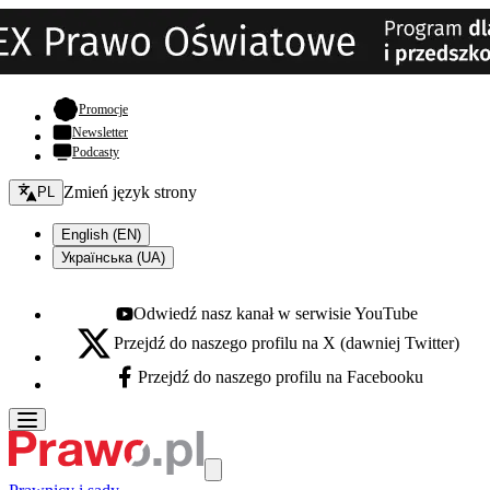
- otwiera się w nowej karcie
Promocje
Newsletter
Podcasty
Zmień język - bieżący:
Zmień język strony
PL
English (EN)
Українська (UA)
Odwiedź nasz kanał w serwisie YouTube
Youtube - otwiera się w nowej karcie
Przejdź do naszego profilu na X (dawniej Twitter)
X - otwiera się w nowej karcie
Przejdź do naszego profilu na Facebooku
Facebook - otwiera się w nowej karcie