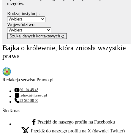
urzędów.
Rodzaj instytucji:
Województwo:
Szukaj danych kontaktowych
Bajka o królewnie, która zniosła wszystkie
prawa
Redakcja serwisu Prawo.pl
801 04 45 45
Numer telefonu:
redakcja@prawo.pl
Adres email:
22 535 88 00
Numer telefonu:
Śledź nas
Przejdź do naszego profilu na Facebooku
facebook - otwiera się w nowej karcie
Przejdź do naszego profilu na X (dawniej Twitter)