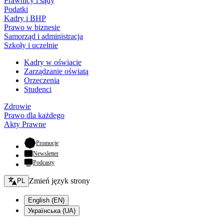
Prawnicy i sądy
Podatki
Kadry i BHP
Prawo w biznesie
Samorząd i administracja
Szkoły i uczelnie
Kadry w oświacie
Zarządzanie oświatą
Orzeczenia
Studenci
Zdrowie
Prawo dla każdego
Akty Prawne
- otwiera się w nowej karcie
Promocje
Newsletter
Podcasty
Zmień język - bieżący:
Zmień język strony
PL
English (EN)
Українська (UA)