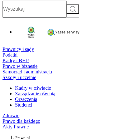
Szukaj
Nasze serwisy
Prawnicy i sądy
Podatki
Kadry i BHP
Prawo w biznesie
Samorząd i administracja
Szkoły i uczelnie
Kadry w oświacie
Zarządzanie oświatą
Orzeczenia
Studenci
Zdrowie
Prawo dla każdego
Akty Prawne
Prawo.pl