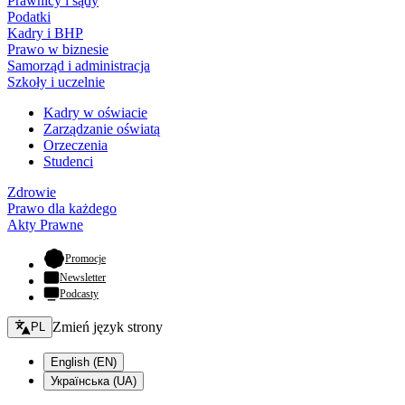
Prawnicy i sądy
Podatki
Kadry i BHP
Prawo w biznesie
Samorząd i administracja
Szkoły i uczelnie
Kadry w oświacie
Zarządzanie oświatą
Orzeczenia
Studenci
Zdrowie
Prawo dla każdego
Akty Prawne
- otwiera się w nowej karcie
Promocje
Newsletter
Podcasty
Zmień język - bieżący:
Zmień język strony
PL
English (EN)
Українська (UA)