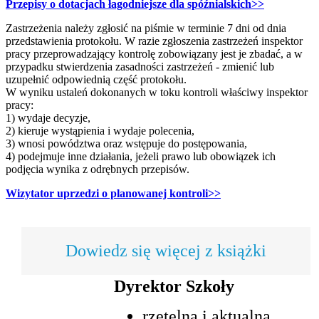
Przepisy o dotacjach łagodniejsze dla spóźnialskich>>
Zastrzeżenia należy zgłosić na piśmie w terminie 7 dni od dnia
przedstawienia protokołu. W razie zgłoszenia zastrzeżeń inspektor
pracy przeprowadzający kontrolę zobowiązany jest je zbadać, a w
przypadku stwierdzenia zasadności zastrzeżeń - zmienić lub
uzupełnić odpowiednią część protokołu.
W wyniku ustaleń dokonanych w toku kontroli właściwy inspektor
pracy:
1) wydaje decyzje,
2) kieruje wystąpienia i wydaje polecenia,
3) wnosi powództwa oraz wstępuje do postępowania,
4) podejmuje inne działania, jeżeli prawo lub obowiązek ich
podjęcia wynika z odrębnych przepisów.
Wizytator uprzedzi o planowanej kontroli>>
Dowiedz się więcej z książki
Dyrektor Szkoły
rzetelna i aktualna