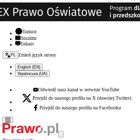
- otwiera się w nowej karcie
Promocje
Newsletter
Podcasty
Zmień język - bieżący:
Zmień język strony
PL
English (EN)
Українська (UA)
Odwiedź nasz kanał w serwisie YouTube
Youtube - otwiera się w nowej karcie
Przejdź do naszego profilu na X (dawniej Twitter)
X - otwiera się w nowej karcie
Przejdź do naszego profilu na Facebooku
Facebook - otwiera się w nowej karcie