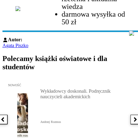
wiedza
darmowa wysyłka od
50 zł
Autor:
Agata Piszko
Polecamy książki oświatowe i dla
studentów
Przejdź do: Wykładowcy doskonali. Podręcznik nauczycieli akadem
NOWOŚĆ
Wykładowcy doskonali. Podręcznik
nauczycieli akademickich
Poprzednia książka
N
Andrzej Rozmus