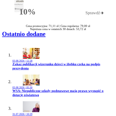
10%
Sprawdź
Rabatu
Cena promocyjna: 71,11 zł |
Cena regularna: 79,00 zł
Najniższa cena w ostatnich 30 dniach: 53,72 zł
Ostatnio dodane
03.08.2026 | 12:28
Przejdź do artykułu:
Zakaz publikacji wizerunku dzieci w żłobku czeka na podpis
prezydenta
03.08.2026 | 05:30
Przejdź do artykułu:
WSA: Niepubliczne szkoły podstawowe mają prawo wystąpić o
dotację oświatową
31.07.2026 | 10:29