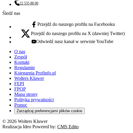
Adres email:
22 535 88 00
Numer telefonu:
Śledź nas
Przejdź do naszego profilu na Facebooku
facebook - otwiera się w nowej karcie
Przejdź do naszego profilu na X (dawniej Twitter)
x - otwiera się w nowej karcie
Odwiedź nasz kanał w serwisie YouTube
youtube - otwiera się w nowej karcie
O nas
Zespół
Kontakt
Regulamin
Księgarnia Profinfo.pl
Wolters Kluwer
FEPI
FPOP
Mapa strony
Polityka prywatności
Pomoc
Zarządzaj preferencjami plików cookie
© 2026 Wolters Kluwer
Realizacja Ideo Powered by:
CMS Edito