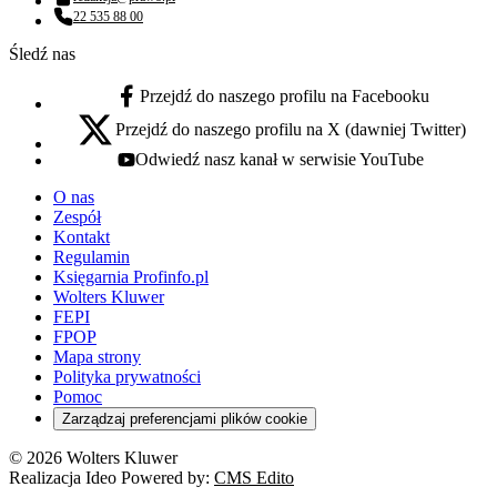
Adres email:
22 535 88 00
Numer telefonu:
Śledź nas
Przejdź do naszego profilu na Facebooku
facebook - otwiera się w nowej karcie
Przejdź do naszego profilu na X (dawniej Twitter)
x - otwiera się w nowej karcie
Odwiedź nasz kanał w serwisie YouTube
youtube - otwiera się w nowej karcie
O nas
Zespół
Kontakt
Regulamin
Księgarnia Profinfo.pl
Wolters Kluwer
FEPI
FPOP
Mapa strony
Polityka prywatności
Pomoc
Zarządzaj preferencjami plików cookie
© 2026 Wolters Kluwer
Realizacja Ideo Powered by:
CMS Edito