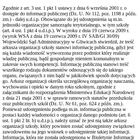
Zgodnie z art. 3 ust. 1 pkt 1 ustawy z dnia 6 września 2001 r. o
dostępie do informacji publicznej (Dz. U. Nr 112, poz. 1198 z późn.
zm.) - dalej u.d.i.p. Obowiązane do jej udostępnienia są m.in.
jednostki organizacyjne samorządu terytorialnego, w tym szkoły
(art. 4 ust. 1 pkt 4 u.d.i.p.). W wyroku z dnia 19 czerwca 2009 r.
(wyrok WSA z dnia 19 czerwca 2009 r. IV SAB/Gl 30/09)
Wojewódzki Sąd Administracyjny w Gliwicach stwierdził, że treść
arkusza organizacji szkoły stanowi informację publiczną, gdyż jest
nią każda wiadomość wytworzona przez podmiot który realizuje
władzę publiczną, bądź gospodaruje mieniem komunalnym w
zakresie swych kompetencji. Informację publiczną stanowi treść
wszelkiego rodzaju dokumentów odnoszących się do takiego
organu, związanych z nim bądź w jakikolwiek sposób dotyczących
go. Arkusz organizacji określa szczegółową organizację nauczania,
wychowania i opieki w danym roku szkolnym, zgodnie z
załącznikami do rozporządzenia Ministerstwa Edukacji Narodowej
z dnia 21 maja 2001 r. w sprawie ramowych statutów przedszkola
oraz publicznych szkół (Dz. U. Nr 61, poz. 624 z późn. zm.).
Ponieważ udostępnieniu podlega m.in. informacja publiczna w
postaci każdej wiadomości o organizacji danego podmiotu (art. 6
ust. 1 pkt 2 lit. b) u.d.i.p.), należy uznać że jest nią także arkusz
organizacji szkoły, który powinien zostać udostępniony związkowi
zawodowemu na jego wniosek o udostępnienie takiej informacji.
Informacja, która nie została udostępniona w Biuletynie Informacji