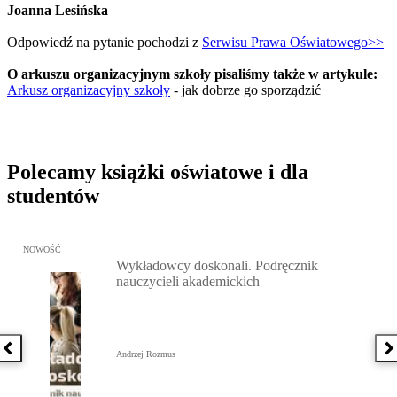
Joanna Lesińska
Odpowiedź na pytanie pochodzi z
Serwisu Prawa Oświatowego>>
O arkuszu organizacyjnym szkoły pisaliśmy także w artykule:
Arkusz organizacyjny szkoły
- jak dobrze go sporządzić
Polecamy książki oświatowe i dla
studentów
Przejdź do: Wykładowcy doskonali. Podręcznik nauczycieli akadem
NOWOŚĆ
Wykładowcy doskonali. Podręcznik
nauczycieli akademickich
Poprzednia książka
N
Andrzej Rozmus