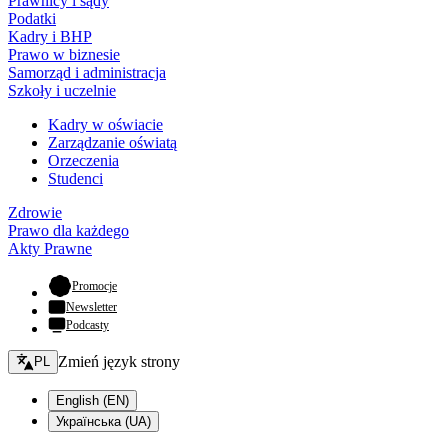
Prawnicy i sądy
Podatki
Kadry i BHP
Prawo w biznesie
Samorząd i administracja
Szkoły i uczelnie
Kadry w oświacie
Zarządzanie oświatą
Orzeczenia
Studenci
Zdrowie
Prawo dla każdego
Akty Prawne
- otwiera się w nowej karcie
Promocje
Newsletter
Podcasty
Zmień język - bieżący:
Zmień język strony
PL
English (EN)
Українська (UA)