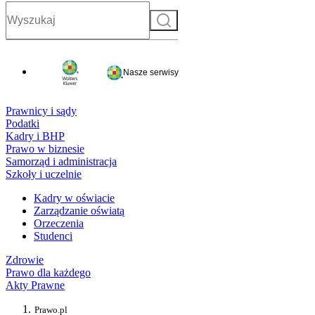
Szukaj
Nasze serwisy
Prawnicy i sądy
Podatki
Kadry i BHP
Prawo w biznesie
Samorząd i administracja
Szkoły i uczelnie
Kadry w oświacie
Zarządzanie oświatą
Orzeczenia
Studenci
Zdrowie
Prawo dla każdego
Akty Prawne
Prawo.pl