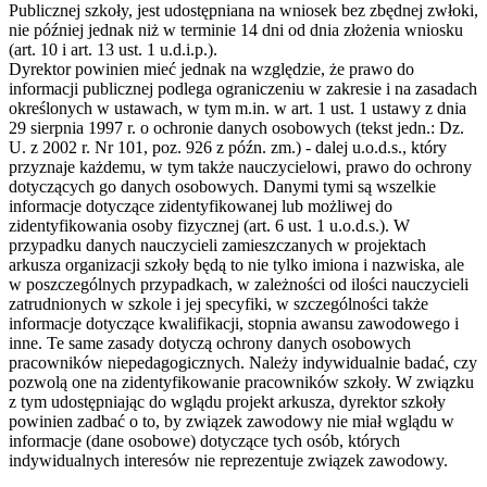
Publicznej szkoły, jest udostępniana na wniosek bez zbędnej zwłoki,
nie później jednak niż w terminie 14 dni od dnia złożenia wniosku
(art. 10 i art. 13 ust. 1 u.d.i.p.).
Dyrektor powinien mieć jednak na względzie, że prawo do
informacji publicznej podlega ograniczeniu w zakresie i na zasadach
określonych w ustawach, w tym m.in. w art. 1 ust. 1 ustawy z dnia
29 sierpnia 1997 r. o ochronie danych osobowych (tekst jedn.: Dz.
U. z 2002 r. Nr 101, poz. 926 z późn. zm.) - dalej u.o.d.s., który
przyznaje każdemu, w tym także nauczycielowi, prawo do ochrony
dotyczących go danych osobowych. Danymi tymi są wszelkie
informacje dotyczące zidentyfikowanej lub możliwej do
zidentyfikowania osoby fizycznej (art. 6 ust. 1 u.o.d.s.). W
przypadku danych nauczycieli zamieszczanych w projektach
arkusza organizacji szkoły będą to nie tylko imiona i nazwiska, ale
w poszczególnych przypadkach, w zależności od ilości nauczycieli
zatrudnionych w szkole i jej specyfiki, w szczególności także
informacje dotyczące kwalifikacji, stopnia awansu zawodowego i
inne. Te same zasady dotyczą ochrony danych osobowych
pracowników niepedagogicznych. Należy indywidualnie badać, czy
pozwolą one na zidentyfikowanie pracowników szkoły. W związku
z tym udostępniając do wglądu projekt arkusza, dyrektor szkoły
powinien zadbać o to, by związek zawodowy nie miał wglądu w
informacje (dane osobowe) dotyczące tych osób, których
indywidualnych interesów nie reprezentuje związek zawodowy.