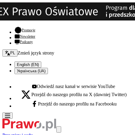
- otwiera się w nowej karcie
Promocje
Newsletter
Podcasty
Zmień język - bieżący:
Zmień język strony
PL
English (EN)
Українська (UA)
Odwiedź nasz kanał w serwisie YouTube
Youtube - otwiera się w nowej karcie
Przejdź do naszego profilu na X (dawniej Twitter)
X - otwiera się w nowej karcie
Przejdź do naszego profilu na Facebooku
Facebook - otwiera się w nowej karcie