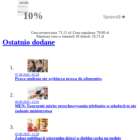
10%
Sprawdź
Rabatu
Cena promocyjna: 71,11 zł |
Cena regularna: 79,00 zł
Najniższa cena w ostatnich 30 dniach: 53,72 zł
Ostatnio dodane
07.08.2026 | 05:29
Przejdź do artykułu:
Praca studenta nie wyklucza prawa do alimentów
06.08.2026 | 15:01
Przejdź do artykułu:
MEN: Tworzenie miejsc przechowywania telefonów w szkołach to nie
zadanie ministerstwa
03.08.2026 | 12:28
Przejdź do artykułu:
Zakaz publikacji wizerunku dzieci w żłobku czeka na podpis