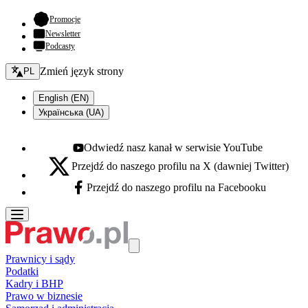
- otwiera się w nowej karcie
Promocje
Newsletter
Podcasty
Zmień język - bieżący:
Zmień język strony
PL
English (EN)
Українська (UA)
Odwiedź nasz kanał w serwisie YouTube
Youtube - otwiera się w nowej karcie
Przejdź do naszego profilu na X (dawniej Twitter)
X - otwiera się w nowej karcie
Przejdź do naszego profilu na Facebooku
Facebook - otwiera się w nowej karcie
Prawnicy i sądy
Podatki
Kadry i BHP
Prawo w biznesie