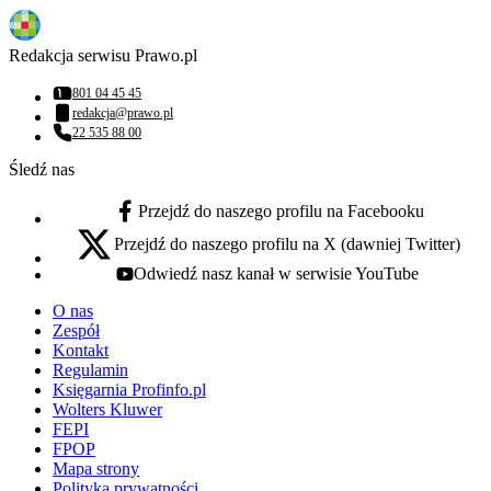
Redakcja serwisu Prawo.pl
801 04 45 45
Numer telefonu:
redakcja@prawo.pl
Adres email:
22 535 88 00
Numer telefonu:
Śledź nas
Przejdź do naszego profilu na Facebooku
facebook - otwiera się w nowej karcie
Przejdź do naszego profilu na X (dawniej Twitter)
x - otwiera się w nowej karcie
Odwiedź nasz kanał w serwisie YouTube
youtube - otwiera się w nowej karcie
O nas
Zespół
Kontakt
Regulamin
Księgarnia Profinfo.pl
Wolters Kluwer
FEPI
FPOP
Mapa strony
Polityka prywatności