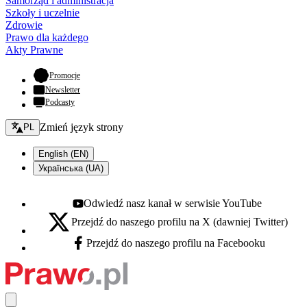
Samorząd i administracja
Szkoły i uczelnie
Zdrowie
Prawo dla każdego
Akty Prawne
- otwiera się w nowej karcie
Promocje
Newsletter
Podcasty
Zmień język - bieżący:
Zmień język strony
PL
English (EN)
Українська (UA)
Odwiedź nasz kanał w serwisie YouTube
Youtube - otwiera się w nowej karcie
Przejdź do naszego profilu na X (dawniej Twitter)
X - otwiera się w nowej karcie
Przejdź do naszego profilu na Facebooku
Facebook - otwiera się w nowej karcie