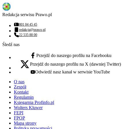
Redakcja serwisu Prawo.pl
801 04 45 45
Numer telefonu:
redakcja@prawo.pl
Adres email:
22 535 88 00
Numer telefonu:
Śledź nas
Przejdź do naszego profilu na Facebooku
facebook - otwiera się w nowej karcie
Przejdź do naszego profilu na X (dawniej Twitter)
x - otwiera się w nowej karcie
Odwiedź nasz kanał w serwisie YouTube
youtube - otwiera się w nowej karcie
O nas
Zespół
Kontakt
Regulamin
Księgarnia Profinfo.pl
Wolters Kluwer
FEPI
FPOP
Mapa strony
Polityka prywatności