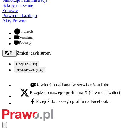
Samorząd i administracja
Szkoły i uczelnie
Zdrowie
Prawo dla każdego
Akty Prawne
- otwiera się w nowej karcie
Promocje
Newsletter
Podcasty
Zmień język - bieżący:
Zmień język strony
PL
English (EN)
Українська (UA)
Odwiedź nasz kanał w serwisie YouTube
Youtube - otwiera się w nowej karcie
Przejdź do naszego profilu na X (dawniej Twitter)
X - otwiera się w nowej karcie
Przejdź do naszego profilu na Facebooku
Facebook - otwiera się w nowej karcie