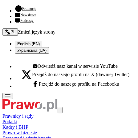
- otwiera się w nowej karcie
Promocje
Newsletter
Podcasty
Zmień język - bieżący:
Zmień język strony
PL
English (EN)
Українська (UA)
Odwiedź nasz kanał w serwisie YouTube
Youtube - otwiera się w nowej karcie
Przejdź do naszego profilu na X (dawniej Twitter)
X - otwiera się w nowej karcie
Przejdź do naszego profilu na Facebooku
Facebook - otwiera się w nowej karcie
Prawnicy i sądy
Podatki
Kadry i BHP
Prawo w biznesie