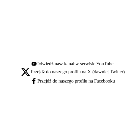
Odwiedź nasz kanał w serwisie YouTube
Youtube - otwiera się w nowej karcie
Przejdź do naszego profilu na X (dawniej Twitter)
X - otwiera się w nowej karcie
Przejdź do naszego profilu na Facebooku
Facebook - otwiera się w nowej karcie