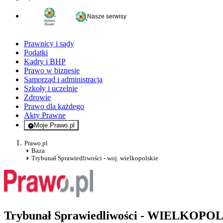
Nasze serwisy
Prawnicy i sądy
Podatki
Kadry i BHP
Prawo w biznesie
Samorząd i administracja
Szkoły i uczelnie
Zdrowie
Prawo dla każdego
Akty Prawne
Moje Prawo.pl
- rejestracja i logowanie do serwisu
Prawo.pl
Baza
Trybunał Sprawiedliwości - woj. wielkopolskie
Trybunał Sprawiedliwości - WIELKOPO