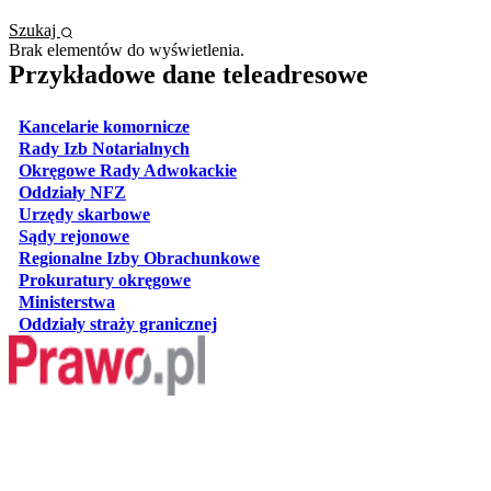
Szukaj
Brak elementów do wyświetlenia.
Przykładowe dane teleadresowe
otwiera się w nowej karcie
Kancelarie komornicze
otwiera się w nowej karcie
Rady Izb Notarialnych
otwiera się w nowej karcie
Okręgowe Rady Adwokackie
otwiera się w nowej karcie
Oddziały NFZ
otwiera się w nowej karcie
Urzędy skarbowe
otwiera się w nowej karcie
Sądy rejonowe
otwiera się w nowej karcie
Regionalne Izby Obrachunkowe
otwiera się w nowej karcie
Prokuratury okręgowe
otwiera się w nowej karcie
Ministerstwa
otwiera się w nowej karcie
Oddziały straży granicznej