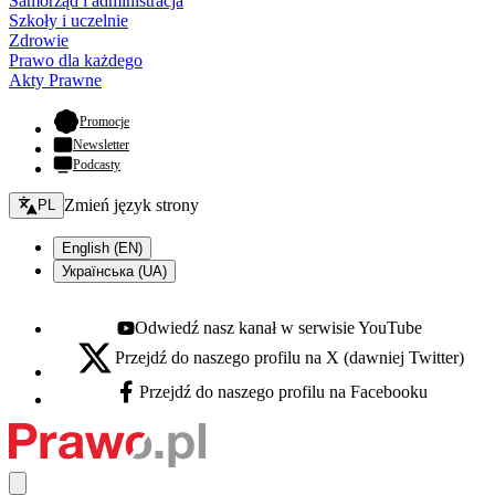
Samorząd i administracja
Szkoły i uczelnie
Zdrowie
Prawo dla każdego
Akty Prawne
- otwiera się w nowej karcie
Promocje
Newsletter
Podcasty
Zmień język - bieżący:
Zmień język strony
PL
English (EN)
Українська (UA)
Odwiedź nasz kanał w serwisie YouTube
Youtube - otwiera się w nowej karcie
Przejdź do naszego profilu na X (dawniej Twitter)
X - otwiera się w nowej karcie
Przejdź do naszego profilu na Facebooku
Facebook - otwiera się w nowej karcie