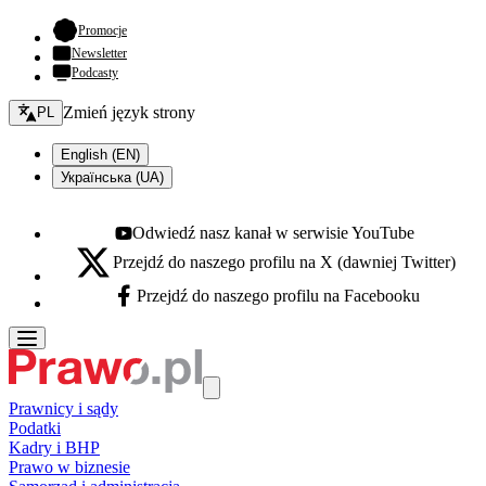
- otwiera się w nowej karcie
Promocje
Newsletter
Podcasty
Zmień język - bieżący:
Zmień język strony
PL
English (EN)
Українська (UA)
Odwiedź nasz kanał w serwisie YouTube
Youtube - otwiera się w nowej karcie
Przejdź do naszego profilu na X (dawniej Twitter)
X - otwiera się w nowej karcie
Przejdź do naszego profilu na Facebooku
Facebook - otwiera się w nowej karcie
Prawnicy i sądy
Podatki
Kadry i BHP
Prawo w biznesie