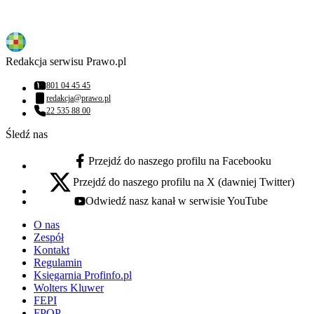
Redakcja serwisu Prawo.pl
801 04 45 45
Numer telefonu:
redakcja@prawo.pl
Adres email:
22 535 88 00
Numer telefonu:
Śledź nas
Przejdź do naszego profilu na Facebooku
facebook - otwiera się w nowej karcie
Przejdź do naszego profilu na X (dawniej Twitter)
x - otwiera się w nowej karcie
Odwiedź nasz kanał w serwisie YouTube
youtube - otwiera się w nowej karcie
O nas
Zespół
Kontakt
Regulamin
Księgarnia Profinfo.pl
Wolters Kluwer
FEPI
FPOP