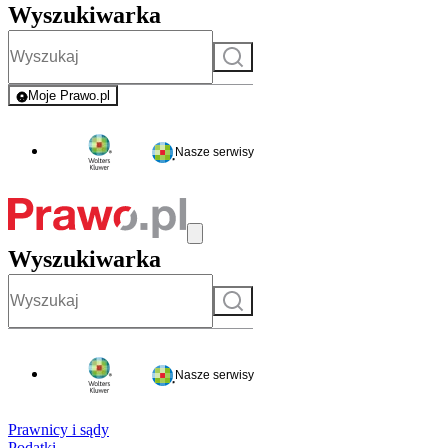
Wyszukiwarka
Szukaj
Moje Prawo.pl
- rejestracja i logowanie do serwisu
Nasze serwisy
Wyszukiwarka
Szukaj
Nasze serwisy
Prawnicy i sądy
Podatki